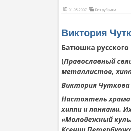
01.05.2007
Без рубрики
Виктория Чутк
Батюшка русского 
(
Православный свящ
металлистов, хипп
Виктория Чуткова
Настоятель храма 
хиппи и панками. 
«Молодежный куль
Ксении Петербуржск