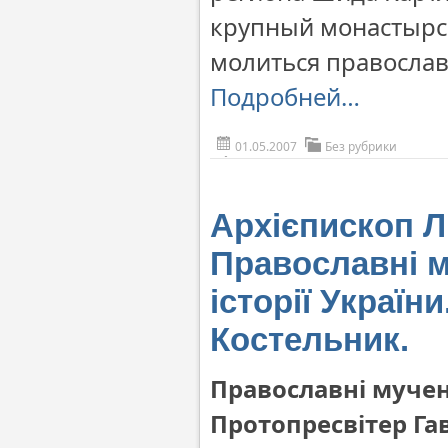
крупный монастырск
молиться православ
Подробней…
01.05.2007
Без рубрики
Aрхієпископ Л
Православні м
історії Україн
Костельник.
Православні мучени
Протопресвітер Га