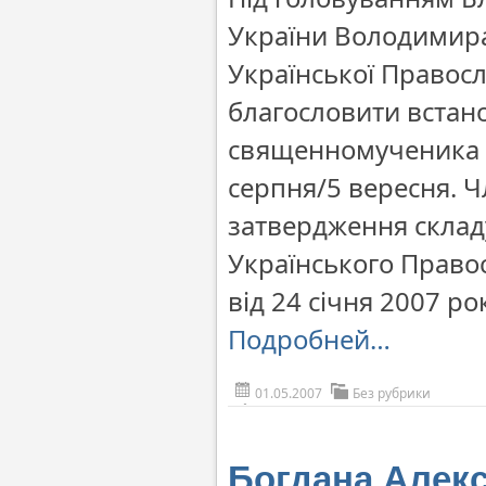
України Володимира
Української Правос
благословити встан
священномученика П
серпня/5 вересня. 
затвердження складу
Українського Право
від 24 січня 2007 ро
Подробней…
01.05.2007
Без рубрики
Богдана Алек