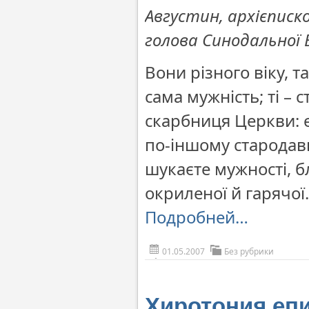
Августин, архієписко
голова Синодальної Б
Вони різного віку, т
сама мужність; ті – с
скарбниця Церкви: є 
по-іншому стародавн
шукаєте мужності, б
окриленої й гарячо
Подробней…
01.05.2007
Без рубрики
Хиротония еп