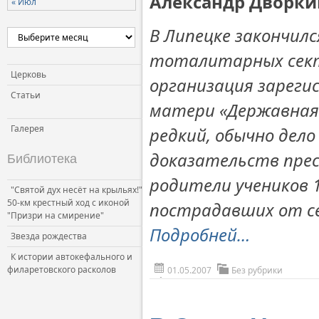
Александр Дворкин
« Июл
В Липецке закончилс
тоталитарных сект
Церковь
организация зареги
Статьи
матери «Державная»
Галерея
редкий, обычно дело
доказательств пре
Библиотека
родители учеников 1
"Святой дух несёт на крыльях!"
50-км крестный ход с иконой
пострадавших от с
"Призри на смирение"
Подробней…
Звезда рождества
К истории автокефального и
филаретовского расколов
01.05.2007
Без рубрики