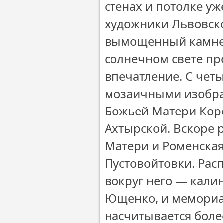
стенах и потолке у
художники Львовско
вымощенный камнем
солнечном свете пр
впечатление. С чет
мозаичными изобр
Божьей Матери Корс
Ахтырской. Вскоре 
Матери и Роменская
Пустовойтовки. Рас
вокруг него — кали
Ющенко, и мемориал
насчитывается боле