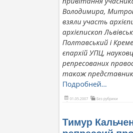
привітання учасник
Володимира, Митропол
взяли участь архієпи
архієпископ Львівськ
Полтавський і Крем
єпархій УПЦ, науков
репресованих право
також представники 
Подробней…
01.05.2007
Без рубрики
Тимур Кальчен