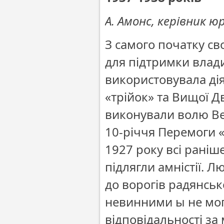
А. Амонс, керівник 
З самого початку св
для підтримки влади
використовувала дія
«трійок» та Вищої Д
виконували волю Вел
10-річчя Перемоги «
1927 року всі раніш
підлягли амністії. Л
до ворогів радянсько
невинними ы не мог
відповідальності за