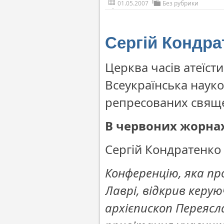
01.05.2007
Без рубрики
Сергій Кондра
Церква часів атеїст
Всеукраїнська наук
репресованих свяще
В червоних жорна
Сергій Кондратенко
Конференцію, яка пр
Лаврі, відкрив керу
архієпископ Переяс