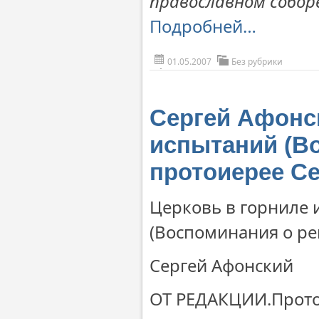
православном cобор
Подробней…
01.05.2007
Без рубрики
Сергей Афонск
испытаний (В
протоиерее С
Церковь в горниле
(Воспоминания о ре
Сергей Афонский
ОТ РЕДАКЦИИ.Прото