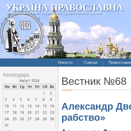
УКРАЇНА ПРАВОСЛАВНА
Официальный сайт Украинской Православной Церкви
Новости
Главная
Православи
Календарь
Вестник №68
Август 2026
Пн
Вт
Ср
Чт
Пт
Сб
Вс
1
2
3
4
5
6
7
8
9
Александр Дво
10
11
12
13
14
15
16
17
18
19
20
21
22
23
рабство»
24
25
26
27
28
29
30
31