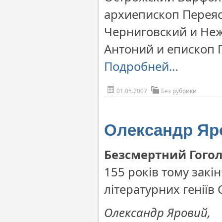
архиепископ Перея
Черниговский и Не
Антоний и епископ 
Подробней…
01.05.2007
Без рубрики
Олександр Яр
Безсмертний Гого
155 років тому зак
літературних геніїв
Олександр Яровий,