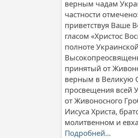
верным чадам Укра
частности отмечено
приветствуя Ваше 
гласом «Христос Во
полноте Украинской
Высокопреосвященн
принятый от Живоно
верным в Великую С
просвещения всей У
от Живоносного Гро
Иисуса Христа, бра
молитвенном и евх
Подробней…