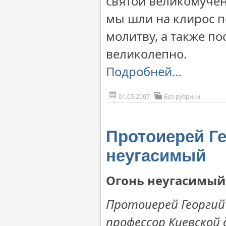
святой великомуче
мы шли на клирос п
молитву, а также по
великолепно.
Подробней…
01.05.2007
Без рубрики
Протоиерей Ге
неугасимый
Огонь неугасимый
Протоиерей Георгий
профессор Киевской