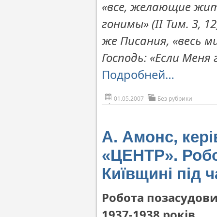
«все, желающие жит
гонимы» (II Тим. 3, 
же Писания, «весь ми
Господь: «Если Меня г
Подробней…
01.05.2007
Без рубрики
А. Амонс, кер
«ЦЕНТР». Робо
Київщині під ч
Робота позасудови
1937-1938 років