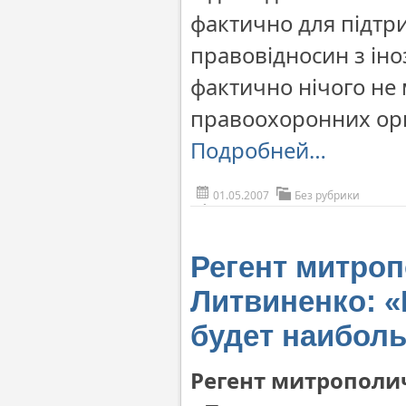
фактично для підтр
правовідносин з іно
фактично нічого не 
правоохоронних орг
Подробней…
01.05.2007
Без рубрики
Регент митроп
Литвиненко: «
будет наибол
Регент митрополи