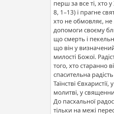
перш за все ті, хто у
8, 1–13) і прагне св
хто не обмовляє, не
допомоги своєму бли
що смерть і пекельн
що він у визначений 
милості Божої. Раді
того, хто старанно 
спасительна радість
Таїнстві Євхаристії,
молитві, у священн
До пасхальної радості
тільки на межі пере