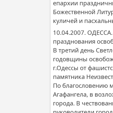
епархии праздничны
Божественной Литур
куличей и пасхальн
10.04.2007. ОДЕССА.
празднования осво
В третий день Светл
годовщины освобож
г.Одессы от фашистс
памятника Неизвест
По благословению м
Агафангела, в возл
города. В чествова
руководители город