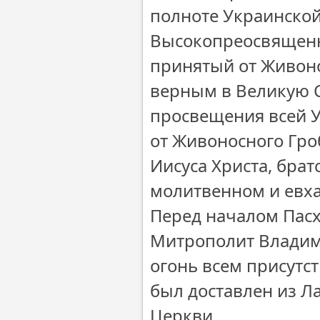
полноте Украинской
Высокопреосвященн
принятый от Живоно
верным в Великую С
просвещения всей У
от Живоносного Гро
Иисуса Христа, бра
молитвенном и евх
Перед началом Пас
Митрополит Владим
огонь всем присутс
был доставлен из Л
Церкви.