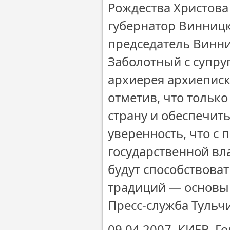
Рождества Христова
губернатор Винницк
председатель Винни
Заболотный с супру
архиерея архиепис
отметив, что тольк
страну и обеспечит
уверенность, что с
государственной вл
будут способствова
традиций — основы
Пресс-служба Тульч
09.04.2007. КИЕВ. 