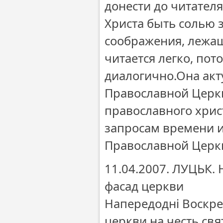
донести до читател
Христа быть солью 
соображения, лежащ
читается легко, пот
диалогично.Она акт
Православной Церкв
православного хри
запросам времени и
Православной Церк
11.04.2007. ЛУЦЬК.
фасад церкви
Напередодні Воскрес
церкви на честь свя