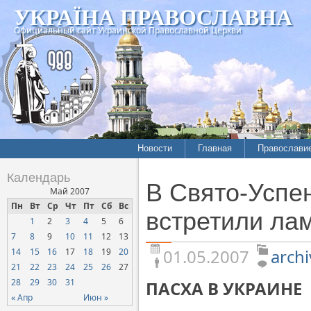
УКРАЇНА ПРАВОСЛАВНА
Официальный сайт Украинской Православной Церкви
Новости
Главная
Православи
Летопись епархий
Богословие
Календарь
В Свято-Успе
Межконфессиональные
История
Май 2007
отношения
Пн
Вт
Ср
Чт
Пт
Сб
Вс
Митрополит
встретили ла
1
2
3
4
5
6
Нарушения прав
Хроники
верующих
7
8
9
10
11
12
13
01.05.2007
archi
14
15
16
17
18
19
20
Официальная хроника
21
22
23
24
25
26
27
Расколы, ереси, секты
28
29
30
31
ПАСХА В УКРАИНЕ
СОЦИАЛЬНОЕ
« Апр
Июн »
СЛУЖЕНИЕ