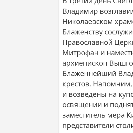
В третий день Све
Владимир возглавил
Николаевском храме
Блаженству сослуж
Православной Церк
Митрофан и намест
архиепископ Вышго
Блаженнейший Влад
крестов. Напомним,
и возведены на куп
освящении и поднят
заместитель мера К
представители стол