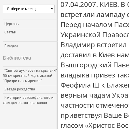
07.04.2007. КИЕВ. 
Церковь и власть
встретили лампаду 
Церковь и общество
Перед началом Пасх
Церковь и СМИ
Церковь
Статьи
Украинской Правос
Владимир встретил 
Галерея
доставил в Киев на
Библиотека
Вышгородский Павел
"Святой дух несёт на крыльях!"
владыка привез та
50-км крестный ход с иконой
"Призри на смирение"
Феофила III к Блаж
Звезда рождества
верным чадам Укра
К истории автокефального и
филаретовского расколов
частности отмечено
приветствуя Ваше 
гласом «Христос Во