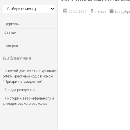
26.05.2007
archive
Без рубр
Церковь
Статьи
Галерея
Библиотека
"Святой дух несёт на крыльях!"
50-км крестный ход с иконой
"Призри на смирение"
Звезда рождества
К истории автокефального и
филаретовского расколов