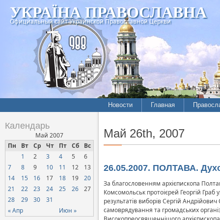
УКРАЇНА ПРАВОСЛАВНА
Официальный сайт Украинской Православной Церкви
Новости
Главная
Правосл
Календарь
Май 26th, 2007
Май 2007
Пн
Вт
Ср
Чт
Пт
Сб
Вс
1
2
3
4
5
6
7
8
9
10
11
12
13
26.05.2007. ПОЛТАВА. Духо
14
15
16
17
18
19
20
За благословенням архієпископа Полтав
21
22
23
24
25
26
27
Комсомольськ протоієрей Георгій Граб у
28
29
30
31
результатів виборів Сергій Андрійович
самоврядування та громадських організ
« Апр
Июн »
Високопреосвященнішого архієпископа Ф