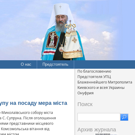
О нас
Предстоятель
По благословению
Предстоятеля УПЦ
Блаженнейшего Митрополита
Киевского и всея Украины
Онуфрия
упу на посаду мера міста
Поиск
-Миколаївського собору міста
на С. Супруна. Після оголошення
аннями представники місцевого
у Комсомольська вітання від
Архив журнала
ким містом.