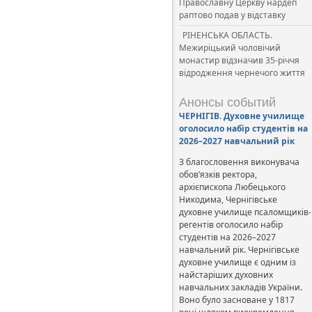
Православну Церкву нардеп
раптово подав у відставку
РІНЕНСЬКА ОБЛАСТЬ.
Межиріцький чоловічий
монастир відзначив 35-річчя
відродження чернечого життя
Анонсы событий
ЧЕРНІГІВ. Духовне училище
оголосило набір студентів на
2026–2027 навчальний рік
З благословення виконувача
обов’язків ректора,
архієпископа Любецького
Никодима, Чернігівське
духовне училище псаломщиків-
регентів оголосило набір
студентів на 2026–2027
навчальний рік. Чернігівське
духовне училище є одним із
найстаріших духовних
навчальних закладів України.
Воно було засноване у 1817