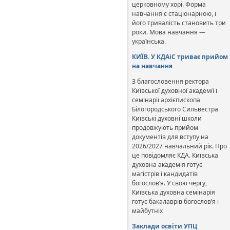
церковному хорі. Форма
навчання є стаціонарною, і
його тривалість становить три
роки. Мова навчання —
українська.
КИЇВ. У КДАіС триває прийом
на навчання
З благословення ректора
Київської духовної академії і
семінарії архієпископа
Білогородського Сильвестра
Київські духовні школи
продовжують прийом
документів для вступу на
2026/2027 навчальний рік. Про
це повідомляє КДА. Київська
духовна академія готує
магістрів і кандидатів
богослов’я. У свою чергу,
Київська духовна семінарія
готує бакалаврів богослов’я і
майбутніх
Заклади освіти УПЦ