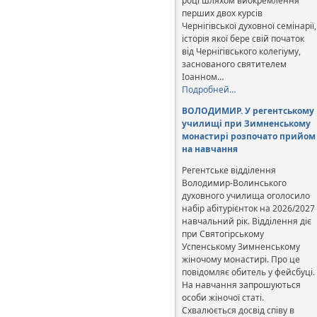
році шляхом виокремлення
перших двох курсів
Чернігівської духовної семінарії,
історія якої бере свій початок
від Чернігівського колегіуму,
заснованого святителем
Іоанном…
Подробней…
ВОЛОДИМИР. У регентському
училищі при Зимненському
монастирі розпочато прийом
на навчання
Регентське відділення
Володимир-Волинського
духовного училища оголосило
набір абітурієнток на 2026/2027
навчальний рік. Відділення діє
при Святогірському
Успенському Зимненському
жіночому монастирі. Про це
повідомляє обитель у фейсбуці.
На навчання запрошуються
особи жіночої статі.
Схвалюється досвід співу в