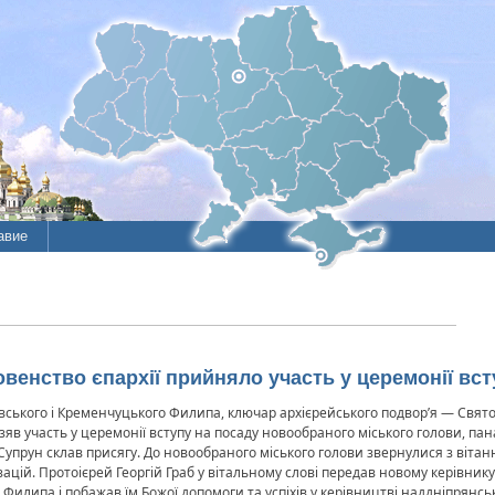
авие
венство єпархії прийняло участь у церемонії вст
ського і Кременчуцького Филипа, ключар архієрейського подвор’я — Свято
зяв участь у церемонії вступу на посаду новообраного міського голови, па
 Супрун склав присягу. До новообраного міського голови звернулися з віт
ацій. Протоієрей Георгій Граб у вітальному слові передав новому керівник
илипа і побажав їм Божої допомоги та успіхів у керівництві наддніпрянсь