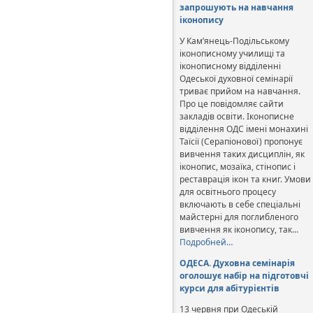
запрошують на навчання
іконопису
У Кам’янець-Подільському
іконописному училищі та
іконописному відділенні
Одеської духовної семінарії
триває прийом на навчання.
Про це повідомляє сайти
закладів освіти. Іконописне
відділення ОДС імені монахині
Таїсії (Серапіонової) пропонує
вивчення таких дисциплін, як
іконопис, мозаїка, стінопис і
реставрація ікон та книг. Умови
для освітнього процесу
включають в себе спеціальні
майстерні для поглибленого
вивчення як іконопису, так…
Подробней…
ОДЕСА. Духовна семінарія
оголошує набір на підготовчі
курси для абітурієнтів
13 червня при Одеській