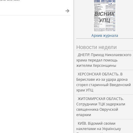
Архив журнала
Новости недели
ДНЕПР. Приход Николаевского
храма передал помощь
жителям Херсонщины
ХЕРСОНСКАЯ ОБЛАСТЬ. В
Бериславе из-за удара дрона
сгорел старинный Введенский
храм УПЦ
ЖИТОМИРСКАЯ ОБЛАСТЬ.
Сотрудники ТЦК задержали
священника Овручской
епархии
КИЇВ. Відомий своїми
наклепами на Українську