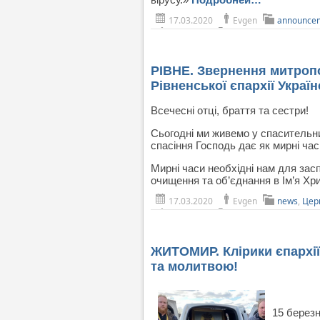
17.03.2020
Evgen
announce
РІВНЕ. Звернення митропо
Рівненської єпархії Украї
Всечесні отці, браття та сестри!
Сьогодні ми живемо у спасительни
спасіння Господь дає як мирні час
Мирні часи необхідні нам для зас
очищення та об’єднання в Ім’я Хр
17.03.2020
Evgen
news
,
Цер
ЖИТОМИР. Клірики єпархії
та молитвою!
15 березн