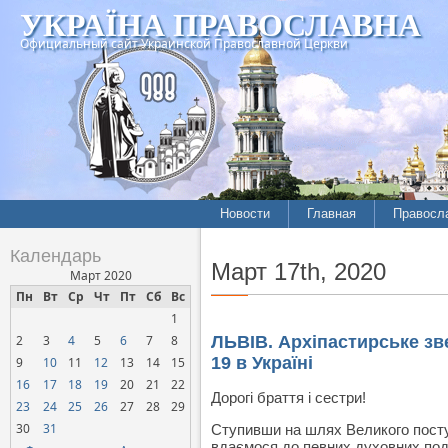
УКРАЇНА ПРАВОСЛАВНА
Официальный сайт Украинской Православной Церкви
Новости
Главная
Правосл
Летопись епархий
Богослов
Календарь
Март 17th, 2020
Межконфессиональные
История
Март 2020
отношения
Пн
Вт
Ср
Чт
Пт
Сб
Вс
Митропо
1
Нарушения прав
Хроники
верующих
2
3
4
5
6
7
8
ЛЬВІВ. Архіпастирське зв
19 в Україні
9
10
11
12
13
14
15
Официальная хроника
16
17
18
19
20
21
22
Расколы, ереси, секты
Дорогі браття і сестри!
23
24
25
26
27
28
29
СОЦИАЛЬНОЕ
30
31
Ступивши на шлях Великого посту 
СЛУЖЕНИЕ
вдаємося до певних духовних подв