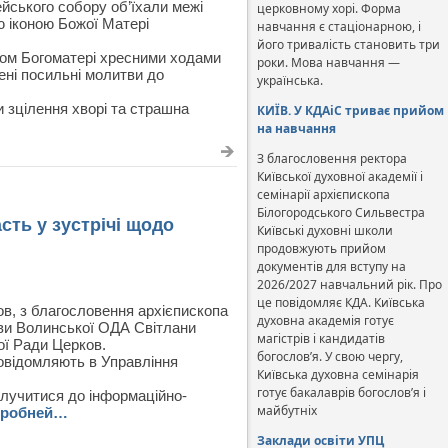
йського собору об’їхали межі
церковному хорі. Форма
 іконою Божої Матері
навчання є стаціонарною, і
його тривалість становить три
азом Богоматері хресними ходами
роки. Мова навчання —
ені посильні молитви до
українська.
 зцілення хворі та страшна
КИЇВ. У КДАіС триває прийом
на навчання
З благословення ректора
Київської духовної академії і
семінарії архієпископа
Білогородського Сильвестра
сть у зустрічі щодо
Київські духовні школи
продовжують прийом
документів для вступу на
2026/2027 навчальний рік. Про
це повідомляє КДА. Київська
в, з благословення архієпископа
духовна академія готує
лови Волинської ОДА Світлани
магістрів і кандидатів
ої Ради Церков.
богослов’я. У свою чергу,
 повідомляють в Управління
Київська духовна семінарія
готує бакалаврів богослов’я і
лучитися до інформаційно-
майбутніх
робней…
Заклади освіти УПЦ