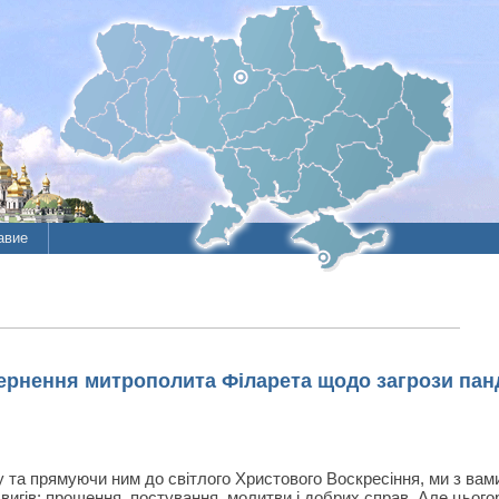
авие
ие
литы
ернення митрополита Філарета щодо загрози панд
та прямуючи ним до світлого Христового Воскресіння, ми з вами
игів: прощення, постування, молитви і добрих справ. Але цьогор