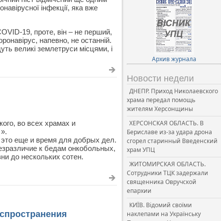
онавірусної інфекції, яка вже
OVID-19, проте, він – не перший,
ронавірус, напевно, не останній.
уть великі землетруси місцями, і
Архив журнала
Новости недели
ДНЕПР. Приход Николаевского
храма передал помощь
жителям Херсонщины
ого, во всех храмах и
ХЕРСОНСКАЯ ОБЛАСТЬ. В
».
Бериславе из-за удара дрона
 это еще и время для добрых дел.
сгорел старинный Введенский
езразличие к бедам онкобольных,
храм УПЦ
и до нескольких сотен.
ЖИТОМИРСКАЯ ОБЛАСТЬ.
Сотрудники ТЦК задержали
священника Овручской
епархии
КИЇВ. Відомий своїми
аспространения
наклепами на Українську