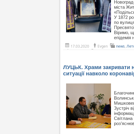
Новоград
міста Жи
«Подільс
У 1872 ро
по вулиця
Пресвято
Віримо, щ
епідемія
17.03.2020
Evgen
news
,
Лет
ЛУЦЬК. Храми закривати н
ситуації навколо коронав
Благочинн
Волинсько
Мишковець
Зустріч в
інформаці
Світлана
роз’ясню