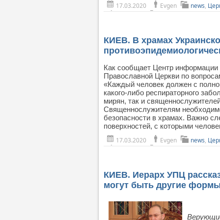
17.03.2020
Evgen
news
,
Цер
КИЕВ. В храмах Украинск
противоэпидемиологическ
Как сообщает Центр информации 
Православной Церкви по вопроса
«Каждый человек должен с полной
какого-либо респираторного забо
мирян, так и священнослужителей
Священнослужителям необходимо
безопасности в храмах. Важно с
поверхностей, с которыми челове
17.03.2020
Evgen
news
,
Цер
КИЕВ. Иерарх УПЦ рассказ
могут быть другие форм
Верующие