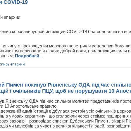
и COVID-19
й епархии
анения коронавирусной инфекции COVID-19 благословляю во вс
 по чину о прекращении морового поветрия и исцелении болящи
ицинском персонале и людях доброй воли, прилагающих силы в 
ванным;
Подробней…
опись епархий
й Пимен покинув Рівненську ОДА під час спільно
цій і очільників ПЦУ, щоб не порушувати 10 Апо
 Рівненську ОДА під час спільної молитви представників проте
ти 10 Апостольське правило.
 державній адміністрації відбулася зустріч усіх очільників церко
ь в умовах карантину , що оголосили через стрімке поширення к
вих заходів – розповідає єпископ Дубенський Пимен , вікарій Рі
ів чи молебнів за участю великої кількості людей, розповідат