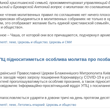
иной христианской семьей, прокомментировал управляющий
ьский и Броварской Антоний вопрос о молитвах по соглашению
ике чтения молитвенных правил по соглашению нет ничего плохо
рихожан объединяться в молитвенных собраниях не только в хра
ии, это отображает желание быть единой христианской семьей»,
 и общество».
ое – Чаша, от которой они все причащаются, подчеркнул архи
ment1
,
news
,
Церковь и общество
,
Церковь и СМИ
УПЦ підноситиметься особлива молитва про позбав
аїнської Православної Церкви Блаженнішого Митрополита Київсь
их заходів через загрозу поширення Коронавірусу COVID-19 в усі
ктенії проголошуватимуться особливі прохання, а також підноси
 повідомляє Інформаційно-просвітницький відділ УПЦ з посиланн
благословляється ударяти в дзвони тричі на день протягом деся
ment1
,
news
,
Летопись епархий
,
Церковь и общество