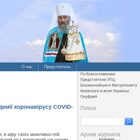
О нас
Предстоятель
По благословению
Предстоятеля УПЦ
Блаженнейшего Митрополита
Киевского и всея Украины
Онуфрия
емії коронавірусу COVID-
Поиск
Архив журнала
, в міру своїх можливостей,
ічний піст відмічений ще одним