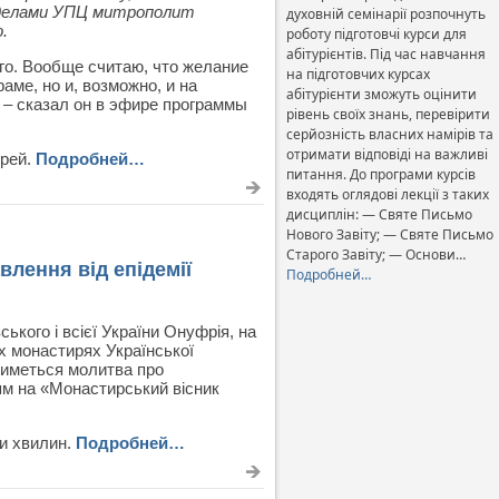
 делами УПЦ митрополит
духовній семінарії розпочнуть
.
роботу підготовчі курси для
абітурієнтів. Під час навчання
го. Вообще считаю, что желание
на підготовчих курсах
ме, но и, возможно, и на
абітурієнти зможуть оцінити
 – сказал он в эфире программы
рівень своїх знань, перевірити
серйозність власних намірів та
отримати відповіді на важливі
ерей.
Подробней…
питання. До програми курсів
входять оглядові лекції з таких
дисциплін: — Святе Письмо
Нового Завіту; — Святе Письмо
Старого Завіту; — Основи…
лення від епідемії
Подробней…
кого і всієї України Онуфрія, на
х монастирях Української
тиметься молитва про
ям на «Монастирський вісник
ти хвилин.
Подробней…