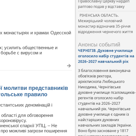
Православну Церкву нардеп
раптово подав у відставку
РІНЕНСЬКА ОБЛАСТЬ.
Межиріцький чоловічий
монастир відзначив 35-річчя
відродження чернечого життя
ех монастырях и храмах Одесской
Анонсы событий
х; усилить общественные и
ЧЕРНІГІВ. Духовне училище
борьбе с вирусом и
оголосило набір студентів на
2026–2027 навчальний рік
З благословення виконувача
обов’язків ректора,
архієпископа Любецького
Никодима, Чернігівське
ї молитви представників
духовне училище псаломщиків-
стольське правило
регентів оголосило набір
студентів на 2026–2027
стантських деномінацій і
навчальний рік. Чернігівське
духовне училище є одним із
в області для обговорення
найстаріших духовних
ороновірусу.
навчальних закладів України.
вненської єпархії УПЦ. – Не
и про можливі загрози поширення
Воно було засноване у 1817