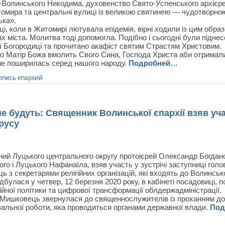
-Волинського Никодима, духовенство Свято-Успенського архієре
томира та центральні вулиці із великою святинею — чудотворною
ька».
ці, коли в Житомирі лютувала епідемія, вірні ходили із цим обр
х міста. Молитва тоді допомогла. Подібно і сьогодні були піднес
ї Богородиці та прочитано акафіст святим Страстям Христовим.
о Матір Божа вмолить Свого Сина, Господа Христа аби отримали
 не поширилась серед нашого народу.
Подробней…
опись епархий
е будуть: Священник Волинської єпархії взяв уча
ірусу
ий Луцького центрального округу протоієрей Олександр Богдано
го і Луцького Нафанаїла, взяв участь у зустрічі заступниці го
 з секретарями релігійних організацій, які входять до Волинськ
ідбулася у четвер, 12 березня 2020 року, в кабінеті посадовиці,
йної політики та цифрової трансформації облдержадміністрації.
 Мишковець звернулася до священнослужителів із проханням до
вальної роботи, яка проводиться органами державної влади.
Под