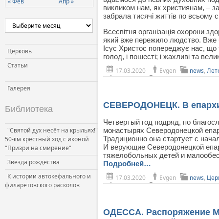
« Фев
Апр »
викликом нам, як християнам, – заг
Церковь и власть
забрала тисячі життів по всьому св
Церковь и общество
Всесвітня організація охорони здо
Церковь и СМИ
який вже пережило людство. Вже бу
Ісус Христос попереджує нас, що 
Церковь
голод, і пошесті; і жахливі та вел
Статьи
17.03.2020
Evgen
news
,
Лет
Галерея
СЕВЕРОДОНЕЦК. В епархи
Библиотека
Четвертый год подряд, по благос
"Святой дух несёт на крыльях!"
монастырях Северодонецкой епар
Традиционно она стартует с нача
50-км крестный ход с иконой
И верующие Северодонецкой епар
"Призри на смирение"
тяжелобольных детей и малообес
Звезда рождества
Подробней…
К истории автокефального и
17.03.2020
Evgen
news
,
Цер
филаретовского расколов
ОДЕССА. Распоряжение Ми