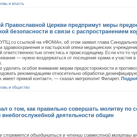
ковь и власть
ой Православной Церкви предпримут меры предо
ой безопасности в связи с распространением к
УПЦ со ссылкой на «ФОМА», об этом заявил глава Синодальног
м здравоохранения и пастырской опеки медицинских учреждений
 ответственностью отнестись к происходящему. Если кто-то чу
левания — нужно воздержаться от посещения храма и участия в 
.
 уделить особое внимание мерам предосторожности и противо
ледовать рекомендациям относительно обработки дезинфицирую
к имеет прямой контакт», — сказал митрополит Филарет.
Подро
ковь и общество
ал о том, как правильно совершать молитву по 
ы внебогослужебной деятельности общин
 стремятся объединиться в чтении совместной молитвы вн