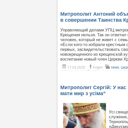
Митрополит Антоний объя
в совершении Таинства 
Управляющий делами УПЦ митропо
Крещения нельзя. Так он ответил
человек, который не живет с семь
«Если кого-то избрали крестным 
первых, засвидетельствовать сво
новокрещенного из крещенской ку
воспитание новый член Церкви Х
17.03.2020
Evgen
news
,
Цер
Митрополит Сергій: У нас
мати мир з усіма”
Усі свяще
служіння,
Тернопіль
«Дякуємо 