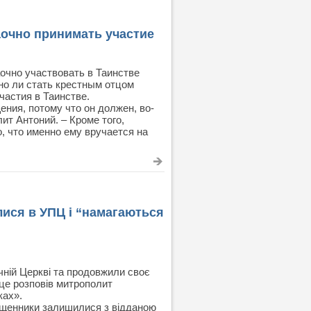
аочно принимать участие
чно участвовать в Таинстве
но ли стать крестным отцом
частия в Таинстве.
ния, потому что он должен, во-
т Антоний. – Кроме того,
, что именно ему вручается на
лися в УПЦ і “намагаються
чній Церкві та продовжили своє
 це розповів митрополит
ках».
священники залишилися з відданою