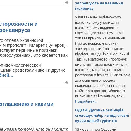
запрошують на навчання
іконопису
У Кам’янець-Подільському
іконописному училищі та
сторожности и
іконописному відділенні
оронавируса
Одеської духовної семінарії
триває прийом на навчання.
о отдела Украинской
Про це повідомляє сайти
 митрополит Филарет (Кучеров).
закладів освіти. Іконописне
вствует первичные признаки
відділення ОДС імені монахині
богослужениях. Это касается как
Таїсії (Серапіонової) пропонує
вивчення таких дисциплін, як
эпидемиологической
іконопис, мозаїка, стінопис і
щими средствами икон и других
бней…
реставрація ікон та книг. Умови
для освітнього процесу
включають в себе спеціальні
майстерні для поглибленого
вивчення як іконопису, так…
Подробней…
соглашению и какими
ОДЕСА. Духовна семінарія
оголошує набір на підготовчі
курси для абітурієнтів
е храма потому, что они хотят
13 червня при Одеській