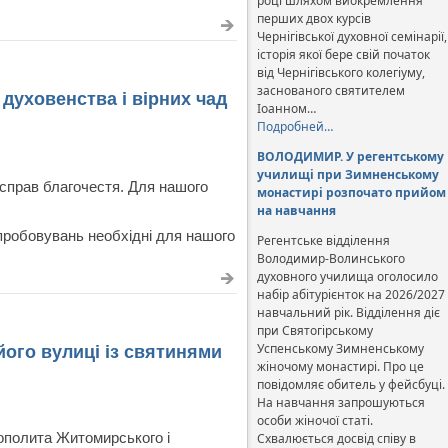
році шляхом виокремлення
перших двох курсів
Чернігівської духовної семінарії,
історія якої бере свій початок
від Чернігівського колегіуму,
заснованого святителем
духовенства і вірних чад
Іоанном…
Подробней…
ВОЛОДИМИР. У регентському
училищі при Зимненському
 справ благочестя. Для нашого
монастирі розпочато прийом
на навчання
ипробовувань необхідні для нашого
Регентське відділення
Володимир-Волинського
духовного училища оголосило
набір абітурієнток на 2026/2027
навчальний рік. Відділення діє
при Святогірському
Успенському Зимненському
його вулиці із святинями
жіночому монастирі. Про це
повідомляє обитель у фейсбуці.
На навчання запрошуються
особи жіночої статі.
рополита Житомирського і
Схвалюється досвід співу в