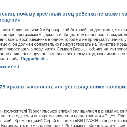
снил, почему крестный отец ребенка не может з
Крещения
лит Бориспольский и Броварской Антоний подчеркнул, что зао
 в эфире программы «Церковь и общество» на вопрос о том, мож
ей своего восприемника в одном городе и не принимал личного у
отцом, он должен обязательно присутствовать на Таинстве Креще
ю православную веру, читая Символ Веры, – объяснил митрополи
пели священник вручает именно крестному отцу, как символ того
ристовой».
Подробней…
ковь и СМИ
 25 храмів захоплено, але усі священники залиши
ннослужителі Тернопільської єпархії залишилися вірними каноні
 навіть тоді, коли їхні храми захопили представники «ПЦУ». Про
ський і Кременецький Сергій в сюжеті «ВИТРАЖИ: о вере в крас
Богові за те, що у нас більше як 25 храмів відібрали, але усі 