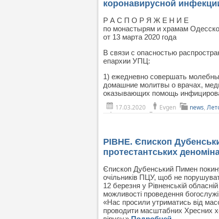
коронавирусной инфекци
Р А С П О Р Я Ж Е Н И Е
по монастырям и храмам Одесско
от 13 марта 2020 года
В связи с опасностью распростр
епархии УПЦ:
1) ежедневно совершать молебны
домашние молитвы о врачах, мед
оказывающих помощь инфициро
17.03.2020
Evgen
news
,
Лет
РІВНЕ. Єпископ Дубенськи
протестантських деноміна
Єпископ Дубенський Пимен покинув
очільників ПЦУ, щоб не порушува
12 березня у Рівненській обласній
можливості проведення богослужін
«Нас просили утриматись від масо
проводити масштабних Хресних ход
вірусу.»
Подробней…