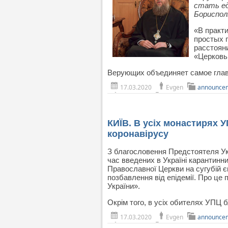
стать ед
Бориспол
«В практ
простых п
расстоян
«Церковь
Верующих объединяет самое главн
17.03.2020
Evgen
announce
КИЇВ. В усіх монастирях 
коронавірусу
З благословення Предстоятеля Укр
час введених в Україні карантинн
Православної Церкви на сугубій є
позбавлення від епідемії. Про це
України».
Окрім того, в усіх обителях УПЦ 
17.03.2020
Evgen
announce