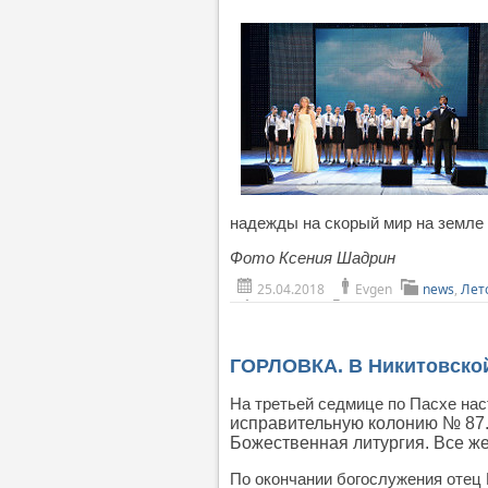
надежды на скорый мир на земле
Фото Ксения Шадрин
25.04.2018
Evgen
news
,
Лет
ГОРЛОВКА. В Никитовско
На третьей седмице по Пасхе на
исправительную колонию № 87
Божественная литургия. Все ж
По окончании богослужения отец 