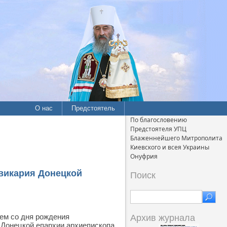
О нас
Предстоятель
По благословению
Предстоятеля УПЦ
Блаженнейшего Митрополита
Киевского и всея Украины
Онуфрия
викария Донецкой
Поиск
ем со дня рождения
Архив журнала
 Донецкой епархии архиепископа