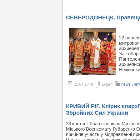
СЕВЕРОДОНЕЦК. Правящег
22 апрел
митропол
архиерея
За собор
Пантелеи
архиепис
Нежински
25.04.2018
Evgen
news
,
Лет
КРИВИЙ РІГ. Клірик єпархі
Збройних Сил України
23 квітня з благословіння Митроп
Міського Воєнкомату Губаренко О
прийняв участь у відправленні пр
Під час заходу священик звернувс