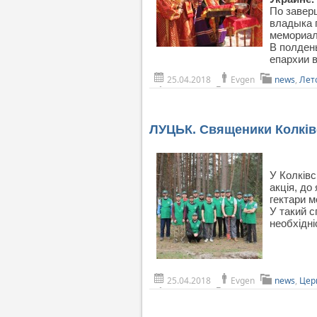
По завер
владыка 
мемориал
В полден
епархии 
25.04.2018
Evgen
news
,
Лет
ЛУЦЬК. Священики Колківс
У Колківс
акція, до
гектари м
У такий с
необхідні
25.04.2018
Evgen
news
,
Цер