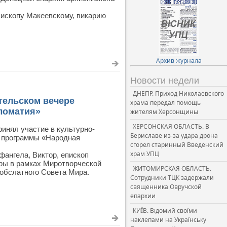
ископу Макеевскому, викарию
Архив журнала
Новости недели
ДНЕПР. Приход Николаевского
тельском вечере
храма передал помощь
ломатия»
жителям Херсонщины
ХЕРСОНСКАЯ ОБЛАСТЬ. В
инял участие в культурно-
Бериславе из-за удара дрона
й программы «Народная
сгорел старинный Введенский
храм УПЦ
фангела, Виктор, епископ
уры в рамках Миротворческой
ЖИТОМИРСКАЯ ОБЛАСТЬ.
обслатного Совета Мира.
Сотрудники ТЦК задержали
священника Овручской
епархии
КИЇВ. Відомий своїми
наклепами на Українську