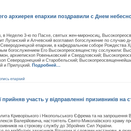
о архиерея епархии поздравили с Днем небесно
я, в Неделю 3-ю по Пасхе, святых жен-мироносиц, Высокопрео
ит Луганский и Алчевский возглавил богослужение по случаю д
 Северодонецкой епархии, в кафедральном соборе Рождества Хр
ным богослужением Его Высокопреосвященству сослужили: В
мон, архиепископ Ровеньковский и Свердловский; Высокопрео
коп Северодонецкий и Старобельский; Высокопреосвященнейши
й и Прилуцкий.
Подробней…
опись епархий
ї прийняв участь у відправленні призивників на 
олита Криворізького і Нікопольського Єфрема та на запрошення 
лексія Валерійовича, настоятель Свято-Миколаївского храму пр
изивників на строкову службу до Збройних Сил України.
я до майбутніх захисників Вітчизни зі словами настанови, в яки