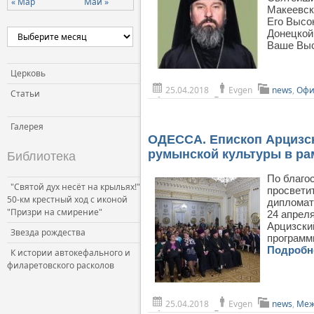
« Мар
Май »
Макеевск
Церковь и власть
Его Высо
Донецкой
Церковь и общество
Ваше Выс
Церковь и СМИ
Церковь
25.04.2018
Evgen
news
,
Офи
Статьи
Галерея
ОДЕССА. Епископ Арцизск
румынской культуры в р
Библиотека
По благо
"Святой дух несёт на крыльях!"
просвети
50-км крестный ход с иконой
дипломат
"Призри на смирение"
24 апрел
Арцизски
Звезда рождества
программ
Подроб
К истории автокефального и
филаретовского расколов
25.04.2018
Evgen
news
,
Меж