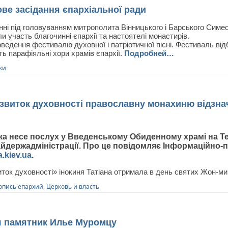
ве засідання єпархіальної ради
інні під головуванням митрополита Вінницького і Барського Симе
ли участь благочинні єпархії та настоятелі монастирів.
ведення фестивалю духовної і патріотичної пісні. Фестиваль від
ь парафіяльні хори храмів єпархії.
Подробней…
ки
розвиток духовності православну монахиню відзн
 яка несе послух у Введенському Обиденному храмі на 
райдержадміністрації. Про це повідомляє Інформаційно-
a.kiev.ua
.
иток духовності» інокиня Татіана отримала в день святих Жон-м
опись епархий
,
Церковь и власть
я памятник Илье Муромцу