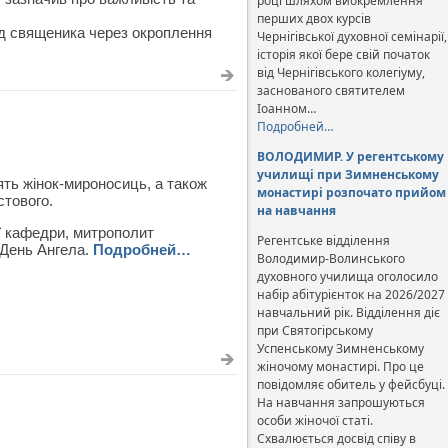
році шляхом виокремлення
перших двох курсів
ід священика через окроплення
Чернігівської духовної семінарії,
історія якої бере свій початок
від Чернігівського колегіуму,
заснованого святителем
Іоанном…
Подробней…
ВОЛОДИМИР. У регентському
училищі при Зимненському
ть жінок-мироносиць, а також
монастирі розпочато прийом
стового.
на навчання
ї кафедри, митрополит
Регентське відділення
 День Ангела.
Подробней…
Володимир-Волинського
духовного училища оголосило
набір абітурієнток на 2026/2027
навчальний рік. Відділення діє
при Святогірському
Успенському Зимненському
жіночому монастирі. Про це
повідомляє обитель у фейсбуці.
На навчання запрошуються
особи жіночої статі.
Схвалюється досвід співу в