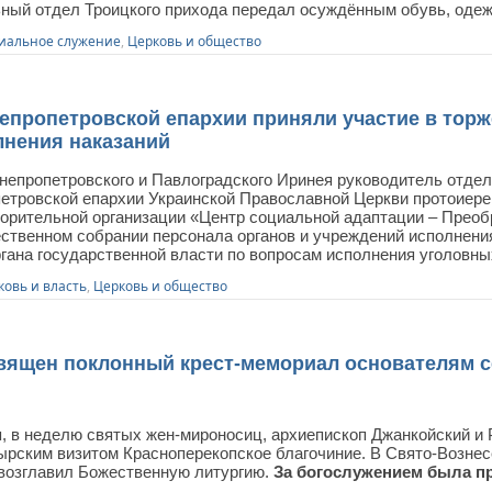
ьный отдел Троицкого прихода передал осуждённым обувь, одеж
иальное служение
,
Церковь и общество
епропетровской епархии приняли участие в торж
лнения наказаний
непропетровского и Павлоградского Иринея руководитель отдел
етровской епархии Украинской Православной Церкви протоиере
орительной организации «Центр социальной адаптации – Преоб
ственном собрании персонала органов и учреждений исполнения
гана государственной власти по вопросам исполнения уголовны
ковь и власть
,
Церковь и общество
вящен поклонный крест-мемориал основателям с
я, в неделю святых жен-мироносиц, архиепископ Джанкойский и
ырским визитом Красноперекопское благочиние. В Свято-Вознес
возглавил Божественную литургию.
За богослужением была пр