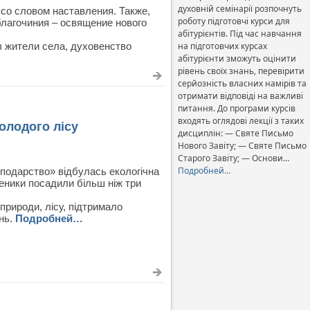
духовній семінарії розпочнуть
со словом наставления. Также,
роботу підготовчі курси для
лагочиния – освящение нового
абітурієнтів. Під час навчання
ы жители села, духовенство
на підготовчих курсах
абітурієнти зможуть оцінити
рівень своїх знань, перевірити
серйозність власних намірів та
отримати відповіді на важливі
питання. До програми курсів
входять оглядові лекції з таких
олодого лісу
дисциплін: — Святе Письмо
Нового Завіту; — Святе Письмо
Старого Завіту; — Основи…
Подробней…
сподарство» відбулась екологічна
еники посадили більш ніж три
природи, лісу, підтримало
нь.
Подробней…