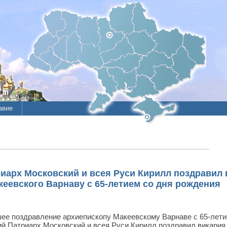
авие
ие
литы
арх Московский и всея Руси Кирилл поздравил 
кеевского Варнаву с 65-летием со дня рождения
ее поздравление архиепископу Макеевскому Варнаве с 65-лети
й Патриарх Московский и всея Руси Кирилл поздравил викария