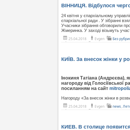
ВІННИЦЯ. Відбулося черго
24 квітня у єпархіальному управл
єпархіальної ради . У зібранні взя
Учасники зібрання обговорили про
Жмеринка. У заході візьмуть участ
25.04.2018
Evgen
Без рубри
КИЇВ. За внесок жінки у 
Інокиня Татіана (Андрєєва),
нагороду від Голосіївської 
посиланням на сайт
mitropoli
Нагороду «За внесок жінки в розв
25.04.2018
Evgen
news
,
Лет
КИЕВ. В столице появитс