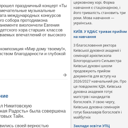
церковному хорі. Форма
 прошел праздничный концерт «Ты
навчання є стаціонарною, і
Замечательные музыкальные
його тривалість становить три
еата международных конкурсов
роки. Мова навчання —
го собора протодиакона
українська.
анементе виолончели Евгения
детского хора старших классов
КИЇВ. У КДАіС триває прийом
ваемых впечатлений от высокого
на навчання
З благословення ректора
 композиция «Мир дому твоему!»,
Київської духовної академії і
вством благодарности и глубокой
семінарії архієпископа
Білогородського Сильвестра
Київські духовні школи
продовжують прийом
документів для вступу на
2026/2027 навчальний рік. Про
це повідомляє КДА. Київська
духовна академія готує
ние
магістрів і кандидатів
богослов’я. У свою чергу,
ил Никитовскую
Київська духовна семінарія
нная Радость» была совершена
готує бакалаврів богослов’я і
товых Тайн.
майбутніх
авились своей верностью
Заклади освіти УПЦ