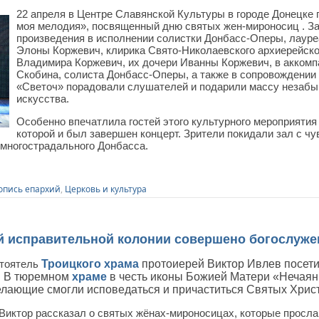
22 апреля в Центре Славянской Культуры в городе Донецке
моя мелодия», посвященный дню святых жен-мироносиц . 
произведения в исполнении солистки Донбасс-Оперы, лаур
Элоны Коржевич, клирика Свято-Николаевского архиерейско
Владимира Коржевич, их дочери Иванны Коржевич, в аккомп
Скобина, солиста Донбасс-Оперы, а также в сопровождении 
«Светоч» порадовали слушателей и подарили массу незабы
искусства.
Особенно впечатлила гостей этого культурного мероприятия
которой и был завершен концерт. Зрители покидали зал с чу
 многострадального Донбасса.
опись епархий
,
Церковь и культура
й исправительной колонии совершено богослуже
стоятель
Троицкого храма
протоиерей Виктор Ивлев посет
. В тюремном
храме
в честь иконы Божией Матери «Нечая
елающие смогли исповедаться и причаститься Святых Хрис
Виктор рассказал о святых жёнах-мироносицах, которые просл