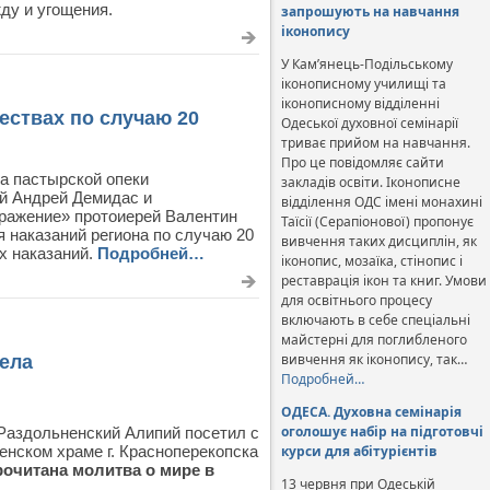
ду и угощения.
запрошують на навчання
іконопису
У Кам’янець-Подільському
іконописному училищі та
іконописному відділенні
ествах по случаю 20
Одеської духовної семінарії
триває прийом на навчання.
Про це повідомляє сайти
а пастырской опеки
закладів освіти. Іконописне
й Андрей Демидас и
відділення ОДС імені монахині
ражение» протоиерей Валентин
Таїсії (Серапіонової) пропонує
 наказаний региона по случаю 20
вивчення таких дисциплін, як
х наказаний.
Подробней…
іконопис, мозаїка, стінопис і
реставрація ікон та книг. Умови
для освітнього процесу
включають в себе спеціальні
майстерні для поглибленого
вивчення як іконопису, так…
ела
Подробней…
ОДЕСА. Духовна семінарія
оголошує набір на підготовчі
 Раздольненский Алипий посетил с
енском храме г. Красноперекопска
курси для абітурієнтів
очитана молитва о мире в
13 червня при Одеській