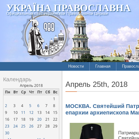
УКРАЇНА ПРАВОСЛАВНА
Официальный сайт Украинской Православной Церкви
Новости
Главная
Правосл
Летопись епархий
Богослов
Календарь
Апрель 25th, 2018
Межконфессиональные
История
Апрель 2018
отношения
Пн
Вт
Ср
Чт
Пт
Сб
Вс
Митропо
1
Нарушения прав
Хроники
верующих
2
3
4
5
6
7
8
МОСКВА. Святейший Патри
епархии архиепископа Ма
9
10
11
12
13
14
15
Официальная хроника
16
17
18
19
20
21
22
Расколы, ереси, секты
23
24
25
26
27
28
29
СОЦИАЛЬНОЕ
Патриарш
30
СЛУЖЕНИЕ
Святейши