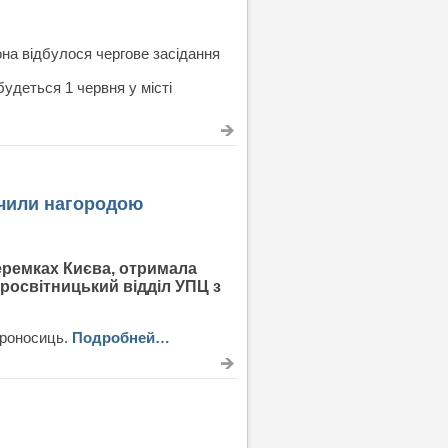
она відбулося чергове засідання
будеться 1 червня у місті
ачили нагородою
Теремках Києва, отримала
просвітницький відділ УПЦ з
ироносиць.
Подробней…