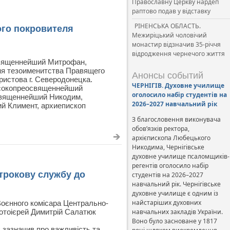
Православну Церкву нардеп
раптово подав у відставку
РІНЕНСЬКА ОБЛАСТЬ.
го покровителя
Межиріцький чоловічий
монастир відзначив 35-річчя
відродження чернечого життя
священнейший Митрофан,
ня тезоименитства Правящего
Анонсы событий
истова г. Северодонецка.
ЧЕРНІГІВ. Духовне училище
ысокопреосвященнейший
оголосило набір студентів на
священнейший Никодим,
2026–2027 навчальний рік
й Климент, архиепископ
З благословення виконувача
обов’язків ректора,
архієпископа Любецького
Никодима, Чернігівське
духовне училище псаломщиків-
регентів оголосило набір
строкову службу до
студентів на 2026–2027
навчальний рік. Чернігівське
духовне училище є одним із
найстаріших духовних
Воєнного комісара Центрально-
отоієрей Димитрій Салатюк
навчальних закладів України.
Воно було засноване у 1817
х зазначив про важливість та