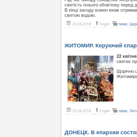
святість їхнього обов’язку перед 
В кінці заходу кожен юнак отрима
святою водою.
25.04.2018
Evgen
news
,
Цер
ЖИТОМИР. Керуючий єпарх
22 квітня
святих п
Щорічно 
Житомирс
25.04.2018
Evgen
news
,
Лет
ДОНЕЦК. В епархии состо