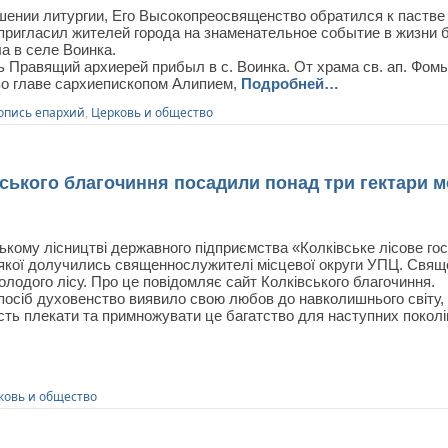
шении литургии, Его Высокопреосвященство обратился к пастве 
пригласил жителей города на знаменательное событие в жизни б
а в селе Воинка.
ь Правящий архиерей прибыл в с. Воинка. От храма св. ап. Фом
во главе сархиепископом Алипием,
Подробней…
опись епархий
,
Церковь и общество
ького благочиння посадили понад три гектари м
ькому лісництві державного підприємства «Колківське лісове го
 якої долучились священнослужителі місцевої округи УПЦ. Свящ
олодого лісу. Про це повідомляє сайт Колківського благочиння.
посіб духовенство виявило свою любов до навколишнього світу, 
сть плекати та примножувати це багатство для наступних поколі
ковь и общество