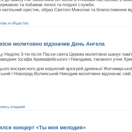
державою та побажав легкої та плідної служби.
в натільний хрестик, образ Святого Миколая та благословення в
ковь и общество
ією молитовно відзначив День Ангела
,
у Неділю 3-тю після Пасхи свята Церква молитовно шанує пам’я
раведних Іосифа Аримафейського і Никодима, таємного учня Хри
цього воскресного дня керуючий архієрей древньої Житомирсько
ький і Новоград-Волинський Никодим молитовно відзначає свій
опись епархий
ялся концерт «Ты моя мелодия»