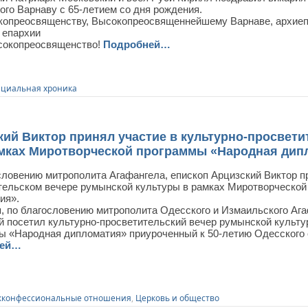
ого Варнаву с 65-летием со дня рождения.
копреосвященству, Высокопреосвященнейшему Варнаве, архиеп
 епархии
окопреосвященство!
Подробней…
циальная хроника
ий Виктор принял участие в культурно-просвети
амках Миротворческой программы «Народная дип
словению митрополита Агафангела, епископ Арцизский Виктор пр
тельском вечере румынской культуры в рамках Миротворческо
ия».
я, по благословению митрополита Одесского и Измаильского Ага
й посетил культурно-просветительский вечер румынской культ
ы «Народная дипломатия» приуроченный к 50-летию Одесского 
ней…
конфессиональные отношения
,
Церковь и общество