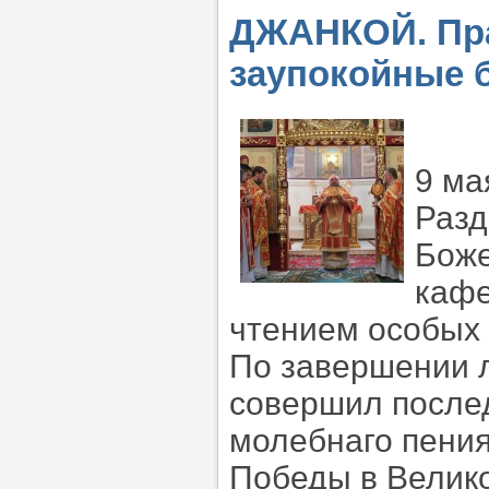
ДЖАНКОЙ. Пра
заупокойные 
9 ма
Разд
Боже
кафе
чтением особых
По завершении 
совершил после
молебнаго пения
Победы в Велико