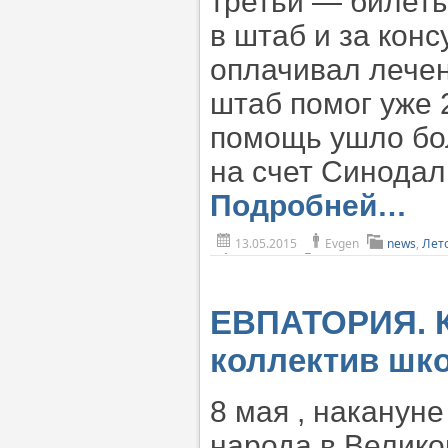
третьи — билет
в штаб и за кон
оплачивал лечен
штаб помог уже 
помощь ушло бо
на счет Синодал
Подробней…
13.05.2015
Evgen
news
,
Лет
ЕВПАТОРИЯ. К
коллектив шк
8 мая , наканун
народа в Велико