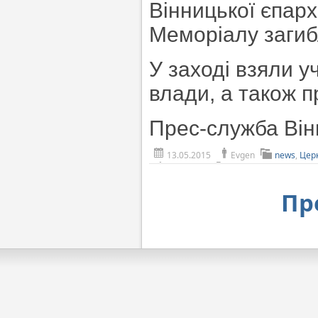
Вінницької єпархі
Меморіалу загиб
У заході взяли у
влади, а також п
Прес-служба Вінн
13.05.2015
Evgen
news
,
Цер
Пр