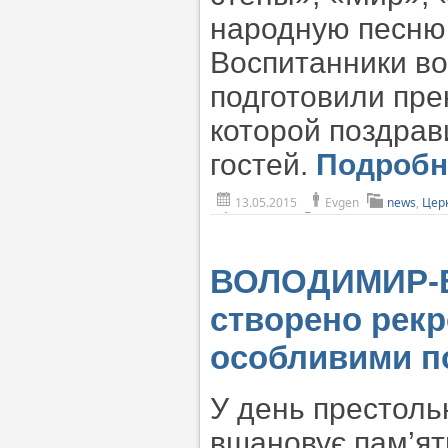
народную песню 
Воспитанники в
подготовили пре
которой поздрав
гостей.
Подроб
13.05.2015
Evgen
news
,
Цер
ВОЛОДИМИР-В
створено рекр
особливими п
У день престоль
вшановує пам’ят