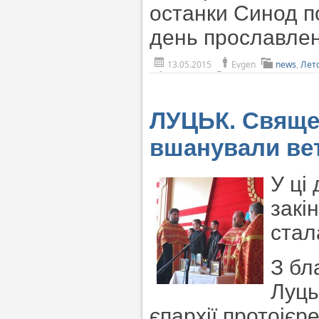
останки Синод п
день прославлен
13.05.2015
Evgen
news
,
Лет
ЛУЦЬК. Священ
вшанували вете
У ці
закін
стал
З бл
Луць
єпархії протоієр