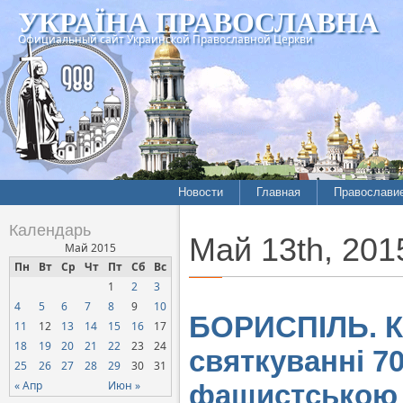
УКРАЇНА ПРАВОСЛАВНА
Официальный сайт Украинской Православной Церкви
Новости
Главная
Православи
Летопись епархий
Богословие
Календарь
Май 13th, 201
Межконфессиональные
История
Май 2015
отношения
Пн
Вт
Ср
Чт
Пт
Сб
Вс
Митрополит
1
2
3
Нарушения прав
Хроники
верующих
4
5
6
7
8
9
10
БОРИСПІЛЬ. Кл
11
12
13
14
15
16
17
Официальная хроника
18
19
20
21
22
23
24
святкуванні 70
Расколы, ереси, секты
25
26
27
28
29
30
31
СОЦИАЛЬНОЕ
« Апр
Июн »
фашистською 
СЛУЖЕНИЕ