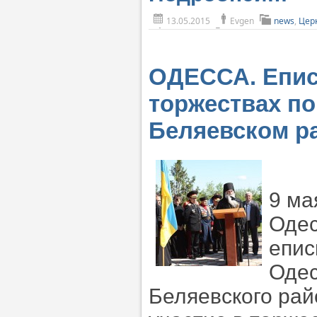
13.05.2015
Evgen
news
,
Цер
ОДЕССА. Епис
торжествах п
Беляевском р
9 ма
Одес
епис
Одес
Беляевского рай