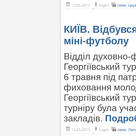
13.05.2015
Evgen
news
,
Цер
КИЇВ. Відбувся
міні-футболу
Відділ духовно-
Георгіївський ту
6 травня під пат
фиховання молоді
Георгіївський тур
турніру була уч
закладів.
Подро
13.05.2015
Evgen
news
,
Лет