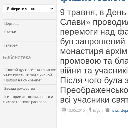
Церковь и власть
9 травня, в Ден
Церковь и общество
Слави» проводили
Церковь и СМИ
Церковь
перемоги над фа
Статьи
був запрошений 
Галерея
монастиря архім.
Библиотека
промовою та бла
війни та учасни
"Святой дух несёт на крыльях!"
50-км крестный ход с иконой
Після чого була
"Призри на смирение"
Преображенськог
Звезда рождества
К истории автокефального и
всі учасники свя
филаретовского расколов
13.05.2015
Evgen
news
,
Цер