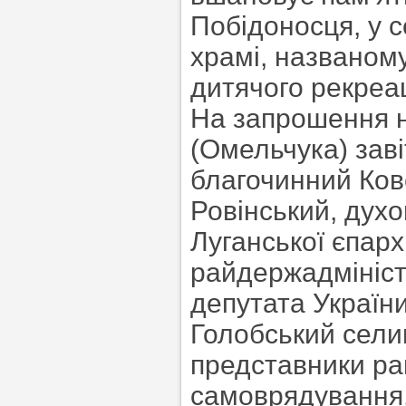
Побідоносця, у 
храмі, названому
дитячого рекреац
На запрошення н
(Омельчука) заві
благочинний Ков
Ровінський, духо
Луганської єпарх
райдержадміністр
депутата Україн
Голобський сели
представники рай
самоврядування,