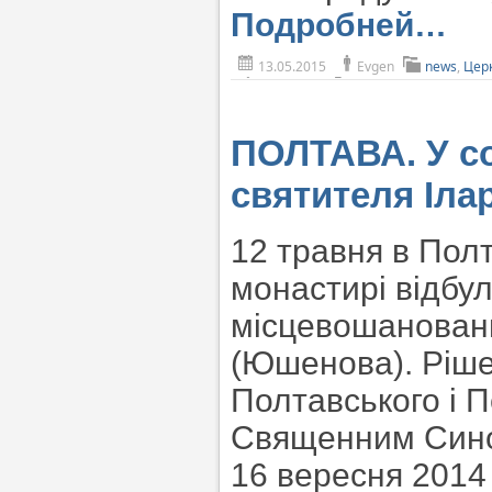
Подробней…
13.05.2015
Evgen
news
,
Цер
ПОЛТАВА. У с
святителя Іла
12 травня в Пол
монастирі відбу
місцевошановани
(Юшенова). Ріше
Полтавського і 
Священним Сино
16 вересня 2014 