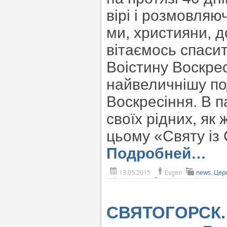
вірі і розмовляю
ми, християни, д
вітаємось спаси
Воістину Воскре
найвеличнішу под
Воскресіння. В п
своїх рідних, як
цьому «Святу із 
Подробней…
13.05.2015
Evgen
news
,
Цер
СВЯТОГОРСК. 9