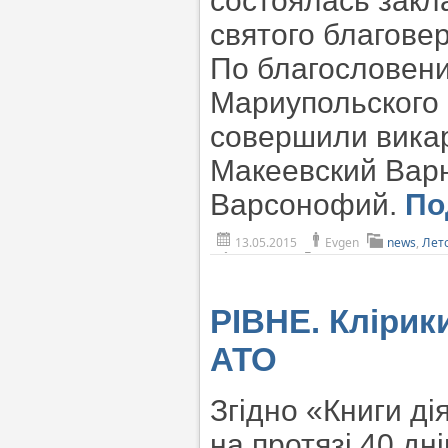
состоялась закл
святого благове
По благословен
Мариупольского 
совершили вика
Макеевский Варн
Варсонофий.
По
13.05.2015
Evgen
news
,
Лет
РІВНЕ. Клірики
АТО
Згідно «Книги д
на протязі 40 дн