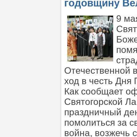
годовщину Ве
9 ма
Свят
Боже
помя
стра
Отечественной в
ход в честь Дня
Как сообщает о
Святогорской Ла
праздничный де
помолиться за с
война, возжечь с