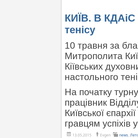
КИЇВ. В КДАіС
тенісу
10 травня за бл
Митрополита Київ
Кіївських духовни
настольного тені
На початку турн
працівник Відді
Київської єпархії
гравцям успіхів 
13.05.2015
Evgen
news
,
Лет