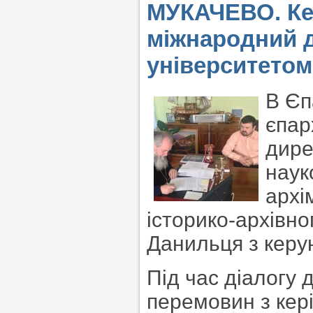
МУКАЧЕВО. Ке
міжнародний д
університетом
В Єп
єпар
дире
наук
архі
історико-архівного
Данильця з керу
Під час діалогу 
перемовин з кер