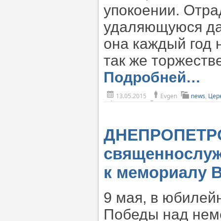
упокоении. Отрад
удаляющуюся да
она каждый год 
так же торжеств
Подробней…
13.05.2015
Evgen
news
,
Цер
ДНЕПРОПЕТРО
священнослуж
к мемориалу 
9 мая, в юбилей
Победы над неме