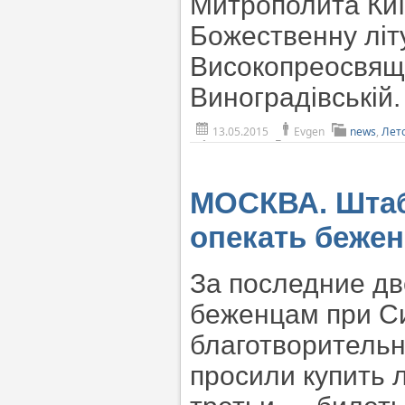
Митрополита Київ
Божественну літ
Високопреосвяще
Виноградівській
13.05.2015
Evgen
news
,
Лет
МОСКВА. Штаб
опекать бежен
За последние д
беженцам при С
благотворительн
просили купить 