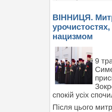
ВІННИЦЯ. Мит
урочистостях,
нацизмом
9 тр
Симе
прис
Зокр
спокій усіх спочи
Після цього мит