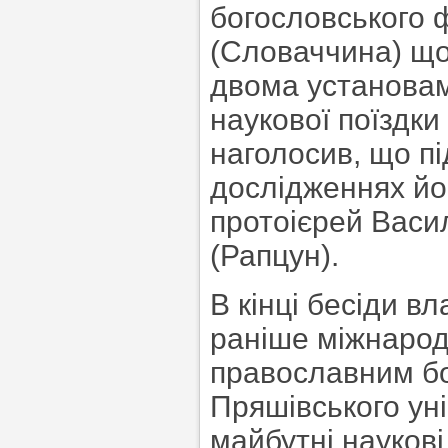
богословського 
(Словаччина) що
двома установам
наукової поїздки
наголосив, що пі
дослідженнях йом
протоієрей Васи
(Рапцун).
В кінці бесіди в
раніше міжнарод
православним б
Пряшівського ун
майбутні наукові