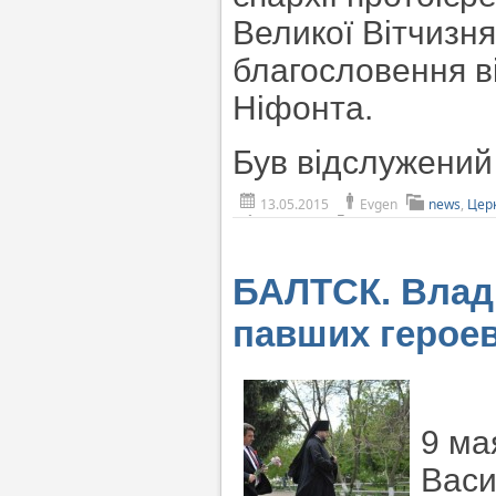
Великої Вітчизня
благословення в
Ніфонта.
Був відслужений
13.05.2015
Evgen
news
,
Цер
БАЛТСК. Влад
павших герое
9 ма
Васи