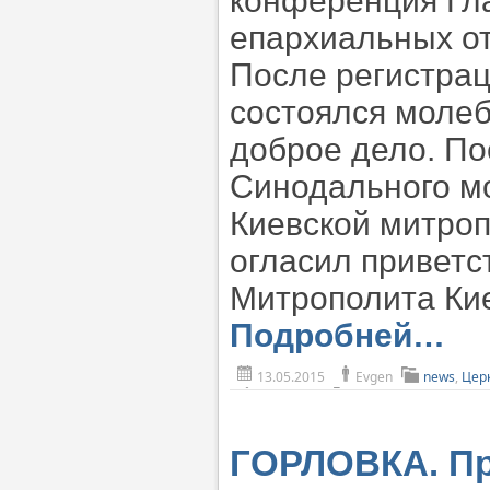
конференция Гл
епархиальных от
После регистрац
состоялся молеб
доброе дело. П
Синодального м
Киевской митроп
огласил привет
Митрополита Кие
Подробней…
13.05.2015
Evgen
news
,
Цер
ГОРЛОВКА. Пр