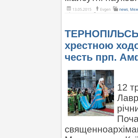
13.05.2015
Evgen
news
,
Меж
ТЕРНОПІЛЬСЬ
хрестною ход
честь прп. Ам
12 т
Лавр
річн
Поча
священноархіма