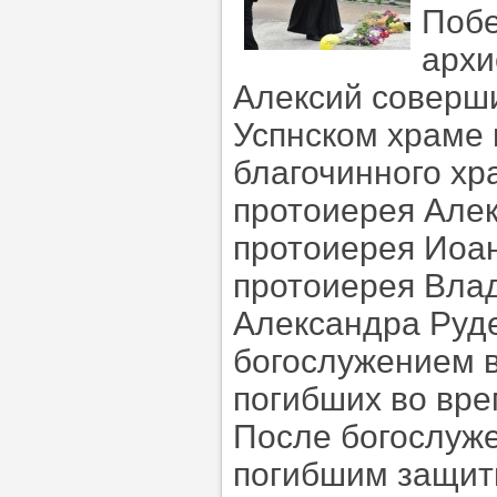
Побе
архи
Алексий соверш
Успнском храме 
благочинного хр
протоиерея Алек
протоиерея Иоан
протоиерея Вла
Александра Руде
богослужением 
погибших во вре
После богослуж
погибшим защит