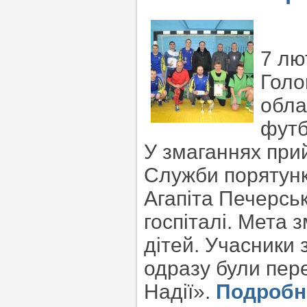
7 лю
Голо
обла
футб
У змаганнях при
Служби порятунк
Агапіта Печерсь
госпіталі. Мета 
дітей. Учасники 
одразу були пер
Надії».
Подроб