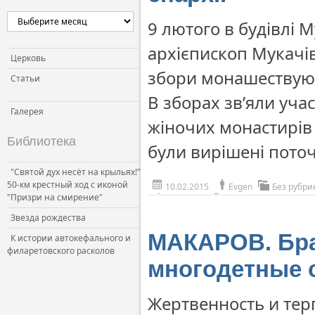
9 лютого в будівлі 
архієпископ Мукачі
Церковь
збори монашествуюч
Статьи
В зборах зв’яли уча
Галерея
жіночих монастирів 
Библиотека
були вирішені поточ
"Святой дух несёт на крыльях!"
50-км крестный ход с иконой
10.02.2015
Evgen
Без рубри
"Призри на смирение"
Звезда рождества
МАКАРОВ. Бра
К истории автокефального и
филаретовского расколов
многодетные 
Жертвенность и тер