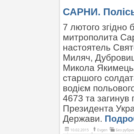
САРНИ. Полісь
7 лютого згідно 
митрополита Сар
настоятель Свят
Миляч, Дубровиц
Микола Якимець,
старшого солдат
водієм польового
4673 та загинув
Президента Укра
Держави.
Подр
10.02.2015
Evgen
Без рубри