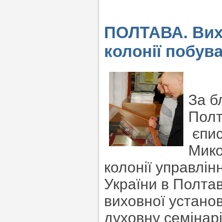
ПОЛТАВА. Вих
колонії побува
За б
Полт
єпис
Мико
колонії управлін
України в Полтав
виховної установ
духовну семінар