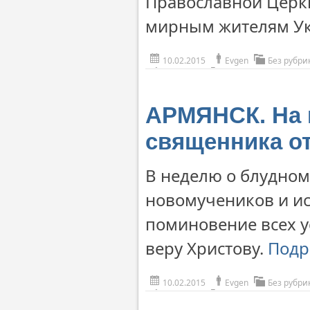
Православной Церк
мирным жителям У
10.02.2015
Evgen
Без рубри
АРМЯНСК. На 
священника о
В неделю о блудном
новомучеников и ис
поминовение всех у
веру Христову.
Подр
10.02.2015
Evgen
Без рубри