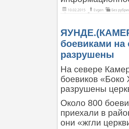
10.02.2015
Evgen
Без рубри
ЯУНДЕ.(КАМЕР
боевиками на 
разрушены
На севере Камер
боевиков «Боко 
разрушены церкв
Около 800 боеви
приехали в райо
они «жгли церкв