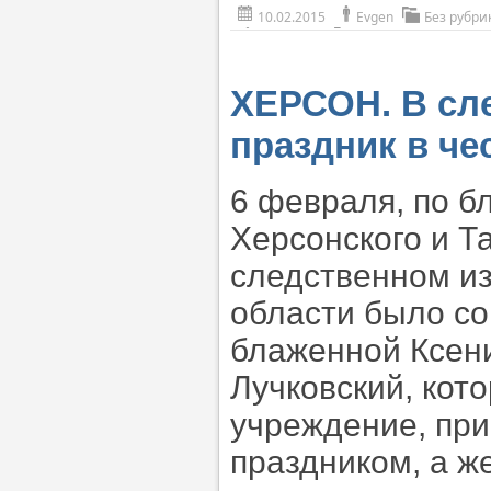
10.02.2015
Evgen
Без рубри
ХЕРСОН. В сл
праздник в че
6 февраля, по б
Херсонского и Т
следственном и
области было с
блаженной Ксени
Лучковский, кот
учреждение, при
праздником, а ж