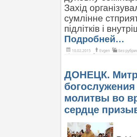
Захід організува
сумлінне стприя
підлітків і внут
Подробней…
10.02.2015
Evgen
Без рубри
ДОНЕЦК. Митр
богослужения 
молитвы во в
сердце призы