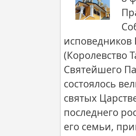
Пр
Со
исповедников 
(Королевство 
Святейшего Па
состоялось ве
святых Царств
последнего ро
его семьи, пр