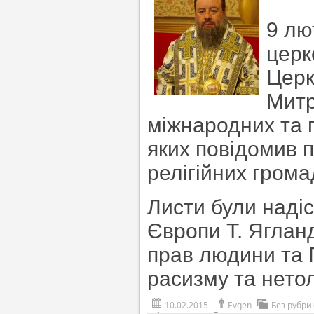
9 лю
церк
Церк
Митр
міжнародних та п
яких повідомив 
релігійних грома
Листи були наді
Європи Т. Ягланд
прав людини та Г
расизму та нето
10.02.2015
Evgen
Без рубри