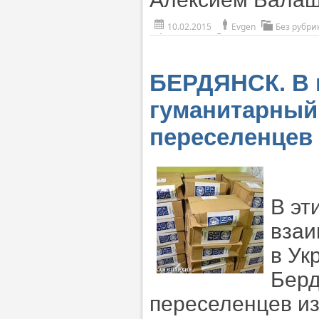
10.02.2015
Evgen
Без рубри
БЕРДЯНСК. В 
гуманитарный
переселенцев
В эт
взаи
в Ук
Берд
переселенцев из