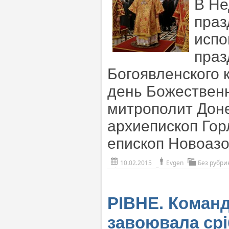
В Не
праз
испо
праз
Богоявленского 
день Божествен
митрополит Дон
архиепископ Гор
епископ Новоаз
10.02.2015
Evgen
Без рубри
РІВНЕ. Команд
завоювала срі