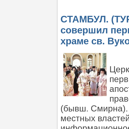
СТАМБУЛ. (ТУ
совершил пер
храме св. Вук
Церк
перв
апос
прав
(бывш. Смирна)
местных властей
информационное