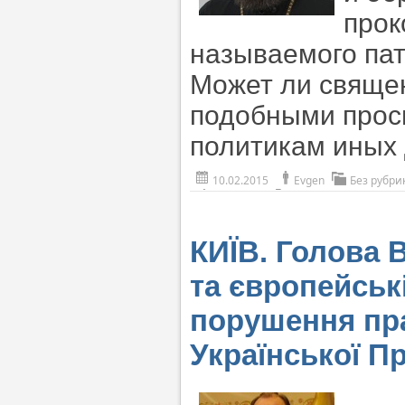
прок
называемого па
Может ли свяще
подобными прос
политикам иных
10.02.2015
Evgen
Без рубри
КИЇВ. Голова
та європейські
порушення пра
Української П