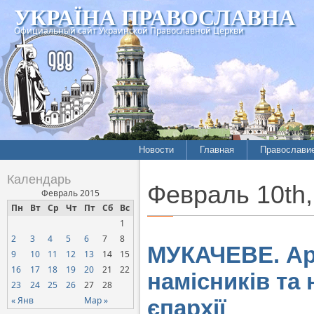
УКРАЇНА ПРАВОСЛАВНА
Официальный сайт Украинской Православной Церкви
Новости
Главная
Православи
Календарь
Февраль 10th,
Февраль 2015
Пн
Вт
Ср
Чт
Пт
Сб
Вс
1
2
3
4
5
6
7
8
МУКАЧЕВЕ. Ар
9
10
11
12
13
14
15
16
17
18
19
20
21
22
намісників та
23
24
25
26
27
28
« Янв
Мар »
єпархії