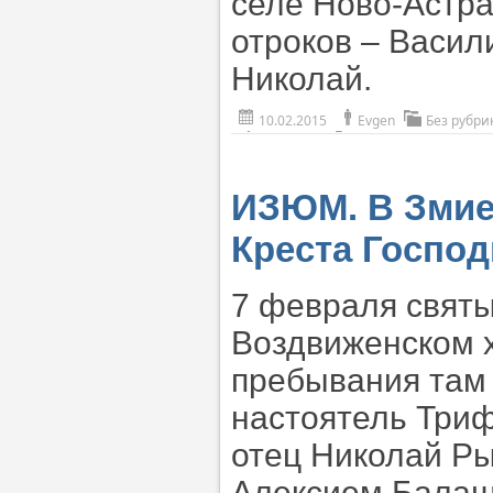
селе Ново-Астра
отроков – Васил
Николай.
10.02.2015
Evgen
Без рубри
ИЗЮМ. В Змие
Креста Господ
7 февраля святы
Воздвиженском х
пребывания там 
настоятель Триф
отец Николай Р
Алексием Бала