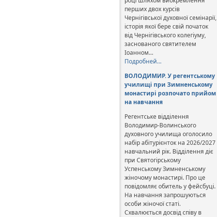
році шляхом виокремлення
перших двох курсів
Чернігівської духовної семінарії,
історія якої бере свій початок
від Чернігівського колегіуму,
заснованого святителем
Іоанном…
Подробней…
ВОЛОДИМИР. У регентському
училищі при Зимненському
монастирі розпочато прийом
на навчання
Регентське відділення
Володимир-Волинського
духовного училища оголосило
набір абітурієнток на 2026/2027
навчальний рік. Відділення діє
при Святогірському
Успенському Зимненському
жіночому монастирі. Про це
повідомляє обитель у фейсбуці.
На навчання запрошуються
особи жіночої статі.
Схвалюється досвід співу в