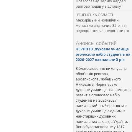
Православну Церкву нардеп
раптово подав у відставку
РІНЕНСЬКА ОБЛАСТЬ.
Межиріцький чоловічий
монастир відзначив 35-річчя
відродження чернечого життя
Анонсы событий
ЧЕРНІГІВ. Духовне училище
оголосило набір студентів на
2026–2027 навчальний рік
З благословення виконувача
обов’язків ректора,
архієпископа Любецького
Никодима, Чернігівське
духовне училище псаломщиків-
регентів оголосило набір
студентів на 2026–2027
навчальний рік. Чернігівське
духовне училище є одним із
найстаріших духовних
навчальних закладів України.
Воно було засноване у 1817