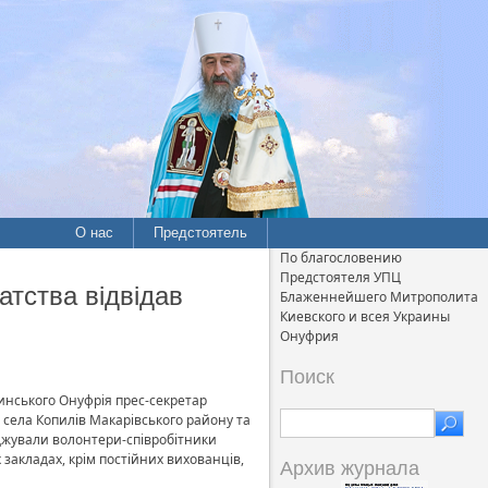
О нас
Предстоятель
По благословению
Предстоятеля УПЦ
тства відвідав
Блаженнейшего Митрополита
Киевского и всея Украины
Онуфрия
Поиск
инського Онуфрія прес-секретар
й села Копилів Макарівського району та
джували волонтери-співробітники
закладах, крім постійних вихованців,
Архив журнала