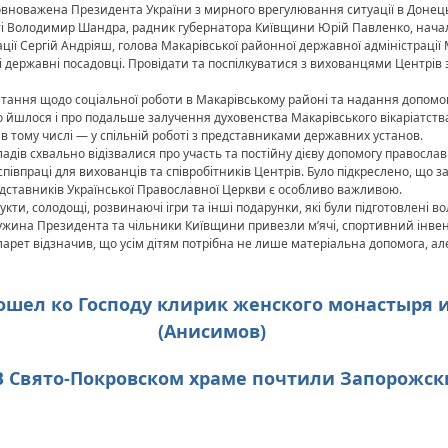
Уповноважена Президента України з мирного врегулювання ситуації в Донець
ті Володимир Шандра, радник губернатора Київщини Юрій Павленко, началь
ації Сергій Андріяш, голова Макарівської районної державної адміністраці
 державні посадовці. Провідати та поспілкуватися з вихованцями Центрів 
питання щодо соціальної роботи в Макарівському районі та надання допомо
 йшлося і про подальше залучення духовенства Макарівського вікаріатств
в тому числі — у спільній роботі з представниками державних установ.
адів схвально відізвалися про участь та постійну дієву допомогу правосла
півпраці для вихованців та співробітників Центрів. Було підкреслено, що за
редставників Української Православної Церкви є особливо важливою.
кти, солодощі, розвинаючі ігри та інші подарунки, які були підготовлені
ина Президента та чільники Київщини привезли м’ячі, спортивний інвента
ет відзначив, що усім дітям потрібна не лише матеріальна допомога, але 
ошел ко Господу клирик женского монастыря 
(Анисимов)
В Свято-Покровском храме почтили Запорожск