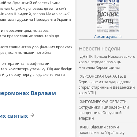
кій та Луганській областях Ірина
ник Служби у справах дітей та сім’ї
ї Микола Швидкий, голова Макарівської
завітала і дружина Президента України
ги переселенцям, які зараз
а та православних волонтерів до
Архив журнала
вного священства у соціальних проектах
Новости недели
раз, коли як ніколи потрібна
ДНЕПР. Приход Николаевского
храма передал помощь
 волонтерами та парафіянами
жителям Херсонщины
р, комп’ютерну техніку. Під час бесіди
й, у першу чергу, людське тепло та
ХЕРСОНСКАЯ ОБЛАСТЬ. В
Бериславе из-за удара дрона
сгорел старинный Введенский
иеромонах Варлаам
храм УПЦ
ЖИТОМИРСКАЯ ОБЛАСТЬ.
Сотрудники ТЦК задержали
священника Овручской
их святых
епархии
КИЇВ. Відомий своїми
наклепами на Українську