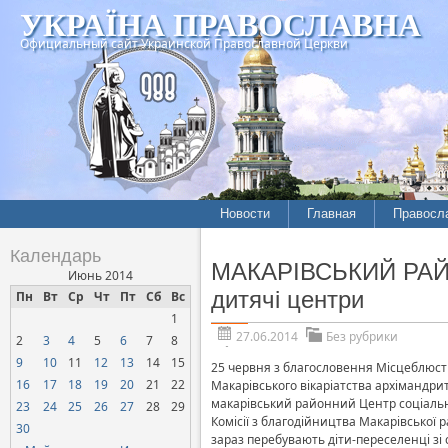
УКРАЇНА ПРАВОСЛАВНА
Официальный сайт Украинской Православной Церкви
Новости
Главная
Правосл
Календарь
МАКАРІВСЬКИЙ РАЙОН.
Июнь 2014
дитячі центри
Пн
Вт
Ср
Чт
Пт
Сб
Вс
1
27.06.2014
Без рубрики
2
3
4
5
6
7
8
9
10
11
12
13
14
15
25 червня з благословення Місцеблюст
16
17
18
19
20
21
22
Макарівського вікаріатства архімандрит
макарівський районний Центр соціальн
23
24
25
26
27
28
29
Комісії з благодійництва Макарівської 
30
зараз перебувають діти-переселенці зі с