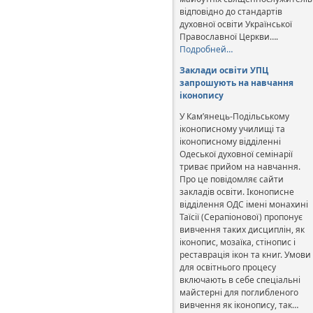
відповідно до стандартів
духовної освіти Української
Православної Церкви….
Подробней…
Заклади освіти УПЦ
запрошують на навчання
іконопису
У Кам’янець-Подільському
іконописному училищі та
іконописному відділенні
Одеської духовної семінарії
триває прийом на навчання.
Про це повідомляє сайти
закладів освіти. Іконописне
відділення ОДС імені монахині
Таїсії (Серапіонової) пропонує
вивчення таких дисциплін, як
іконопис, мозаїка, стінопис і
реставрація ікон та книг. Умови
для освітнього процесу
включають в себе спеціальні
майстерні для поглибленого
вивчення як іконопису, так…