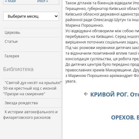
« Май
Июл »
Також дітлахів та біженців відвідали 
Геращенко, губернатор Київської облас
Київської обласної державної адміністр
районної ради Олександр Шутун та інші
Марина Порошенко.
Усі відвідувачі обговорили між собою 
Церковь
перебувають на Київщині. Серед іншого
Статьи
вирішення поточних соціальних задач, 
Під час розмови керівники дитячих закл
та відзначили позитивний вплив такої с
Галерея
консолідація суспільства, ця робота п
До дитячих центрів було передано проду
Библиотека
православних храмів Макарівщини. Друж
з Мариною Порошенко архімандрит Філар
увага.
"Святой дух несёт на крыльях!"
50-км крестный ход с иконой
КРИВОЙ РОГ. От
"Призри на смирение"
Звезда рождества
К истории автокефального и
ОРЕХОВ. 
филаретовского расколов