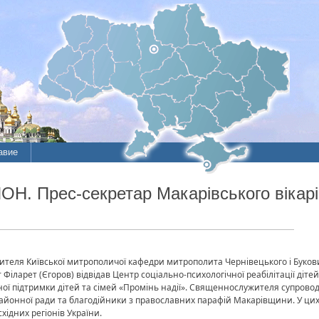
авие
 Прес-секретар Макарівського вікаріа
ителя Київської митрополичої кафедри митрополита Чернівецького і Буков
 Філарет (Єгоров) відвідав Центр соціально-психологічної реабілітації діте
ої підтримки дітей та сімей «Промінь надії». Священнослужителя супрово
районної ради та благодійники з православних парафій Макарівщини. У цих 
хідних регіонів України.