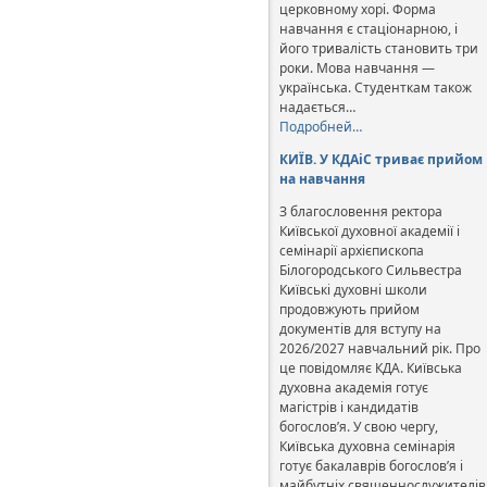
церковному хорі. Форма
навчання є стаціонарною, і
його тривалість становить три
роки. Мова навчання —
українська. Студенткам також
надається…
Подробней…
КИЇВ. У КДАіС триває прийом
на навчання
З благословення ректора
Київської духовної академії і
семінарії архієпископа
Білогородського Сильвестра
Київські духовні школи
продовжують прийом
документів для вступу на
2026/2027 навчальний рік. Про
це повідомляє КДА. Київська
духовна академія готує
магістрів і кандидатів
богослов’я. У свою чергу,
Київська духовна семінарія
готує бакалаврів богослов’я і
майбутніх священнослужителів