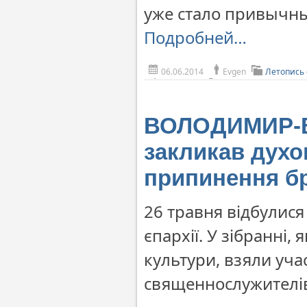
уже стало привычны
Подробней…
06.06.2014
Evgen
Летопись
ВОЛОДИМИР-В
закликав духо
припинення бр
26 травня відбулис
єпархії. У зібранні
культури, взяли уча
священнослужителі