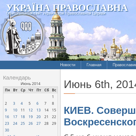
УКРАЇНА ПРАВОСЛАВНА
Официальный сайт Украинской Православной Церкви
Новости
Главная
Православи
Летопись епархий
Богословие
Календарь
Июнь 6th, 201
Межконфессиональные
История
Июнь 2014
отношения
Пн
Вт
Ср
Чт
Пт
Сб
Вс
Митрополит
1
Нарушения прав
Хроники
верующих
2
3
4
5
6
7
8
КИЕВ. Соверш
9
10
11
12
13
14
15
Официальная хроника
16
17
18
19
20
21
22
Воскресенско
Расколы, ереси, секты
23
24
25
26
27
28
29
СОЦИАЛЬНОЕ
30
СЛУЖЕНИЕ