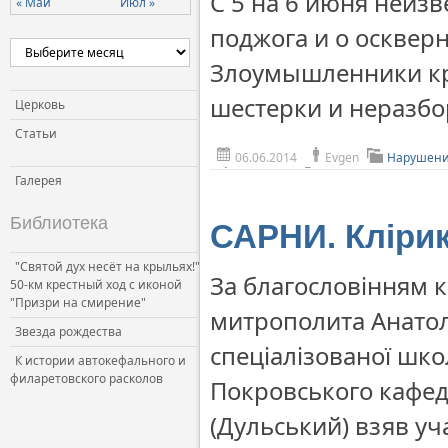
С 5 на 6 июня неиз
« Май
Июл »
Церковь и власть
поджога и о оскверн
Церковь и общество
Злоумышленники кр
Церковь и СМИ
шестерки и неразбо
Церковь
Статьи
06.06.2014
Evgen
Нарушени
Галерея
Библиотека
САРНИ. Клірик
"Святой дух несёт на крыльях!"
За благословінням 
50-км крестный ход с иконой
"Призри на смирение"
митрополита Анатол
Звезда рождества
спеціалізованої шко
К истории автокефального и
филаретовского расколов
Покровського кафедр
(Дульський) взяв уч