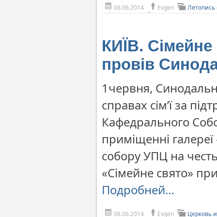
06.06.2014
Evgen
Летопись
КИЇВ. Сімейне 
провів Синода
1червня, Синодальн
справах сім’ї за пі
Кафедрального Собо
приміщенні галереї
собору УПЦ на чест
«Сімейне свято» при
Подробней…
06.06.2014
Evgen
Церковь и