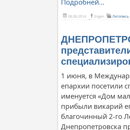
Подробней…
06.06.2014
Evgen
Летопись
ДНЕПРОПЕТРОВ
представител
специализиро
1 июня, в Междуна
епархии посетили 
именуется «Дом мал
прибыли викарий е
благочинный 2-го Л
Днепропетровска п