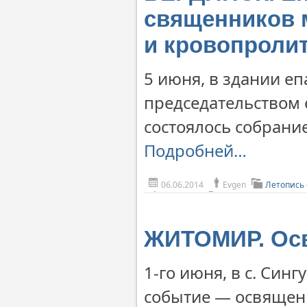
священников 
и кровопролит
5 июня, в здании е
председательством 
состоялось собрани
Подробней…
06.06.2014
Evgen
Летопись
ЖИТОМИР. Осв
1-го июня, в с. Син
событие — освящени