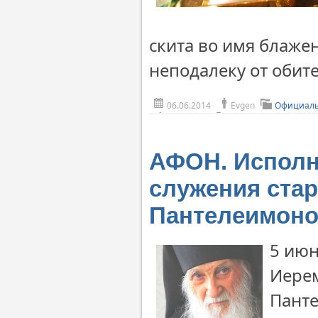
скита во имя блаже
неподалеку от обит
06.06.2014
Evgen
Официаль
АФОН. Исполн
служения ста
Пантелеимоно
5 июн
Иерем
Панте