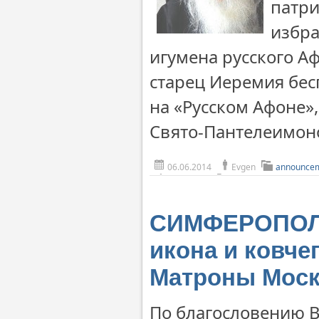
патри
избра
игумена русского Аф
старец Иеремия бес
на «Русском Афоне»
Свято-Пантелеимон
06.06.2014
Evgen
announce
СИМФЕРОПОЛЬ.
икона и ковче
Матроны Моск
По благословению 