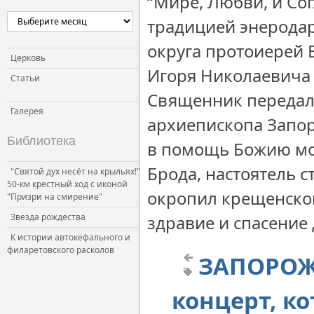
“Мире, Любви, и Сог
Церковь и власть
традицией энеродар
Церковь и общество
округа протоиерей 
Церковь и СМИ
Церковь
Игоря Николаевича и
Статьи
Священник передал 
Галерея
архиепископа Запор
Библиотека
в помощь Божию мол
Брода, настоятель 
"Святой дух несёт на крыльях!"
50-км крестный ход с иконой
окропил крещенской
"Призри на смирение"
Звезда рождества
здравие и спасение
К истории автокефального и
филаретовского расколов
ЗАПОРОЖЬ
концерт, к