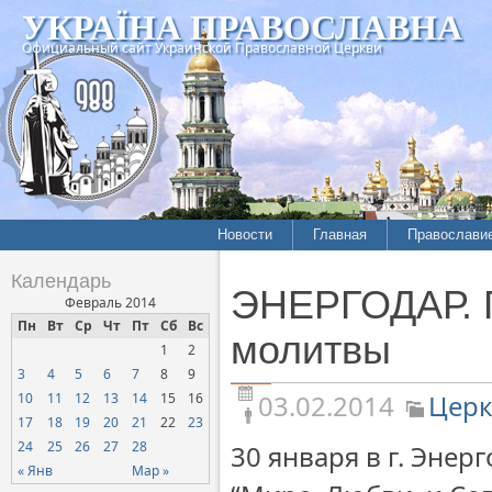
УКРАЇНА ПРАВОСЛАВНА
Официальный сайт Украинской Православной Церкви
Новости
Главная
Православи
Летопись епархий
Богословие
Календарь
ЭНЕРГОДАР. Г
Межконфессиональные
История
Февраль 2014
отношения
Пн
Вт
Ср
Чт
Пт
Сб
Вс
Митрополит
молитвы
1
2
Нарушения прав
Хроники
верующих
3
4
5
6
7
8
9
03.02.2014
Церк
10
11
12
13
14
15
16
Официальная хроника
17
18
19
20
21
22
23
Расколы, ереси, секты
24
25
26
27
28
30 января в г. Энер
СОЦИАЛЬНОЕ
« Янв
Мар »
СЛУЖЕНИЕ