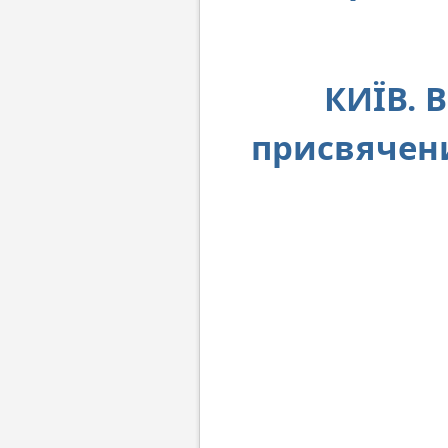
КИЇВ. 
присвячени