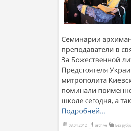
Семинарии архиман
преподаватели в св
За Божественной л
Предстоятеля Укра
митрополита Киевск
поминали поименно 
школе сегодня, а та
Подробней…
03.04.2012
archive
Без рубр