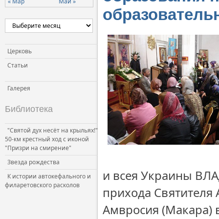
« Мар
Май »
образователь
Церковь
Статьи
Галерея
Библиотека
"Святой дух несёт на крыльях!"
50-км крестный ход с иконой
"Призри на смирение"
Звезда рождества
и всея Украины ВЛ
К истории автокефального и
филаретовского расколов
прихода Святителя
Амвросия (Макара) 