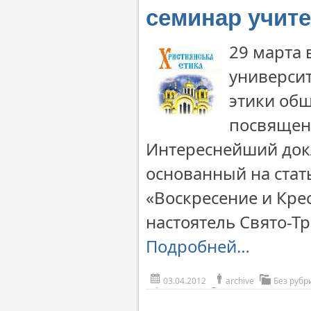
семинар учите
29 марта 
университ
этики об
посвящен 
Интереснейший док
основанный на стат
«Воскресение и Кре
настоятель Свято-Т
Подробней…
03.04.2012
archive
Без рубр