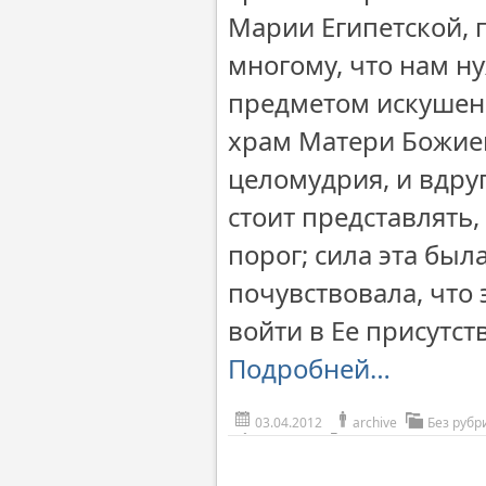
Марии Египетской, 
многому, что нам н
предметом искушени
храм Матери Божией
целомудрия, и вдруг
стоит представлять,
порог; сила эта была
почувствовала, что 
войти в Ее присутст
Подробней…
03.04.2012
archive
Без рубр