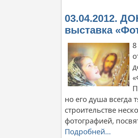
03.04.2012. Д
выставка «Фо
8
о
д
«
П
но его душа всегда 
строительстве неско
фотографией, посвя
Подробней…