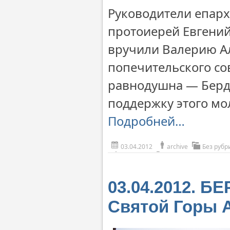
Руководители епар
протоиерей Евгени
вручили Валерию Ал
попечительского со
равнодушна — Бердя
поддержку этого мо
Подробней…
03.04.2012
archive
Без рубр
03.04.2012. Б
Святой Горы 