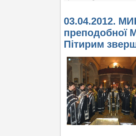
03.04.2012. МИ
преподобної М
Пітирим зверш