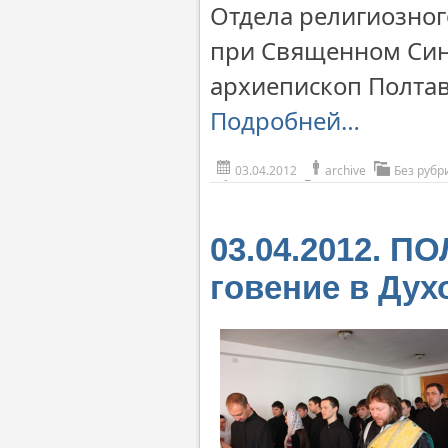
Отдела религиозног
при Священном Син
архиепископ Полта
Подробней…
03.04.2012
archive
Без рубр
03.04.2012. П
говение в Дух