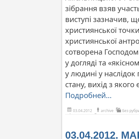
зібрання взяв участ
виступі зазначив, щ
християнської точки
християнської антро
сотворена Господом і
у догляді та «якісн
у людині у наслідок
стану, вихід з якого
Подробней…
03.04.2012
archive
Без рубр
03.04.2012. М