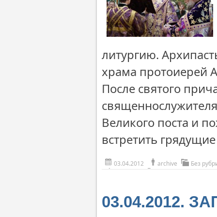
литургию. Архипаст
храма протоиерей А
После святого прич
священнослужителям
Великого поста и п
встретить грядущие
03.04.2012
archive
Без рубр
03.04.2012. З