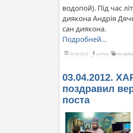
водопой). Під час л
диякона Андрія Дяче
сан диякона.
Подробней…
03.04.2012
archive
Без рубр
03.04.2012. 
поздравил ве
поста