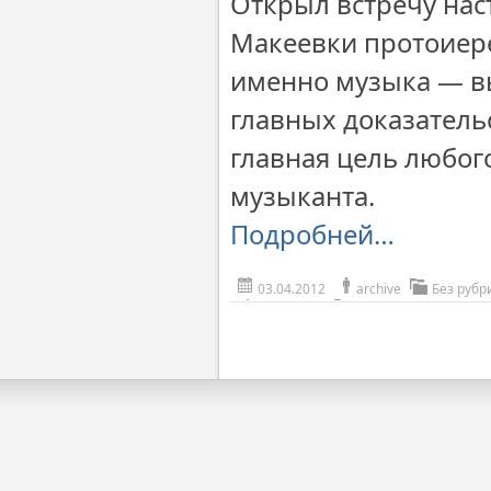
Открыл встречу нас
Макеевки протоиере
именно музыка — вы
главных доказательс
главная цель любого
музыканта.
Подробней…
03.04.2012
archive
Без рубр