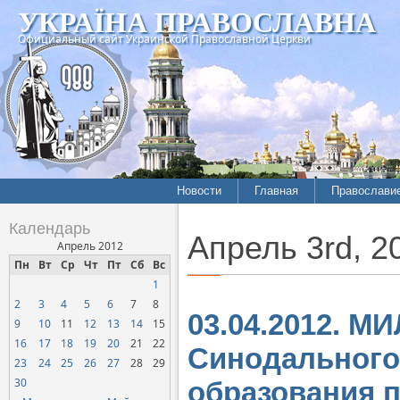
УКРАЇНА ПРАВОСЛАВНА
Официальный сайт Украинской Православной Церкви
Новости
Главная
Православи
Календарь
Апрель 3rd, 2
Апрель 2012
Пн
Вт
Ср
Чт
Пт
Сб
Вс
1
2
3
4
5
6
7
8
03.04.2012. М
9
10
11
12
13
14
15
16
17
18
19
20
21
22
Синодального
23
24
25
26
27
28
29
30
образования п