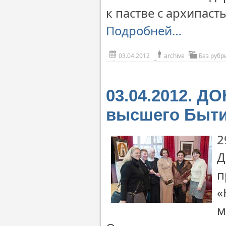
к пастве с архипаст
Подробней…
03.04.2012
archive
Без рубр
03.04.2012. Д
высшего Быт
2
Д
п
«
м