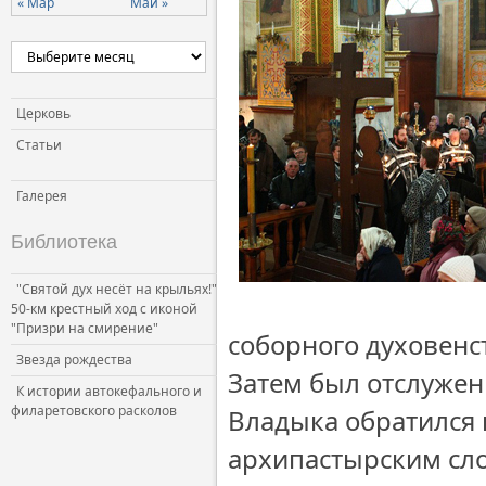
« Мар
Май »
Церковь и власть
Церковь и общество
Церковь и СМИ
Церковь
Статьи
Галерея
Библиотека
"Святой дух несёт на крыльях!"
50-км крестный ход с иконой
"Призри на смирение"
соборного духовенс
Звезда рождества
Затем был отслужен
К истории автокефального и
филаретовского расколов
Владыка обратился
архипастырским сло