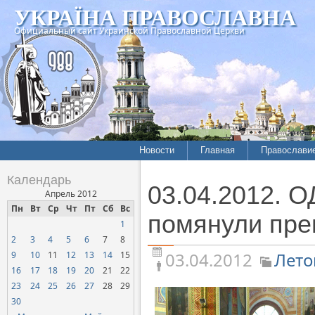
УКРАЇНА ПРАВОСЛАВНА
Официальный сайт Украинской Православной Церкви
Новости
Главная
Православи
Летопись епархий
Богословие
Календарь
03.04.2012. 
Межконфессиональные
История
Апрель 2012
отношения
Пн
Вт
Ср
Чт
Пт
Сб
Вс
Митрополит
помянули пре
1
Нарушения прав
Хроники
верующих
2
3
4
5
6
7
8
03.04.2012
Лето
9
10
11
12
13
14
15
Официальная хроника
16
17
18
19
20
21
22
Расколы, ереси, секты
23
24
25
26
27
28
29
СОЦИАЛЬНОЕ
30
СЛУЖЕНИЕ