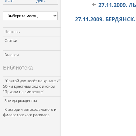
« Окт
Дек »
27.11.2009. 
27.11.2009. БЕРДЯНС
Церковь
Статьи
Галерея
Библиотека
"Святой дух несёт на крыльях!"
50-км крестный ход с иконой
"Призри на смирение"
Звезда рождества
К истории автокефального и
филаретовского расколов