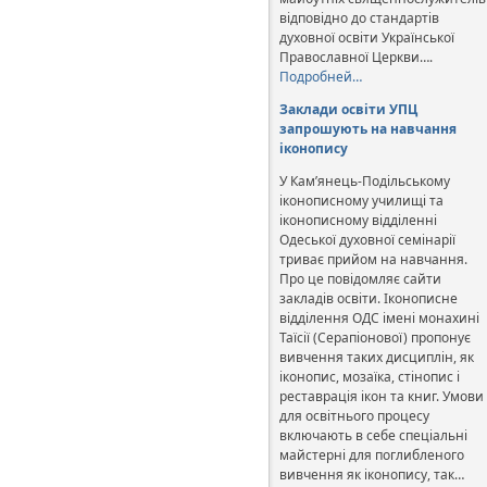
відповідно до стандартів
духовної освіти Української
Православної Церкви….
Подробней…
Заклади освіти УПЦ
запрошують на навчання
іконопису
У Кам’янець-Подільському
іконописному училищі та
іконописному відділенні
Одеської духовної семінарії
триває прийом на навчання.
Про це повідомляє сайти
закладів освіти. Іконописне
відділення ОДС імені монахині
Таїсії (Серапіонової) пропонує
вивчення таких дисциплін, як
іконопис, мозаїка, стінопис і
реставрація ікон та книг. Умови
для освітнього процесу
включають в себе спеціальні
майстерні для поглибленого
вивчення як іконопису, так…