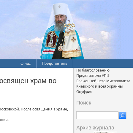
О нас
Предстоятель
По благословению
Предстоятеля УПЦ
освящен храм во
Блаженнейшего Митрополита
Киевского и всея Украины
Онуфрия
Поиск
осковской. После освящения в храме,
иния.
Архив журнала