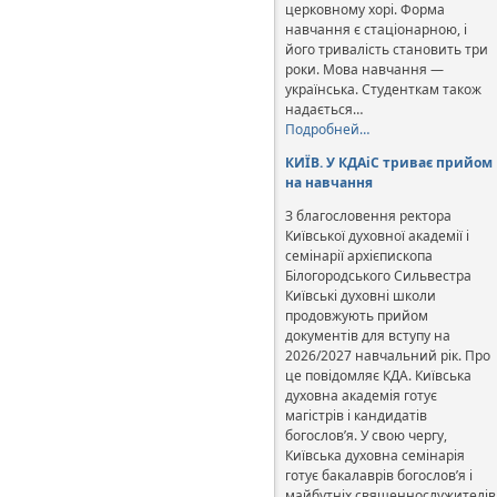
церковному хорі. Форма
навчання є стаціонарною, і
його тривалість становить три
роки. Мова навчання —
українська. Студенткам також
надається…
Подробней…
КИЇВ. У КДАіС триває прийом
на навчання
З благословення ректора
Київської духовної академії і
семінарії архієпископа
Білогородського Сильвестра
Київські духовні школи
продовжують прийом
документів для вступу на
2026/2027 навчальний рік. Про
це повідомляє КДА. Київська
духовна академія готує
магістрів і кандидатів
богослов’я. У свою чергу,
Київська духовна семінарія
готує бакалаврів богослов’я і
майбутніх священнослужителів