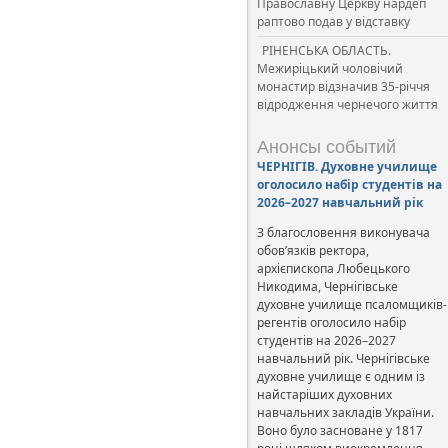
Православну Церкву нардеп
раптово подав у відставку
РІНЕНСЬКА ОБЛАСТЬ.
Межиріцький чоловічий
монастир відзначив 35-річчя
відродження чернечого життя
Анонсы событий
ЧЕРНІГІВ. Духовне училище
оголосило набір студентів на
2026–2027 навчальний рік
З благословення виконувача
обов’язків ректора,
архієпископа Любецького
Никодима, Чернігівське
духовне училище псаломщиків-
регентів оголосило набір
студентів на 2026–2027
навчальний рік. Чернігівське
духовне училище є одним із
найстаріших духовних
навчальних закладів України.
Воно було засноване у 1817