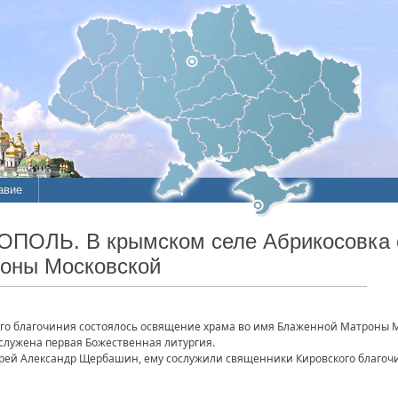
авие
ОПОЛЬ. В крымском селе Абрикосовка 
оны Московской
ого благочиния состоялось освящение храма во имя Блаженной Матроны М
служена первая Божественная литургия.
ерей Александр Щербашин, ему сослужили священники Кировского благоч