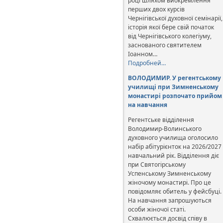
році шляхом виокремлення
перших двох курсів
Чернігівської духовної семінарії,
історія якої бере свій початок
від Чернігівського колегіуму,
заснованого святителем
Іоанном…
Подробней…
ВОЛОДИМИР. У регентському
училищі при Зимненському
монастирі розпочато прийом
на навчання
Регентське відділення
Володимир-Волинського
духовного училища оголосило
набір абітурієнток на 2026/2027
навчальний рік. Відділення діє
при Святогірському
Успенському Зимненському
жіночому монастирі. Про це
повідомляє обитель у фейсбуці.
На навчання запрошуються
особи жіночої статі.
Схвалюється досвід співу в