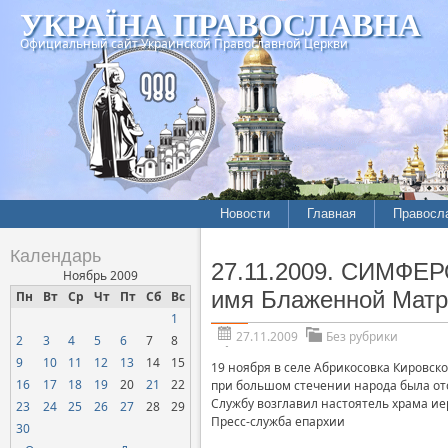
УКРАЇНА ПРАВОСЛАВНА
Официальный сайт Украинской Православной Церкви
Новости
Главная
Правосл
Календарь
27.11.2009. СИМФЕР
Ноябрь 2009
имя Блаженной Матр
Пн
Вт
Ср
Чт
Пт
Сб
Вс
1
27.11.2009
Без рубрики
2
3
4
5
6
7
8
9
10
11
12
13
14
15
19 ноября в селе Абрикосовка Кировск
16
17
18
19
20
21
22
при большом стечении народа была от
Службу возглавил настоятель храма и
23
24
25
26
27
28
29
Пресс-служба епархии
30