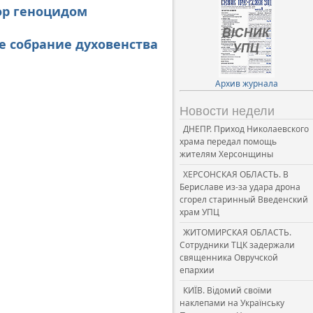
мор геноцидом
е собрание духовенства
Архив журнала
Новости недели
ДНЕПР. Приход Николаевского
храма передал помощь
жителям Херсонщины
ХЕРСОНСКАЯ ОБЛАСТЬ. В
Бериславе из-за удара дрона
сгорел старинный Введенский
храм УПЦ
ЖИТОМИРСКАЯ ОБЛАСТЬ.
Сотрудники ТЦК задержали
священника Овручской
епархии
КИЇВ. Відомий своїми
наклепами на Українську