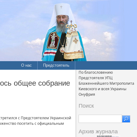
О нас
Предстоятель
По благословению
Предстоятеля УПЦ
лось общее собрание
Блаженнейшего Митрополита
Киевского и всея Украины
Онуфрия
Поиск
встретился с Предстоятелем Украинской
аженство посетить с официальным
Архив журнала