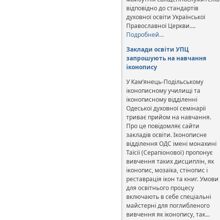
відповідно до стандартів
духовної освіти Української
Православної Церкви….
Подробней…
Заклади освіти УПЦ
запрошують на навчання
іконопису
У Кам’янець-Подільському
іконописному училищі та
іконописному відділенні
Одеської духовної семінарії
триває прийом на навчання.
Про це повідомляє сайти
закладів освіти. Іконописне
відділення ОДС імені монахині
Таїсії (Серапіонової) пропонує
вивчення таких дисциплін, як
іконопис, мозаїка, стінопис і
реставрація ікон та книг. Умови
для освітнього процесу
включають в себе спеціальні
майстерні для поглибленого
вивчення як іконопису, так…