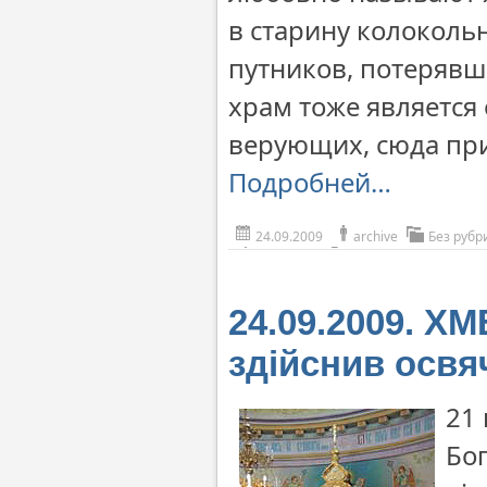
в старину колоколь
путников, потерявш
храм тоже является
верующих, сюда пр
Подробней…
24.09.2009
archive
Без рубр
24.09.2009. 
здійснив освя
21 
Бог