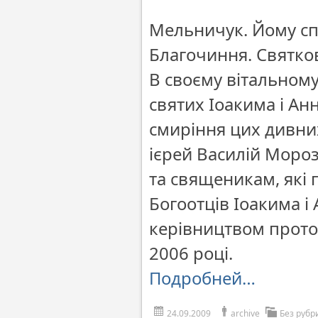
Мельничук. Йому с
Благочиння. Святко
В своєму вітальному
святих Іоакима і Анн
смиріння цих дивних
ієрей Василій Моро
та священикам, які 
Богоотців Іоакима і
керівництвом протоі
2006 році.
Подробней…
24.09.2009
archive
Без рубр