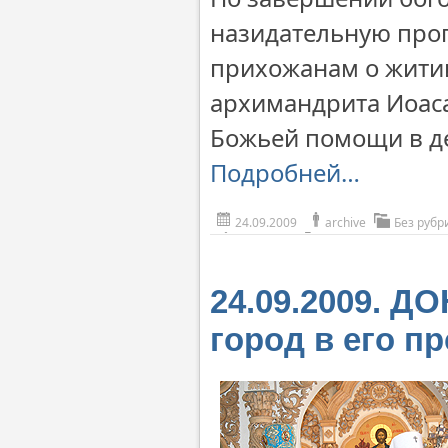
назидательную проп
прихожанам о житии
архимандрита Иоаса
Божьей помощи в де
Подробней…
24.09.2009
archive
Без рубр
24.09.2009. Д
город в его п