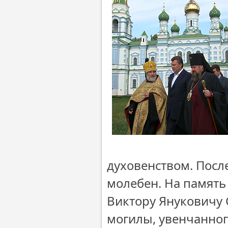
духовенством. Посл
молебен. На память
Виктору Януковичу С
могилы, увенчанног