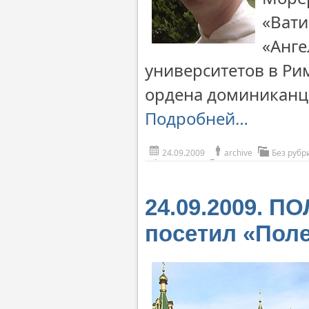
«Вати
«Анге
университетов в Ри
ордена доминиканц
Подробней…
24.09.2009
archive
Без рубр
24.09.2009. П
посетил «Пол