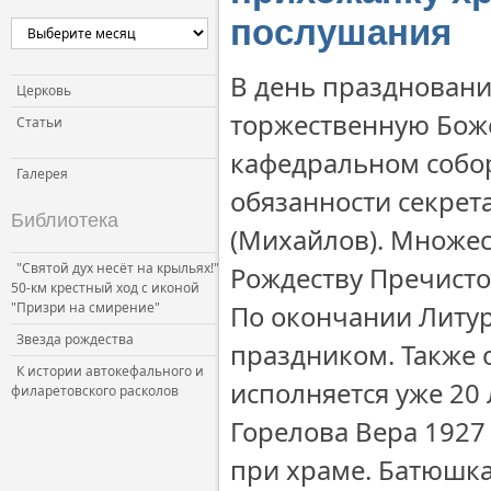
послушания
В день праздновани
Церковь
торжественную Бож
Статьи
кафедральном собо
Галерея
обязанности секрет
Библиотека
(Михайлов). Множе
"Святой дух несёт на крыльях!"
Рождеству Пречисто
50-км крестный ход с иконой
"Призри на смирение"
По окончании Литу
Звезда рождества
праздником. Также о
К истории автокефального и
исполняется уже 20 
филаретовского расколов
Горелова Вера 1927
при храме. Батюшка