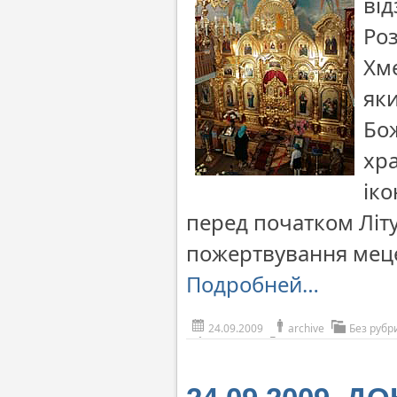
від
Ро
Хме
яки
Бо
хр
іко
перед початком Літу
пожертвування мецен
Подробней…
24.09.2009
archive
Без рубр