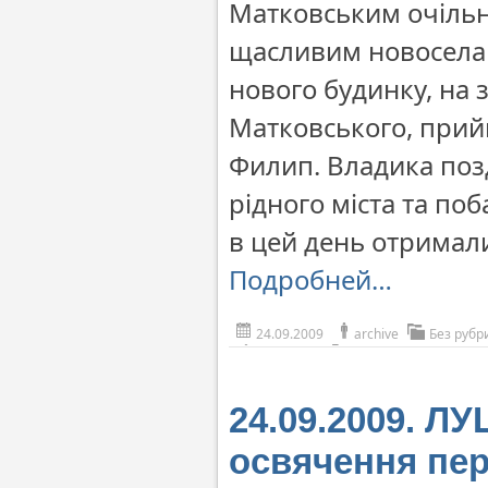
Матковським очільн
щасливим новоселам 
нового будинку, на 
Матковського, прий
Филип. Владика поз
рідного міста та по
в цей день отримали
Подробней…
24.09.2009
archive
Без рубр
24.09.2009. Л
освячення пер