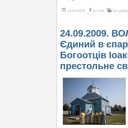
24.09.2009
archive
Без рубр
24.09.2009. 
Єдиний в єпар
Богоотців Іоа
престольне св