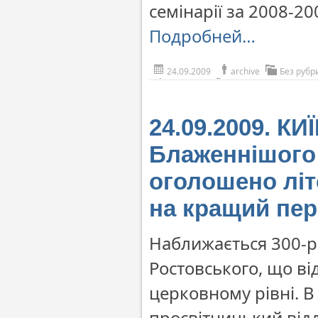
семінарії за 2008-2
Подробней…
24.09.2009
archive
Без рубр
24.09.2009. КИ
Блаженнішого
оголошено літ
на кращий пер
Наближається 300-р
Ростовського, що в
церковному рівні. 
просвітницький від