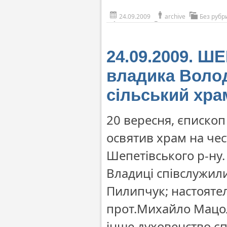
24.09.2009
archive
Без рубр
24.09.2009. Ш
владика Воло
сільський хра
20 вересня, єписко
освятив храм на чес
Шепетівського р-ну.
Владиці співслужили
Пилипчук; настояте
прот.Михайло Мацол
інше духовенство єп