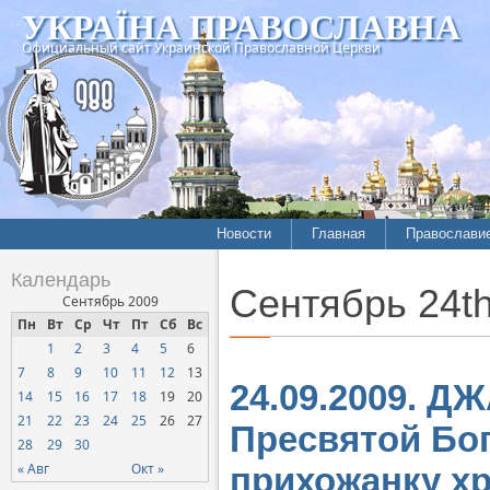
УКРАЇНА ПРАВОСЛАВНА
Официальный сайт Украинской Православной Церкви
Новости
Главная
Православи
Календарь
Сентябрь 24th
Сентябрь 2009
Пн
Вт
Ср
Чт
Пт
Сб
Вс
1
2
3
4
5
6
7
8
9
10
11
12
13
24.09.2009. Д
14
15
16
17
18
19
20
21
22
23
24
25
26
27
Пресвятой Бо
28
29
30
« Авг
Окт »
прихожанку х