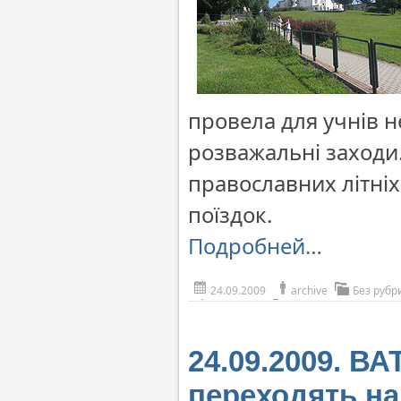
провела для учнів н
розважальні заходи
православних літні
поїздок.
Подробней…
24.09.2009
archive
Без рубр
24.09.2009. В
переходять на