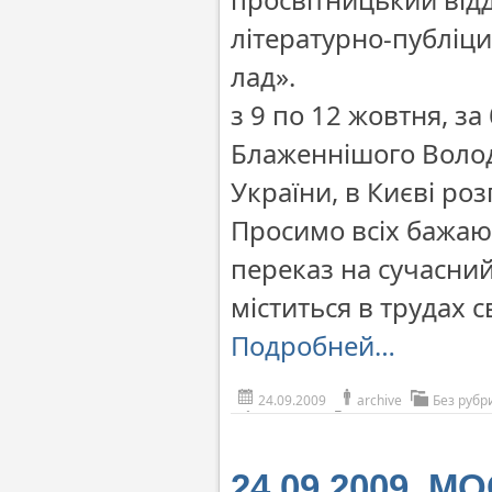
літературно-публіци
лад».
з 9 по 12 жовтня, з
Блаженнішого Волод
України, в Києві ро
Просимо всіх бажаюч
переказ на сучасний
міститься в трудах 
Подробней…
24.09.2009
archive
Без рубр
24.09.2009. М