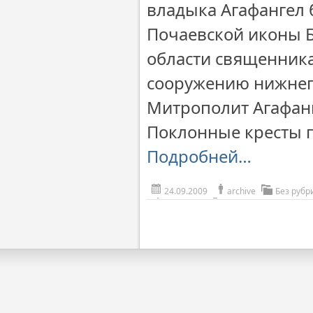
владыка Агафангел 
Почаевской иконы 
области священника
сооружению нижнего
Митрополит Агафанг
Поклонные кресты п
Подробней…
24.09.2009
archive
Без рубр