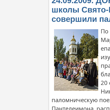
24.09.2009. Д
школы Свято-
совершили па
По
Ма
еп
из
пр
бл
20 
Ни
паломническую поез
Пантелеимона, рас