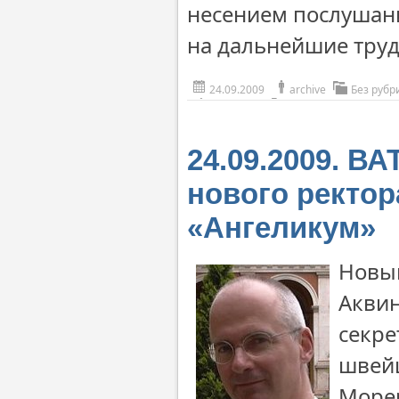
несением послушани
на дальнейшие труд
24.09.2009
archive
Без рубр
24.09.2009. В
нового ректор
«Ангеликум»
Новым
Аквин
секре
швей
Морер