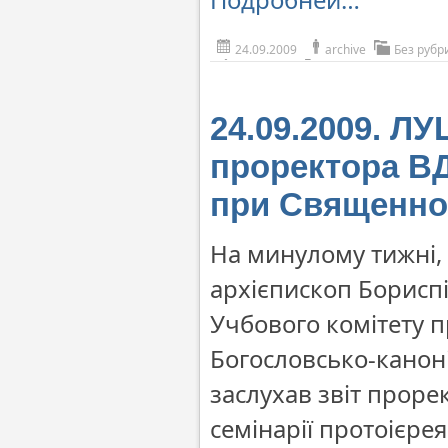
24.09.2009
archive
Без рубр
24.09.2009. ЛУ
проректора ВД
при Священно
На минулому тижні, в
архієпископ Бориспі
Учбового комітету 
Богословсько-канон
заслухав звіт проре
семінарії протоієре