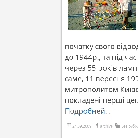
початку свого відр
до 1944р., та під ча
через 55 років ламп
саме, 11 вересня 1
митрополитом Київсь
покладені перші це
Подробней…
24.09.2009
archive
Без рубр