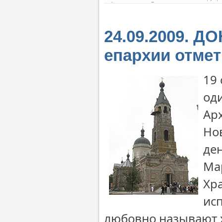
24.09.2009. Д
епархии отме
19
од
Ар
Но
де
Ма
Хр
ис
любовно называют х