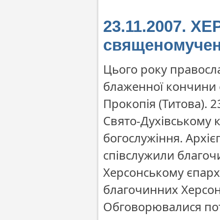
23.11.2007. Х
священомучен
Цього року правосл
блаженної кончини 
Прокопія (Титова). 
Свято-Духівському 
богослужіння. Архіє
співслужили благочи
Херсонському єпарх
благочинних Херсонсь
Обговорювалися пот