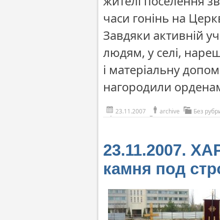
жителі поселення з
часи гонінь на Цер
Завдяки активній уч
людям, у селі, нареш
і матеріальну допом
нагородили орденам
23.11.2007
archive
Без рубр
23.11.2007. Х
камня под стр