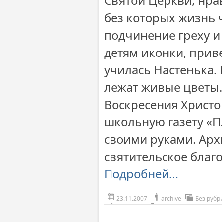
Святой Церкви, нра
без которых жизнь 
подчинение греху и
детям иконки, приве
училась Настенька. 
лежат живые цветы.
Воскресения Христо
школьную газету «П
своими руками. Арх
святительское благ
Подробней…
23.11.2007
archive
Без рубр