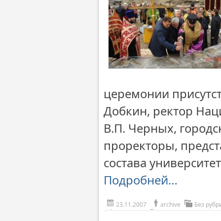
церемонии присутст
Добкин, ректор Нац
В.П. Черных, городс
проректоры, предст
состава университе
Подробней…
23.11.2007
archive
Без рубр