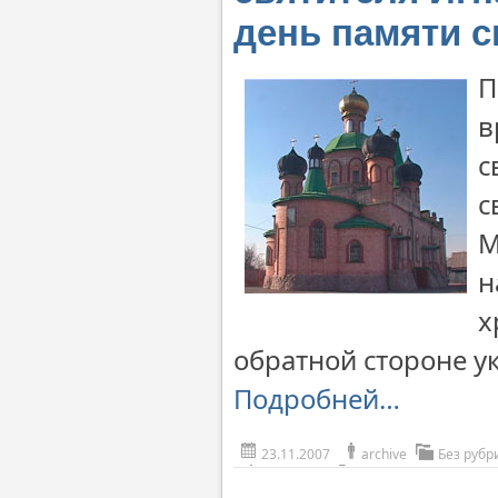
день памяти 
П
в
с
с
М
н
х
обратной стороне у
Подробней…
23.11.2007
archive
Без рубр