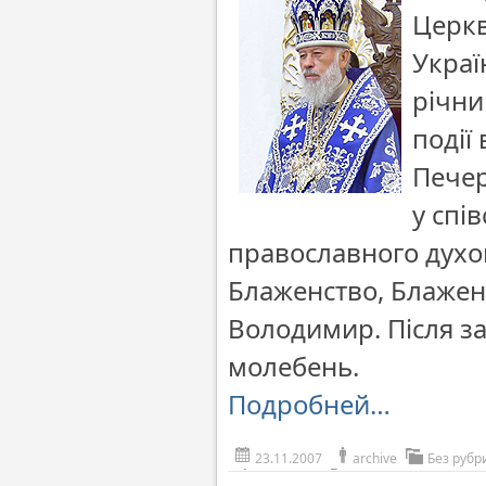
Церкв
Украї
річни
події
Печер
у спі
православного духов
Блаженство, Блаженн
Володимир. Після з
молебень.
Подробней…
23.11.2007
archive
Без рубр