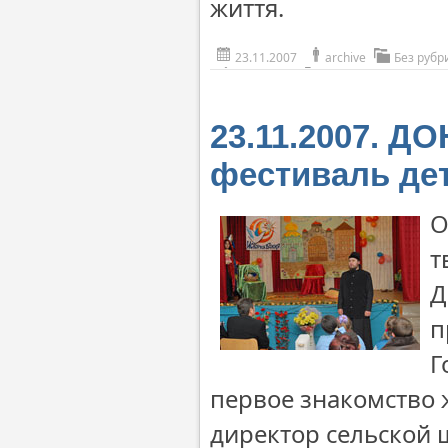
життя.
23.11.2007
archive
Без рубр
23.11.2007. Д
фестиваль дет
О
т
Д
п
Г
первое знакомство 
директор сельской ш