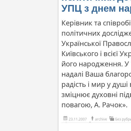
УПЦ з днем н
Керівник та співроб
політичних дослідже
Української Правос
Київського і всієї 
його народження. У в
надалі Ваша благор
радість і мир у душ
зміцнює духовні під
повагою, А. Рачок».
23.11.2007
archive
Без рубр