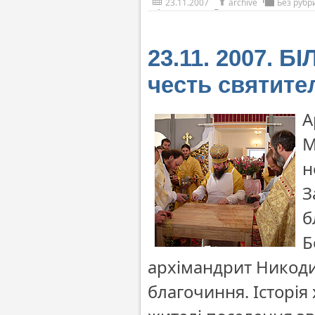
23.11.2007
archive
Без рубр
23.11. 2007. 
честь святите
А
М
н
З
б
Б
архімандрит Никоди
благочиння. Історія 