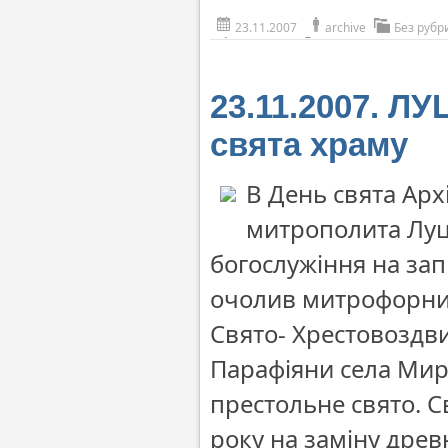
23.11.2007
archive
Без рубр
23.11.2007. Л
свята храму
В День свята Арх
митрополита Луц
богослужіння на за
очолив митрофорни
Свято- Хрестовоздв
Парафіяни села Мир
престольне свято. 
року на заміну древ