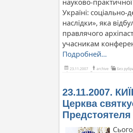
науково-практичної
Україні: соціально-
наслідки», яка відбу
правлячого архіпаст
учасникам конферен
Подробней…
23.11.2007
archive
Без рубр
23.11.2007. КИ
Церква святку
Предстоятеля
Сього