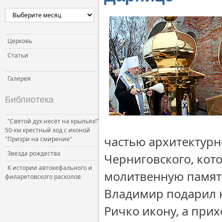
Церковь
Статьи
Галерея
Библиотека
"Святой дух несёт на крыльях!"
50-км крестный ход с иконой
частью архитектурн
"Призри на смирение"
Звезда рождества
Черниговского, кото
К истории автокефального и
молитвенную памят
филаретовского расколов
Владимир подарил 
Ричко икону, а при