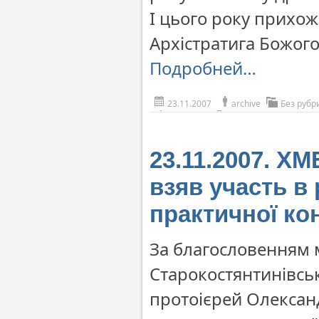
І цього року прихож
Архістратига Божого
Подробней…
23.11.2007
archive
Без рубр
23.11.2007. Х
взяв участь в 
практичної ко
За благословенням 
Старокостянтинівськ
протоієрей Олександ