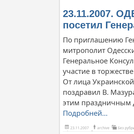
23.11.2007. О
посетил Гене
По приглашению Ген
митрополит Одесски
Генеральное Консул
участие в торжеств
От лица Украинской
поздравил В. Мазура
этим праздничным 
Подробней…
23.11.2007
archive
Без рубр