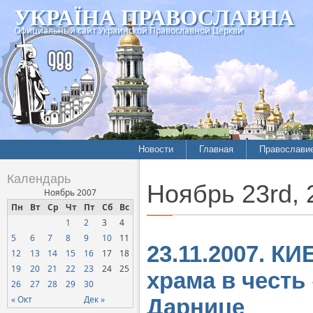
УКРАЇНА ПРАВОСЛАВНА
Официальный сайт Украинской Православной Церкви
Новости
Главная
Православи
Календарь
Ноябрь 23rd, 
Ноябрь 2007
Пн
Вт
Ср
Чт
Пт
Сб
Вс
1
2
3
4
5
6
7
8
9
10
11
23.11.2007. К
12
13
14
15
16
17
18
19
20
21
22
23
24
25
храма в честь
26
27
28
29
30
« Окт
Дек »
Дарнице