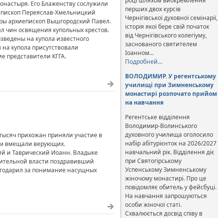
році шляхом виокремлення
онастыря. Его Блаженству сослужили
перших двох курсів
епископ Переяслав-Хмельницкий
Чернігівської духовної семінарії,
ры архиепископ Вышгородский Павел.
історія якої бере свій початок
 чин освящения купольных крестов.
від Чернігівського колегіуму,
зведены на купола известного
заснованого святителем
 на купола присутствовали
Іоанном…
е представители КГГА.
Подробней…
ВОЛОДИМИР. У регентському
училищі при Зимненському
монастирі розпочато прийом
на навчання
Регентське відділення
Володимир-Волинського
духовного училища оголосило
 тысяч прихожан приняли участие в
набір абітурієнток на 2026/2027
дом вмещали верующих.
навчальний рік. Відділення діє
ий и Таврический Иоанн. Владыке
при Святогірському
лнительной власти поздравивший
Успенському Зимненському
лагодарил за понимание насущных
жіночому монастирі. Про це
повідомляє обитель у фейсбуці.
На навчання запрошуються
особи жіночої статі.
Схвалюється досвід співу в