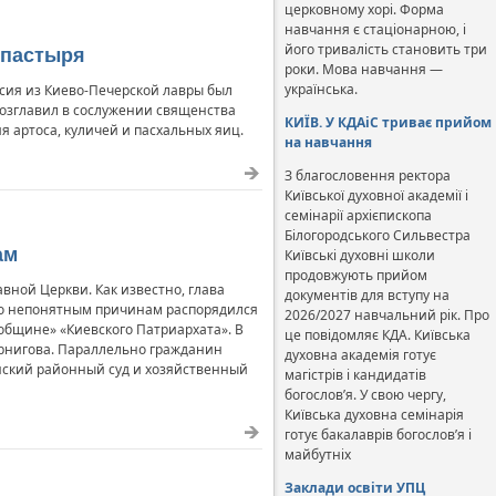
церковному хорі. Форма
навчання є стаціонарною, і
його тривалість становить три
ипастыря
роки. Мова навчання —
українська.
сия из Киево-Печерской лавры был
возглавил в сослужении священства
КИЇВ. У КДАіС триває прийом
 артоса, куличей и пасхальных яиц.
на навчання
З благословення ректора
Київської духовної академії і
семінарії архієпископа
Білогородського Сильвестра
ам
Київські духовні школи
продовжують прийом
вной Церкви. Как известно, глава
документів для вступу на
 по непонятным причинам распорядился
2026/2027 навчальний рік. Про
общине» «Киевского Патриархата». В
це повідомляє КДА. Київська
ернигова. Параллельно гражданин
духовна академія готує
нский районный суд и хозяйственный
магістрів і кандидатів
богослов’я. У свою чергу,
Київська духовна семінарія
готує бакалаврів богослов’я і
майбутніх
Заклади освіти УПЦ