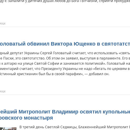
ду є: запалити у дитячих душах любов до Бога і Вітчизни, сприяти пробудж
ики
 Головатый обвинил Виктора Ющенко в святотатс
ный депутат Украины Сергей Головатый считает, что использовать «свят
 Пасхи, это святотатство. Об этом он заявил, выступая в парламенте. Его
ой к алтарю на улице Святой Софии и занимается политикой». Головатый н
аментарий считает, что Президенту Украины не надо «бегать по церквям в
«Истинный христианин был бы в своей парафии», — добавил он.
ики
ннейший Митрополит Владимир освятил купольные
ровского монастыря
В третий день Светлой Седмицы, Блаженнейший Митрополит 