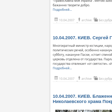
“Православна моя Україна”. Метою захо
бажанню творити добро.
Подробней…
10.04.2007
archive
Без рубр
10.04.2007. КИЕВ. Сергей
Многократный министр юстиции, народ
политических речей, особенно накануне
субботу, накануне Пасхи, «стоит спин
церковь отделена от государства. Парл
государства отвлекает «от святости». 
Подробней…
10.04.2007
archive
Без рубр
10.04.2007. КИЕВ. Блаже
Николаевского храма Пок