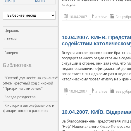
« Мар
Май »
караула.
10.04.2007
archive
Без рубр
Церковь
10.04.2007. КИЕВ. Предс
Статьи
содействии католическом
Галерея
Всеукраинское православное братство
государственного радио страны в сод
ситуации в стране, они заявили, что
Библиотека
недавно заключил официальный договор
возрастает с пяти до семи раз в неде
"Святой дух несёт на крыльях!"
католическому прозелитизму на Украин
50-км крестный ход с иконой
"Призри на смирение"
10.04.2007
archive
Без рубр
Звезда рождества
К истории автокефального и
филаретовского расколов
10.04.2007. КИЇВ. Відкрив
За благословенням Предстоятеля УПЦ Бла
“Неф” Національного Києво-Печерського