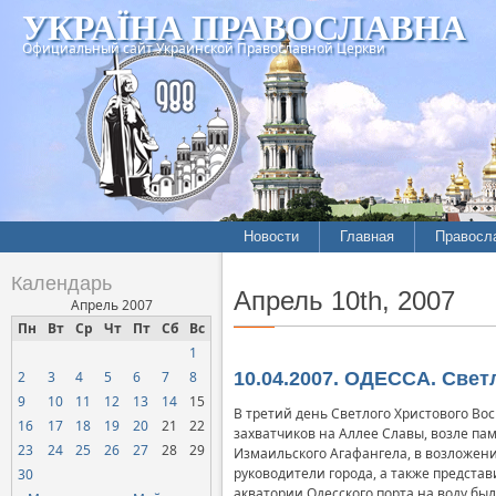
УКРАЇНА ПРАВОСЛАВНА
Официальный сайт Украинской Православной Церкви
Новости
Главная
Правосл
Календарь
Апрель 10th, 2007
Апрель 2007
Пн
Вт
Ср
Чт
Пт
Сб
Вс
1
2
3
4
5
6
7
8
10.04.2007. ОДЕССА. Све
9
10
11
12
13
14
15
В третий день Светлого Христового Во
16
17
18
19
20
21
22
захватчиков на Аллее Славы, возле па
23
24
25
26
27
28
29
Измаильского Агафангела, в возложен
руководители города, а также предста
30
акватории Одесского порта на воду 