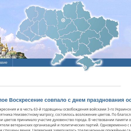
авие
тлое Воскресение совпало с днем празднования 
скресения и в честь 63-й годовщины освобождения войсками 3-го Украинск
мятника Неизвестному матросу, состоялось возложение цветов. По благос
ии цветов принимало участие духовенство города. В чествовании памяти
вители ветеранских организаций и политических партий. Одновременно с
были спущены венки. Церемония завершилась традиционным оружейным с