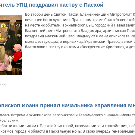
оятель УПЦ поздравил паству с Пасхой
Во второй день Святой Пасхи, Блаженнейший Митрополит К
вечернее богослужение в Трапезном храме Свято-Успенской
наместник обители, архиепископ Вышгородский Павел зачи
Блаженнейшего Митрополита Владимира, архиепископ Пе
поздравил Блаженнейшего Владыку от имени епископата, 
монашествующих, и верных чад Украинской Православной 
благословил паству иконками «Воскресение Христово», а де
ики
иепископ Иоанн принял начальника Управления М
ялась встреча Архиепископа Херсонского и Таврического с начальником 
Ясельским.
работников милиции с Пасхою Христовой, пожелал мира и спокойствия, п
храмов города и области в Пасхальную ночь. В свою очередь генерал-май