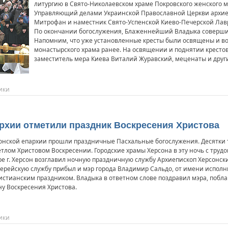
литургию в Свято-Николаевском храме Покровского женского м
Управляющий делами Украинской Православной Церкви архи
Митрофан и наместник Свято-Успенской Киево-Печерской Лав
По окончании богослужения, Блаженнейший Владыка совершил
Напомним, что уже установленные кресты были освящены и во
монастырского храма ранее. На освящении и поднятии крестов
заместитель мера Киева Виталий Журавский, меценаты и други
ики
архии отметили праздник Воскресения Христова
рсонской епархии прошли праздничные Пасхальные богослужения. Десятки
тлом Христовом Воскресении. Городские храмы Херсона в эту ночь с тру
е г. Херсон возглавил ночную праздничную службу Архиепископ Херсонск
хиерейскую службу прибыл и мэр города Владимир Сальдо, от имени испо
ристианским праздником. Владыка в ответном слове поздравил мэра, поб
ну Воскресения Христова.
ики