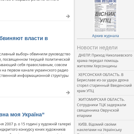
Архив журнала
обвиняют власти в
Новости недели
ославный выбор» обвинили руководство
ДНЕПР. Приход Николаевского
ии, посвященном текущей политической
храма передал помощь
азывающий себя православным, совсем
жителям Херсонщины
ч на первом канале украинского радио
ХЕРСОНСКАЯ ОБЛАСТЬ. В
дарственной информационной структуры
Бериславе из-за удара дрона
сгорел старинный Введенский
храм УПЦ
ЖИТОМИРСКАЯ ОБЛАСТЬ.
Сотрудники ТЦК задержали
священника Овручской
вна моя Україна”
епархии
 2007 р. о 15 годині у художній галереї
КИЇВ. Відомий своїми
Видкритого конкурсу юних художників
наклепами на Українську