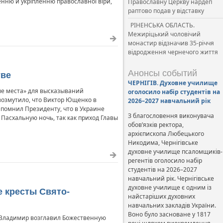
енню й укріпленню православної віри,
Православну Церкву нардеп
раптово подав у відставку
РІНЕНСЬКА ОБЛАСТЬ.
Межиріцький чоловічий
монастир відзначив 35-річчя
відродження чернечого життя
Анонсы событий
тве
ЧЕРНІГІВ. Духовне училище
ые места» для высказываний
оголосило набір студентів на
 возмутило, что Виктор Ющенко в
2026–2027 навчальний рік
апомнил Президенту, что в Украине
З благословення виконувача
 Пасхальную ночь, так как приход Главы
обов’язків ректора,
архієпископа Любецького
Никодима, Чернігівське
духовне училище псаломщиків-
регентів оголосило набір
студентів на 2026–2027
навчальний рік. Чернігівське
духовне училище є одним із
 кресты Свято-
найстаріших духовних
навчальних закладів України.
Воно було засноване у 1817
Владимир возглавил Божественную