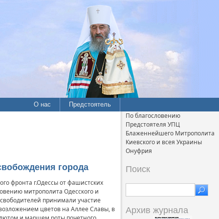
О нас
Предстоятель
По благословению
Предстоятеля УПЦ
Блаженнейшего Митрополита
Киевского и всея Украины
Онуфрия
освобождения города
Поиск
ого фронта г.Одессы от фашистских
ловению митрополита Одесского и
 освободителей принимали участие
 возложением цветов на Аллее Славы, в
Архив журнала
алютом и маршем роты почетного