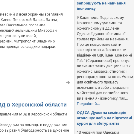
запрошують на навчання
іконопису
иевский и всея Украины возглавил
У Кам’янець-Подільському
 Киево-Печерской Лавры. Затем,
іконописному училищі та
тал Пасхальное послание
іконописному відділенні
реяслав-Хмельницкий Митрофан
Одеської духовної семінарії
священнослужителей,
триває прийом на навчання.
Церкви. Митрополит Владимир
Про це повідомляє сайти
тям преподнес сладкие подарки.
закладів освіти. Іконописне
відділення ОДС імені монахині
Таїсії (Серапіонової) пропонує
вивчення таких дисциплін, як
іконопис, мозаїка, стінопис і
реставрація ікон та книг. Умови
для освітнього процесу
включають в себе спеціальні
майстерні для поглибленого
вивчення як іконопису, так…
Подробней…
ВД в Херсонской области
ОДЕСА. Духовна семінарія
Управления МВД в Херсонской области
оголошує набір на підготовчі
курси для абітурієнтів
облагодарил за помощь в поддержании
ор выразил благодарность за духовное
13 червня при Одеській