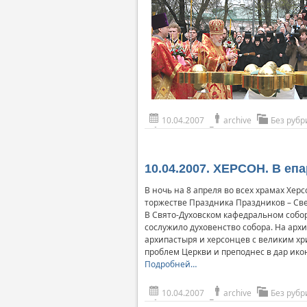
10.04.2007
archive
Без рубр
10.04.2007. ХЕРСОН. В еп
В ночь на 8 апреля во всех храмах Хе
торжестве Праздника Праздников – Све
В Свято-Духовском кафедральном собор
сослужило духовенство собора. На ар
архипастыря и херсонцев с великим х
проблем Церкви и преподнес в дар ико
Подробней…
10.04.2007
archive
Без рубр