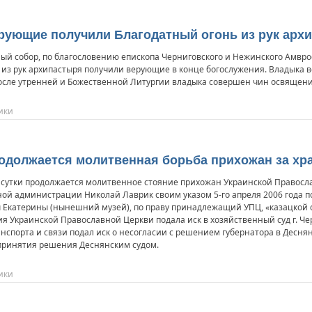
ерующие получили Благодатный огонь из рук арх
ый собор, по благословению епископа Черниговского и Нежинского Амвро
 из рук архипастыря получили верующие в конце богослужения. Владыка 
осле утренней и Божественной Литургии владыка совершен чин освящения
ики
родолжается молитвенная борьба прихожан за хр
-е сутки продолжается молитвенное стояние прихожан Украинской Правосла
ной администрации Николай Лаврик своим указом 5-го апреля 2006 года
 Екатерины (нынешний музей), по праву принадлежащий УПЦ, «казацкой 
ия Украинской Православной Церкви подала иск в хозяйственный суд г. Ч
спорта и связи подал иск о несогласии с решением губернатора в Десня
 принятия решения Деснянским судом.
ики