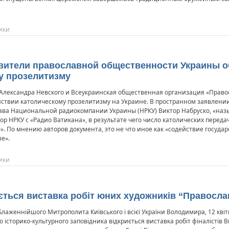
ики
тавители православной общественности Украины 
у прозелитизму
 Александра Невского и Всеукраинская общественная организация «Прав
ействии католическому прозелитизму на Украине. В пространном заявлен
 глава Национальной радиокомпании Украины (НРКУ) Виктор Набруско, «н
 НРКУ с «Радио Ватикана», в результате чего число католических переда
лю». По мнению авторов документа, это не что иное как «содействие госу
е».
ики
ається виставка робіт юних художників “Правосла
женнійшого Митрополита Київського і всієї України Володимира, 12 квітня
 історико-культурного заповідника відкриється виставка робіт фіналістів 