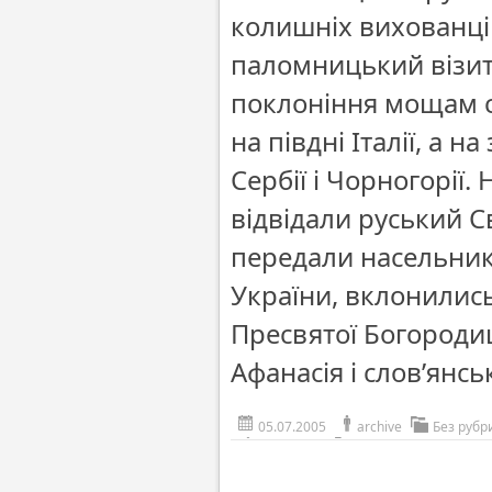
колишніх вихованців
паломницький візит
поклоніння мощам св
на півдні Італії, а 
Сербії і Чорногорії.
відвідали руський 
передали насельник
України, вклонилис
Пресвятої Богородиц
Афанасія і слов’янс
05.07.2005
archive
Без рубр