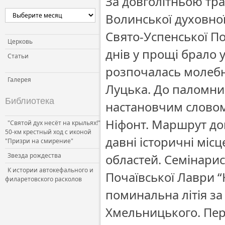
За довголітньою тра
Волинської духовної
Свято-Успенської По
Церковь
днів у прощі брало 
Статьи
розпочалась молебн
Галерея
Луцька. До паломник
Библиотека
настановчим словом
Ніфонт. Маршрут до
"Святой дух несёт на крыльях!"
50-км крестный ход с иконой
давні історичні місц
"Призри на смирение"
Звезда рождества
областей. Семінарис
К истории автокефального и
Почаївської Лаври “
филаретовского расколов
поминальна літія з
Хмельницького. Пер