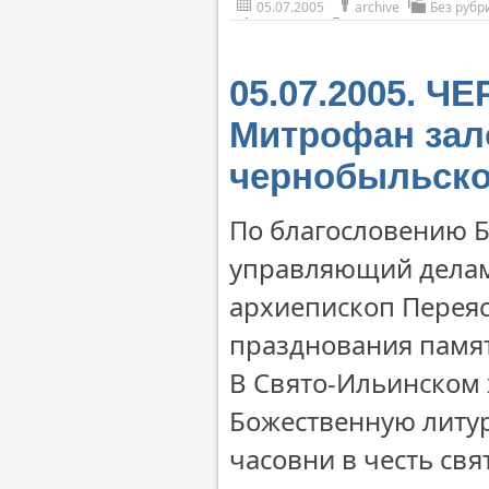
05.07.2005
archive
Без рубр
05.07.2005. 
Митрофан зал
чернобыльско
По благословению 
управляющий делам
архиепископ Перея
празднования памят
В Свято-Ильинском
Божественную литур
часовни в честь свя