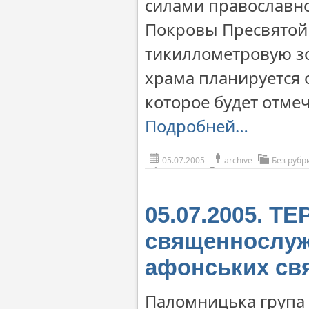
силами православно
Покровы Пресвятой 
тикиллометровую зо
храма планируется 
которое будет отмеч
Подробней…
05.07.2005
archive
Без рубр
05.07.2005. Т
священнослуж
афонських св
Паломницька група к