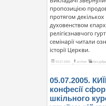
Викладачі звернулис
пропозицією продов
протягом декількох 
духовенством єпархі
релігієзнавчого гур
семінарії читали оз
історії Церкви.
05.07.2005
archive
Без рубр
05.07.2005. КИ
конфесії сфор
шкільного кур