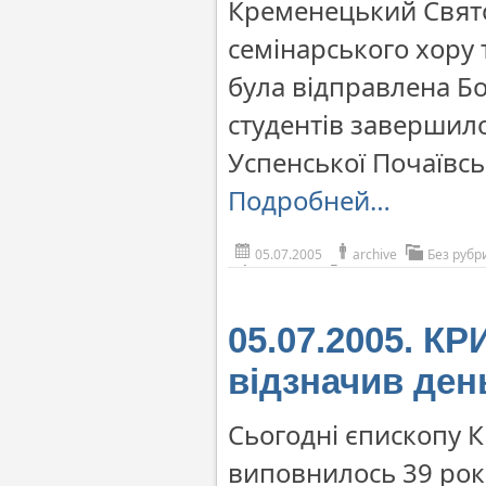
Кременецький Свято
семінарського хору 
була відправлена Б
студентів завершило
Успенської Почаївсь
Подробней…
05.07.2005
archive
Без рубр
05.07.2005. К
відзначив де
Сьогодні єпископу 
виповнилось 39 рокі