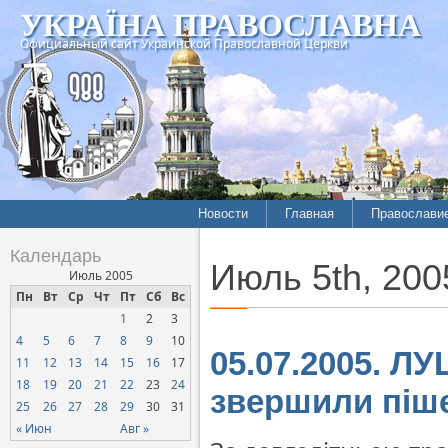
УКРАЇНА ПРАВОСЛАВНА
Официальный сайт Украинской Православной Церкви
Новости
Главная
Православи
Календарь
Июль 5th, 200
Июль 2005
Пн
Вт
Ср
Чт
Пт
Сб
Вс
1
2
3
4
5
6
7
8
9
10
05.07.2005. ЛУ
11
12
13
14
15
16
17
18
19
20
21
22
23
24
звершили піш
25
26
27
28
29
30
31
« Июн
Авг »