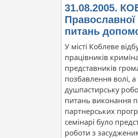
31.08.2005. К
Православної 
питань допом
У місті Коблеве від
працівників кримін
представників грома
позбавлення волі, а
душпастирську робо
питань виконання п
партнерських прогр
семінарі було предс
роботи з засуджени