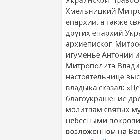
Хмельницкий Митроф
епархии, а также с
других епархий Ук
архиепископ Митроф
игуменье Антонии и
Митрополита Влади
настоятельнице выс
владыка сказал: «Ц
благоукрашение дре
молитвам святых му
небесными покровит
возложенном на Ва