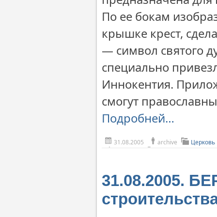
По ее бокам изобра
крышке крест, сдела
— символ святого ду
специально привез
Иннокентия. Прило
смогут православные
Подробней…
31.08.2005
archive
Церковь
31.08.2005. Б
строительств