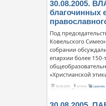
30.08.2005. 
благочинных 
православног
Под председательс
Ковельского Симео
собрании обсуждали
епархии более 150-т
общеобразовательн
«Христианской этик
30.08.2005
archive
Церковь
30.08.2005. П