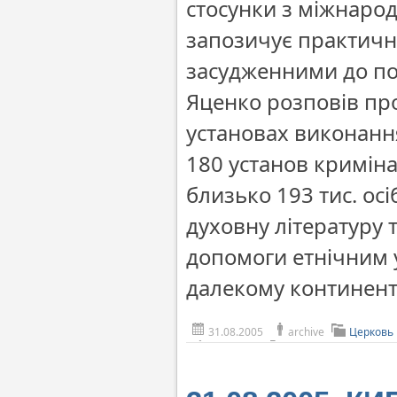
стосунки з міжнаро
запозичує практичн
засудженними до по
Яценко розповів пр
установах виконання
180 установ криміна
близько 193 тис. ос
духовну літературу
допомоги етнічним 
далекому континенті
31.08.2005
archive
Церковь