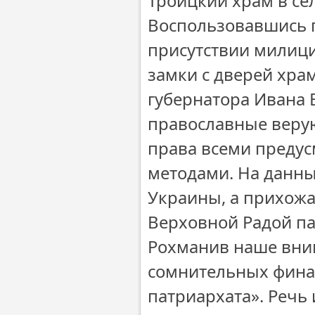
Троицкий храм в се
Воспользовавшись п
присутствии милици
замки с дверей хра
губернатора Ивана 
православные веру
права всеми преду
методами. На данн
Украины, а прихожа
Верховной Радой па
Рохманив наше вни
сомнительных финан
патриархата». Речь