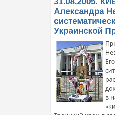
31.08.2005. К
Александра Н
систематичес
Украинской П
Пр
Не
Ег
си
ра
док
в н
«ки