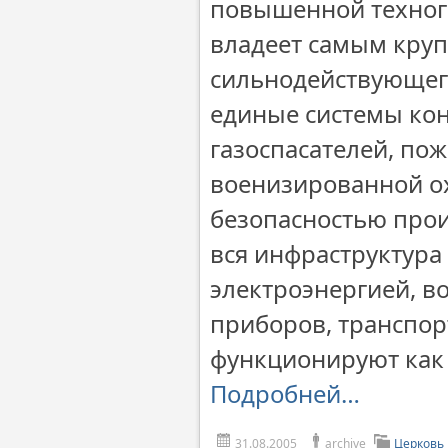
повышенной техноге
владеет самым круп
сильнодействующег
единые системы ко
газоспасателей, по
военизированной ох
безопасностью про
вся инфраструктура
электроэнергией, в
приборов, транспор
функционируют как 
Подробней…
31.08.2005
archive
Церковь 