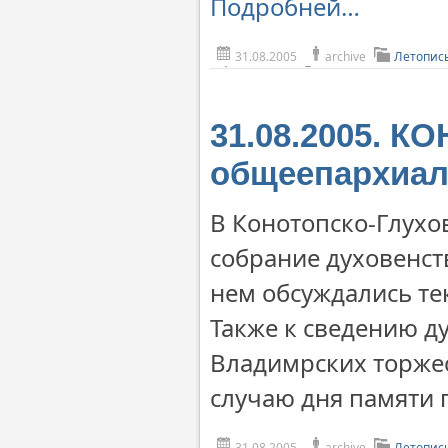
Подробней…
31.08.2005
archive
Летопис
31.08.2005. К
общеепархиал
В Конотопско-Глухо
собрание духовенст
нем обсуждались те
Также к сведению д
Владимрских торжес
случаю дня памяти 
31.08.2005
archive
Летопис