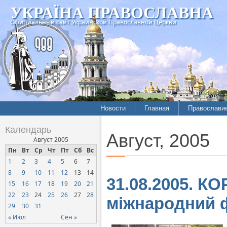
УКРАЇНА ПРАВОСЛАВНА
Официальный сайт Украинской Православной Церкви
Новости
Главная
Православи
Летопись епархий
Богословие
Календарь
Август, 2005
Межконфессиональные
История
Август 2005
отношения
Пн
Вт
Ср
Чт
Пт
Сб
Вс
Митрополит
1
2
3
4
5
6
7
Нарушения прав
Хроники
верующих
8
9
10
11
12
13
14
31.08.2005. К
15
16
17
18
19
20
21
Официальная хроника
22
23
24
25
26
27
28
міжнародний 
Расколы, ереси, секты
29
30
31
СОЦИАЛЬНОЕ
« Июл
Сен »
СЛУЖЕНИЕ