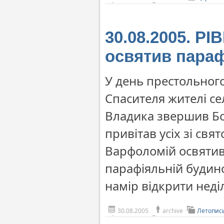
30.08.2005. Р
освятив пара
У день престольног
Спасителя жителі се
Владика звершив Бо
привітав усіх зі св
Варфоломій освятив
парафіяльній будино
намір відкрити неді
30.08.2005
archive
Летопис