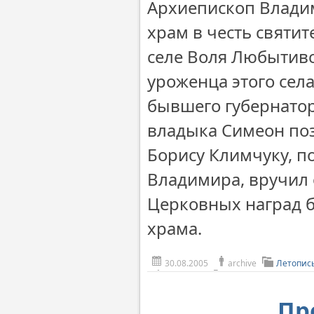
Архиепископ Влади
храм в честь святи
селе Воля Любытивс
уроженца этого сел
бывшего губернатор
владыка Симеон по
Борису Климчуку, 
Владимира, вручил 
Церковных наград б
храма.
30.08.2005
archive
Летопис
Пр