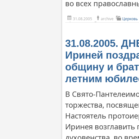
во всех православн
31.08.2005
archive
Церковь
31.08.2005. 
Ириней поздр
общину и брат
летним юбиле
В Свято-Пантелеим
торжества, посвяще
Настоятель протои
Иринея возглавить 
духовенства, во в