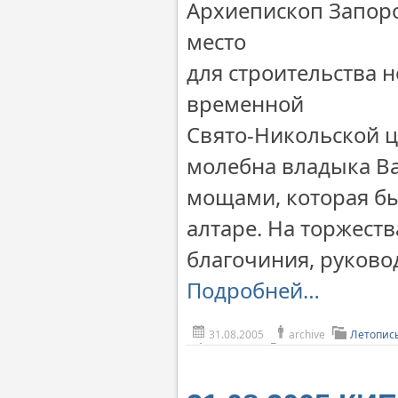
Архиепископ Запор
место
для строительства н
временной
Свято-Никольской ц
молебна владыка Ва
мощами, которая бы
алтаре. На торжест
благочиния, руково
Подробней…
31.08.2005
archive
Летопис