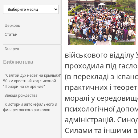
Церковь и власть
Церковь и общество
Церковь и СМИ
Церковь
Статьи
Галерея
військового відділу
Библиотека
проходила під гасло
(в перекладі з іспан
"Святой дух несёт на крыльях!"
50-км крестный ход с иконой
практичних і теоре
"Призри на смирение"
Звезда рождества
моралі у середовищ
К истории автокефального и
психологічної допо
филаретовского расколов
адміністрацій. Сино
Силами та іншими в