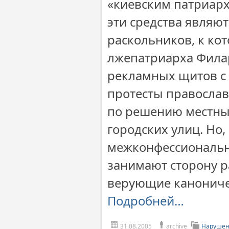
«киевским патриарх
эти средства являю
раскольников, к ко
лжепатриарха Филар
рекламных щитов с
протесты православ
по решению местных
городских улиц. Но
межконфессиональн
занимают сторону р
верующие канониче
Подробней…
31.08.2005
archive
Нарушен