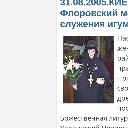
31.08.2005.КИ
Флоровский м
служения игу
На
же
ра
пр
– 
св
др
пос
Божественная литу
Украинской Правос