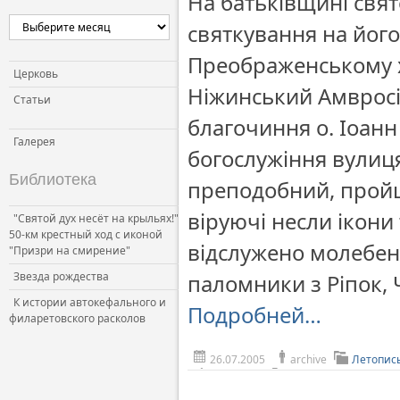
На батьківщині свят
Церковь и власть
святкування на його
Церковь и общество
Преображенському х
Церковь и СМИ
Церковь
Ніжинський Амвросі
Статьи
благочиння о. Іоанн
Галерея
богослужіння вулиця
Библиотека
преподобний, пройш
віруючі несли ікони 
"Святой дух несёт на крыльях!"
50-км крестный ход с иконой
відслужено молебень
"Призри на смирение"
Звезда рождества
паломники з Ріпок, 
К истории автокефального и
Подробней…
филаретовского расколов
26.07.2005
archive
Летопис