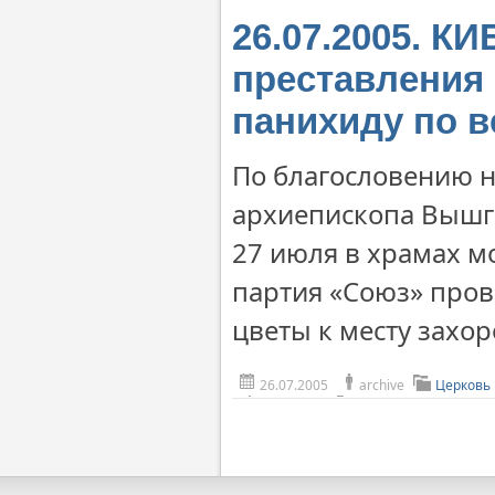
26.07.2005. К
преставления 
панихиду по в
По благословению 
архиепископа Вышго
27 июля в храмах м
партия «Союз» пров
цветы к месту захо
26.07.2005
archive
Церковь