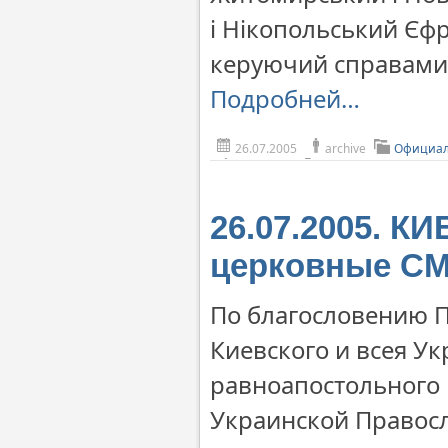
і Нікопольський Єф
керуючий справами
Подробней…
26.07.2005
archive
Официал
26.07.2005. К
церковные С
По благословению 
Киевского и всея У
равноапостольного
Украинской Правос