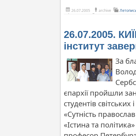
26.07.2005
archive
Летопис
26.07.2005. КИ
інститут заве
За бл
Волод
Сербс
єпархії пройшли зан
студентів світських 
«Сутність православн
«Істина та політика
професор Петербурз