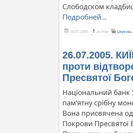
Слободском кладби
Подробней…
26.07.2005
archive
Церковь
26.07.2005. К
проти відтвор
Пресвятої Бог
Національний банк У
пам’ятну срібну моне
Вона присвячена од
Покрови Пресвятої Б