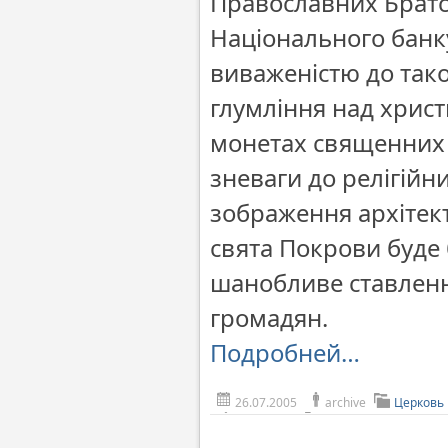
Православних Братс
Національного банку
виваженістю до тако
глумління над хрис
монетах священних о
зневаги до релігійн
зображення архітект
свята Покрови буде
шанобливе ставленн
громадян.
Подробней…
26.07.2005
archive
Церковь