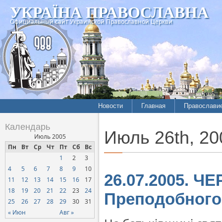
УКРАЇНА ПРАВОСЛАВНА
Официальный сайт Украинской Православной Церкви
Новости
Главная
Православи
Летопись епархий
Богословие
Календарь
Июль 26th, 20
Межконфессиональные
История
Июль 2005
отношения
Пн
Вт
Ср
Чт
Пт
Сб
Вс
Митрополит
1
2
3
Нарушения прав
Хроники
верующих
4
5
6
7
8
9
10
26.07.2005. Ч
11
12
13
14
15
16
17
Официальная хроника
18
19
20
21
22
23
24
Преподобного
Расколы, ереси, секты
25
26
27
28
29
30
31
СОЦИАЛЬНОЕ
« Июн
Авг »
СЛУЖЕНИЕ