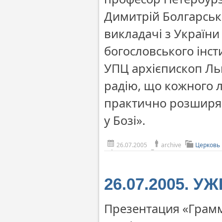
Димитрій Болгарськи
викладачі з Україн
богословського інсти
УПЦ архієпископ Льв
радію, що кожного л
практично розширяют
у Бозі».
26.07.2005
archive
Церковь
26.07.2005. У
Презентация «Грамм