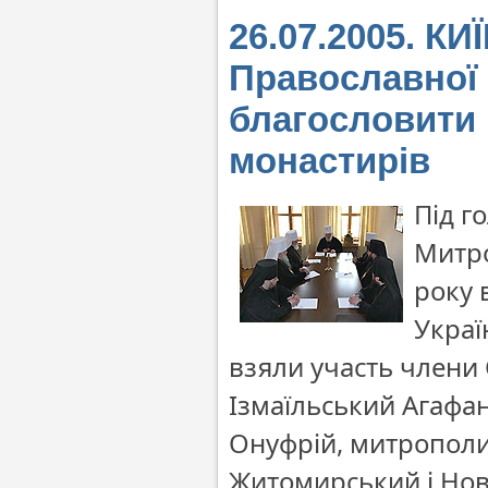
26.07.2005. К
Православної
благословити 
монастирів
Під г
Митро
року 
Украї
взяли участь члени
Ізмаїльський Агафа
Онуфрій, митрополи
Житомирський і Нов