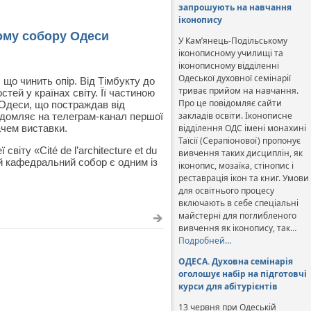
запрошують на навчання
іконопису
ому собору Одеси
У Кам’янець-Подільському
іконописному училищі та
іконописному відділенні
Одеської духовної семінарії
 що чинить опір. Від Тімбукту до
триває прийом на навчання.
тей у країнах світу. Її частиною
Про це повідомляє сайти
Одеси, що постраждав від
закладів освіти. Іконописне
відомляє на телеграм-канал першої
ачем виставки.
відділення ОДС імені монахині
Таїсії (Серапіонової) пропонує
іту «Cité de l’architecture et du
вивчення таких дисциплін, як
ий кафедральний собор є одним із
іконопис, мозаїка, стінопис і
реставрація ікон та книг. Умови
для освітнього процесу
включають в себе спеціальні
майстерні для поглибленого
вивчення як іконопису, так…
Подробней…
ОДЕСА. Духовна семінарія
оголошує набір на підготовчі
курси для абітурієнтів
13 червня при Одеській