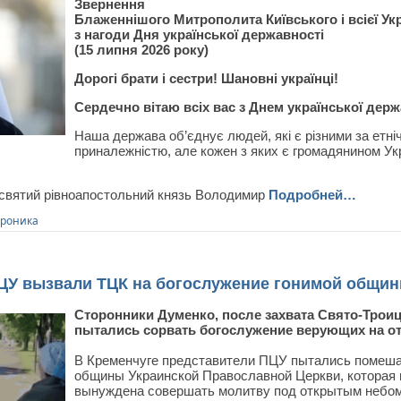
Звернення
Блаженнішого Митрополита Київського і всієї Ук
з нагоди Дня української державності
(15 липня 2026 року)
Дорогі брати і сестри! Шановні українці!
Сердечно вітаю всіх вас з Днем української держ
Наша держава об’єднує людей, які є різними за етні
приналежністю, але кожен з яких є громадянином Укра
 святий рівноапостольний князь Володимир
Подробней…
роника
ЦУ вызвали ТЦК на богослужение гонимой общи
Сторонники Думенко, после захвата Свято-Троиц
пытались сорвать богослужение верующих на о
В Кременчуге представители ПЦУ пытались помеша
общины Украинской Православной Церкви, которая 
вынуждена совершать молитву под открытым небом