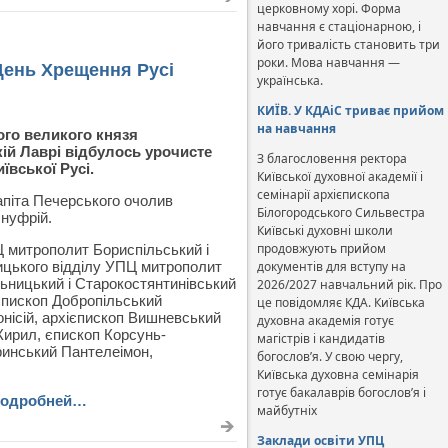
церковному хорі. Форма
навчання є стаціонарною, і
його тривалість становить три
роки. Мова навчання —
День Хрещення Русі
українська.
КИЇВ. У КДАіС триває прийом
на навчання
ого великого князя
ій Лаврі відбулось урочисте
З благословення ректора
ївської Русі.
Київської духовної академії і
семінарії архієпископа
гапіта Печерського очолив
Білогородського Сильвестра
Онуфрій.
Київські духовні школи
продовжують прийом
митрополит Бориспільський і
ицького відділу УПЦ митрополит
документів для вступу на
ьницький і Старокостянтинівський
2026/2027 навчальний рік. Про
ієпископ Добропільський
це повідомляє КДА. Київська
нісій, архієпископ Вишневський
духовна академія готує
Кирил, єпископ Корсунь-
магістрів і кандидатів
ринський Пантелеімон,
богослов’я. У свою чергу,
Київська духовна семінарія
готує бакалаврів богослов’я і
одробней…
майбутніх
Заклади освіти УПЦ