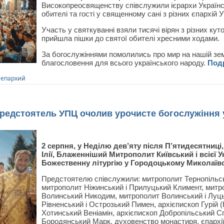
Високопреосвященству співслужили ієрархи Українс
обителі та гості у священному сані з різних єпархій 
Участь у святкуванні взяли тисячі вірян з різних кут
прийшла пішки до святої обителі хресними ходами.
За богослужіннями помолились про мир на нашій зем
благословення для всього українського народу.
Под
 епархий
дстоятель УПЦ очолив урочисте богослужіння 
2 серпня, у Неділю дев’яту після П’ятидесятниці
Ілії, Блаженніший Митрополит Київський і всієї
Божественну літургію у Городоцькому Миколаїв
Предстоятелю співслужили: митрополит Тернопільсь
митрополит Ніжинський і Прилуцький Климент, митр
Волинський Никодим, митрополит Волинський і Луц
Рівненський і Острозький Пимен, архієпископ Гурій 
Хотинський Веніамін, архієпископ Добропільський С
Бородянський Марк, духовенство монастиря, єпархії т