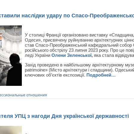
ставили наслідки удару по Спасо-Преображенськ
У столиці Франції організовано виставку «Спадщина,
Одеси», присвячену руйнуванню архітектурних ціннос
став Спасо-Преображенський кафедральний собор 
російського обстрілу 23 липня 2023 року. Про це по
леді України
Олени Зеленської
,
яка стала відвідув
Захід проведено в найбільшому архітектурному музеї св
patrimoine» (Місто архітектури і спадщини). Одеськ
ключових об’єктів експозиції.
Подробней…
ессиональные отношения
теля УПЦ з нагоди Дня української державності