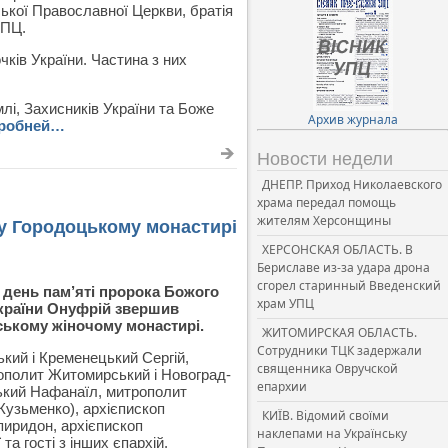
ької Православної Церкви, братія
УПЦ.
очків України. Частина з них
лі, Захисників України та Боже
Архив журнала
робней…
Новости недели
ДНЕПР. Приход Николаевского
храма передал помощь
жителям Херсонщины
у Городоцькому монастирі
ХЕРСОНСКАЯ ОБЛАСТЬ. В
Бериславе из-за удара дрона
сгорел старинный Введенский
, день пам’яті пророка Божого
храм УПЦ
 України Онуфрій звершив
ському жіночому монастирі.
ЖИТОМИРСКАЯ ОБЛАСТЬ.
Сотрудники ТЦК задержали
кий і Кременецький Сергій,
священника Овручской
ополит Житомирський і Новоград-
епархии
ький Нафанаїл, митрополит
(Кузьменко), архієпископ
КИЇВ. Відомий своїми
пиридон, архієпископ
наклепами на Українську
а гості з інших єпархій.