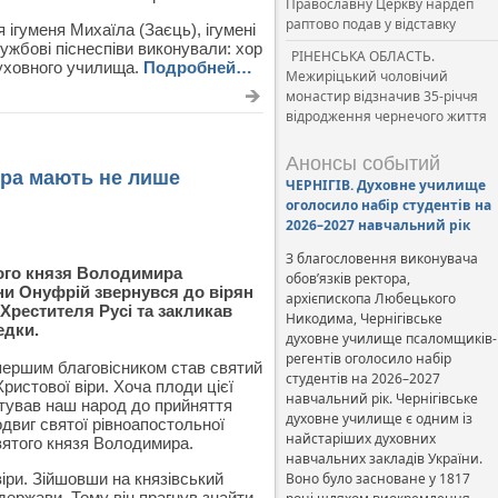
Православну Церкву нардеп
раптово подав у відставку
ігуменя Михаїла (Заєць), ігумені
ужбові піснеспіви виконували: хор
РІНЕНСЬКА ОБЛАСТЬ.
духовного училища.
Подробней…
Межиріцький чоловічий
монастир відзначив 35-річчя
відродження чернечого життя
Анонсы событий
ра мають не лише
ЧЕРНІГІВ. Духовне училище
оголосило набір студентів на
2026–2027 навчальний рік
З благословення виконувача
кого князя Володимира
обов’язків ректора,
ни Онуфрій звернувся до вірян
архієпископа Любецького
 Хрестителя Русі та закликав
Никодима, Чернігівське
едки.
духовне училище псаломщиків-
регентів оголосило набір
 першим благовісником став святий
студентів на 2026–2027
ристової віри. Хоча плоди цієї
навчальний рік. Чернігівське
готував наш народ до прийняття
духовне училище є одним із
двиг святої рівноапостольної
найстаріших духовних
святого князя Володимира.
навчальних закладів України.
іри. Зійшовши на князівський
Воно було засноване у 1817
ержави. Тому він прагнув знайти