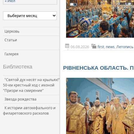
« Июл
Церковь и власть
Церковь и общество
Церковь и СМИ
Церковь
Статьи
06.08.2026
first
,
news
,
Летопись
Галерея
Библиотека
РІВНЕНСЬКА ОБЛАСТЬ. Пре
"Святой дух несёт на крыльях!"
50-км крестный ход с иконой
"Призри на смирение"
Звезда рождества
К истории автокефального и
филаретовского расколов