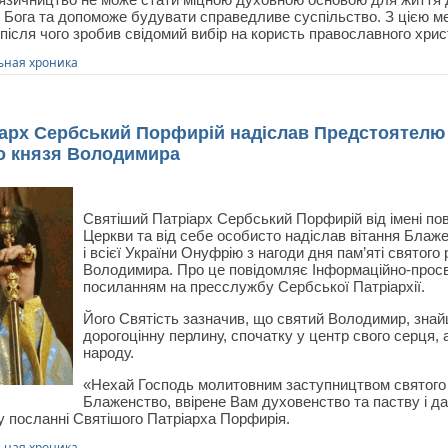
до Бога та допоможе будувати справедливе суспільство. З цією м
 після чого зробив свідомий вибір на користь православного хри
ная хроника
арх Сербський Порфирій надіслав Предстоятелю 
го князя Володимира
Святіший Патріарх Сербський Порфирій від імені по
Церкви та від себе особисто надіслав вітання Бла
і всієї України Онуфрію з нагоди дня пам’яті святого
Володимира. Про це повідомляє Інформаційно-просв
посиланням на пресслужбу Сербської Патріархії.
Його Святість зазначив, що святий Володимир, знай
дорогоцінну перлину, спочатку у центр свого серця, а
народу.
«Нехай Господь молитовним заступництвом святого
Блаженство, ввірене Вам духовенство та паству і д
му посланні Святішого Патріарха Порфирія.
ная хроника