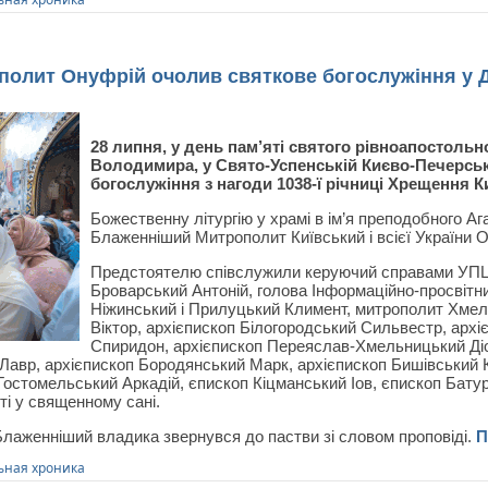
полит Онуфрій очолив святкове богослужіння у 
28 липня, у день пам’яті святого рівноапостольн
Володимира, у Свято-Успенській Києво-Печерськ
богослужіння з нагоди 1038-ї річниці Хрещення Ки
Божественну літургію у храмі в ім’я преподобного А
Блаженніший Митрополит Київський і всієї України 
Предстоятелю співслужили керуючий справами УПЦ 
Броварський Антоній, голова Інформаційно-просвітн
Ніжинський і Прилуцький Климент, митрополит Хмел
Віктор, архієпископ Білогородський Сильвестр, арх
Спиридон, архієпископ Переяслав-Хмельницький Діо
 Лавр, архієпископ Бородянський Марк, архієпископ Бишівський 
Гостомельський Аркадій, єпископ Кіцманський Іов, єпископ Бату
ті у священному сані.
Блаженніший владика звернувся до пастви зі словом проповіді.
П
ная хроника