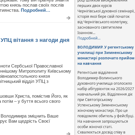
році шляхом виокремлення
етою князь послав своїх послів
перших двох курсів
стиянства.
Подробней…
Чернігівської духовної семінарії,
історія якої бере свій початок
від Чернігівського колегіуму,
заснованого святителем
Іоанном…
Подробней…
УПЦ вітання з нагоди дня
ВОЛОДИМИР. У регентському
училищі при Зимненському
монастирі розпочато прийом
на навчання
вноти Сербської Православної
женнішому Митрополиту Київському
Регентське відділення
 рівноапостольного князя
Володимир-Волинського
ітницький відділ УПЦ з
духовного училища оголосило
набір абітурієнток на 2026/2027
навчальний рік. Відділення діє
шовши Христа, помістив Його, як
при Святогірському
 потім – у буття всього свого
Успенському Зимненському
жіночому монастирі. Про це
 Володимира зміцнить Ваше
повідомляє обитель у фейсбуці.
арує Вам щедрість Своєї
На навчання запрошуються
особи жіночої статі.
Схвалюється досвід співу в