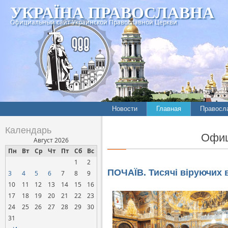
УКРАЇНА ПРАВОСЛАВНА
Официальный сайт Украинской Православной Церкви
Новости
Главная
Правосл
Летопись епархий
Богослов
Календарь
Офиц
Межконфессиональные
История
Август 2026
отношения
Пн
Вт
Ср
Чт
Пт
Сб
Вс
Митропо
1
2
Нарушения прав
Хроники
верующих
ПОЧАЇВ. Тисячі віруючих в
3
4
5
6
7
8
9
10
11
12
13
14
15
16
Официальная хроника
17
18
19
20
21
22
23
Расколы, ереси, секты
24
25
26
27
28
29
30
СОЦИАЛЬНОЕ
31
СЛУЖЕНИЕ