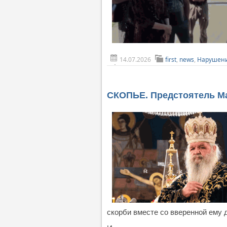
14.07.2026
first
,
news
,
Нарушени
СКОПЬЕ. Предстоятель Ма
скорби вместе со вверенной ему 