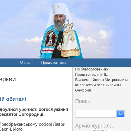
О нас
Предстоятель
По благословению
Предстоятеля УПЦ
еркви
Блаженнейшего Митрополита
Киевского и всея Украины
Онуфрия
ій обителі
Поиск
відбулися урочисті богослужіння
ресвятої Богородиці.
у Преображенському соборі Лаври
Архив журнала
ергій. Його