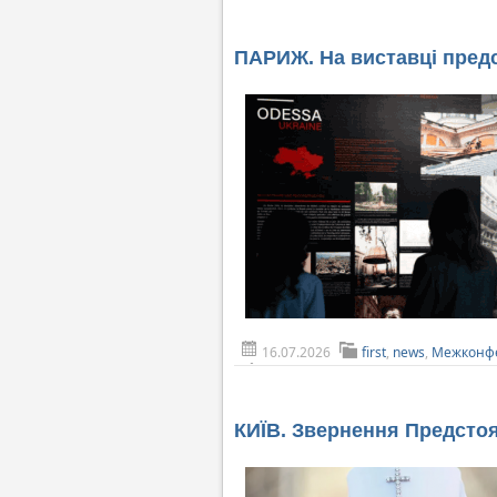
ПАРИЖ. На виставці пред
16.07.2026
first
,
news
,
Межконф
КИЇВ. Звернення Предстоя