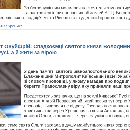
За богослужінням молилася настоятелька монастиря 
та настоятелі інших чернечих обителей УПЦ. Богосл
еоргіївського подвір’я міста Рівного та студентки Городоцького 
ная хроника
 Онуйфрій: Спадкоємці святого князя Володими
сі, а й жити за вірою
У день пам’яті святого рівноапостольного вели
Блаженніший Митрополит Київський і всієї Украї
зі словом проповіді, у якому нагадав про подвиг
берегти Православну віру, яку прийняли наші пр
Предстоятель зазначив, що на землі Київської Русі
апостол Андрій Первозваний, який посіяв тут зерно Х
проповіді з’явилися не відразу, Господь поступово 
християнства через Хрещення за князя Аскольда, по
княгині Ольги, а згодом — через служіння її онука, 
а, саме свята Ольга заклала в душу майбутнього князя зерно в
язичництво не може стати міцною духовною основою для життя д