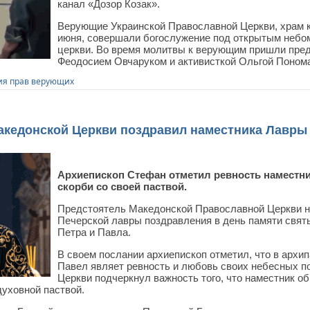
канал «Дозор Козак».
Верующие Украинской Православной Церкви, храм к
июня, совершали богослужение под открытым небом
церкви. Во время молитвы к верующим пришли пред
Феодосием Овчаруком и активисткой Ольгой Поном
я прав верующих
кедонской Церкви поздравил наместника Лавры
Архиепископ Стефан отметил ревность наместн
скорби со своей паствой.
Предстоятель Македонской Православной Церкви н
Печерской лавры поздравления в день памяти свят
Петра и Павла.
В своем послании архиепископ отметил, что в арх
Павел являет ревность и любовь своих небесных п
Церкви подчеркнул важность того, что наместник о
духовной паствой.