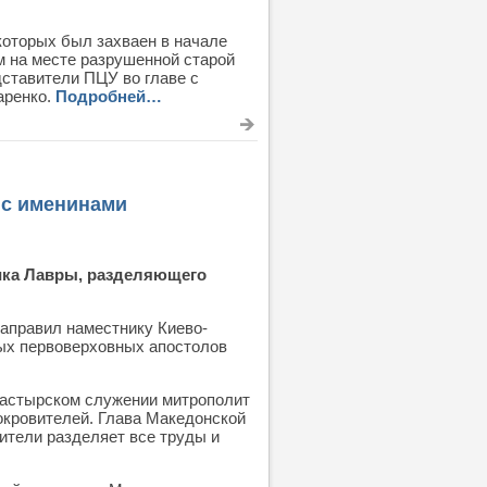
оторых был захваен в начале
 на месте разрушенной старой
ставители ПЦУ во главе с
аренко.
Подробней…
 с именинами
ика Лавры, разделяющего
аправил наместнику Киево-
ых первоверховных апостолов
ипастырском служении митрополит
окровителей. Глава Македонской
бители разделяет все труды и