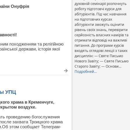
духовній семінарії розпочнуть
раїни Онуфрія
роботу підготовчі курси для
абітурієнтів. Під час навчання
на підготовчих курсах
абітурієнти зможуть оцінити
рівень своїх знань, перевірити
авності!
серйозність власних намірів та
отримати відповіді на важливі
чним походженням та релігійною
питання. До програми курсів
їнської держави, історія якої
входять оглядові лекції з таких
дисциплін: — Святе Письмо
Нового Завіту; — Святе Письмо
Старого Завіту; — Основи…
Подробней…
ны УПЦ
кого храма в Кременчуге,
ткрытом воздухе.
ть проведению богослужения
после захвата Троицкого храма
.Об этом сообщает Телеграм-