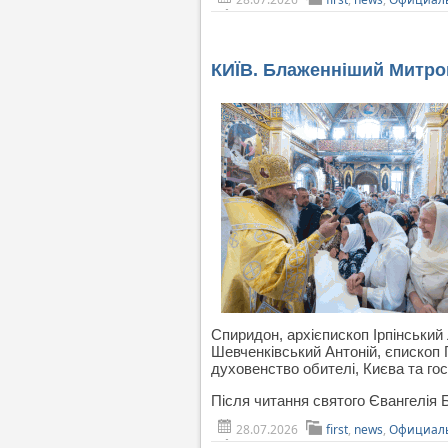
КИЇВ. Блаженніший Митро
Спиридон, архієпископ Ірпінський
Шевченківський Антоній, єпископ 
духовенство обителі, Києва та гос
Після читання святого Євангелія 
28.07.2026
first
,
news
,
Официаль