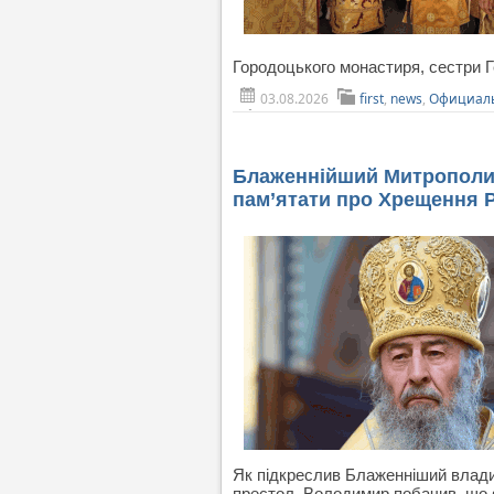
Городоцького монастиря, сестри Г
03.08.2026
first
,
news
,
Официаль
Блаженнійший Митрополит
пам’ятати про Хрещення Ру
Як підкреслив Блаженніший владик
престол, Володимир побачив, що 