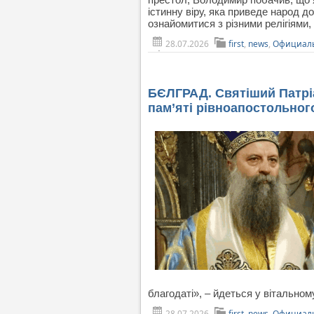
істинну віру, яка приведе народ 
ознайомитися з різними релігіями,
28.07.2026
first
,
news
,
Официаль
БЄЛГРАД. Святіший Патрі
пам’яті рівноапостольно
благодаті», – йдеться у вітально
28.07.2026
first
,
news
,
Официаль