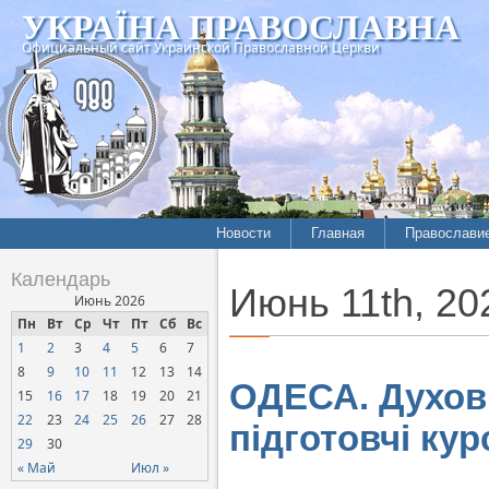
УКРАЇНА ПРАВОСЛАВНА
Официальный сайт Украинской Православной Церкви
Новости
Главная
Православи
Летопись епархий
Богословие
Календарь
Июнь 11th, 20
Межконфессиональные
История
Июнь 2026
отношения
Пн
Вт
Ср
Чт
Пт
Сб
Вс
Митрополит
1
2
3
4
5
6
7
Нарушения прав
Хроники
верующих
8
9
10
11
12
13
14
ОДЕСА. Духовн
15
16
17
18
19
20
21
Официальная хроника
22
23
24
25
26
27
28
підготовчі кур
Расколы, ереси, секты
29
30
СОЦИАЛЬНОЕ
« Май
Июл »
СЛУЖЕНИЕ