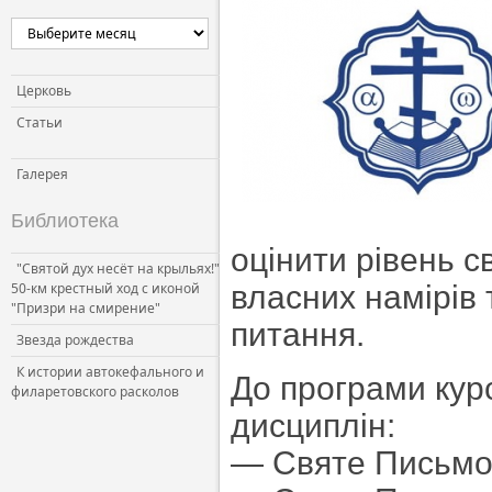
Церковь и власть
Церковь и общество
Церковь и СМИ
Церковь
Статьи
Галерея
Библиотека
оцінити рівень с
"Святой дух несёт на крыльях!"
50-км крестный ход с иконой
власних намірів 
"Призри на смирение"
питання.
Звезда рождества
К истории автокефального и
До програми курс
филаретовского расколов
дисциплін:
— Святе Письмо 