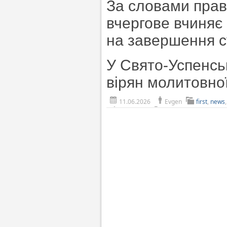
За словами прав
вчергове вчиняє 
на завершення с
У Свято-Успенсь
вірян молитовно
11.06.2026
Evgen
first
,
news