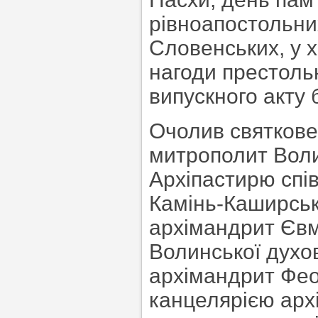
рівноапостольни
Словенських, у х
нагоди престольн
випускного акту
Очолив святкове
митрополит Воли
Архіпастирю спів
Камінь-Каширськ
архімандрит Євм
Волинської духов
архімандрит Фео
канцелярією архі