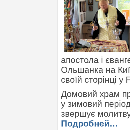
апостола і єванг
Ольшанка на Киї
своїй сторінці у 
Домовий храм пр
у зимовий період
звершує молитву
Подробней…