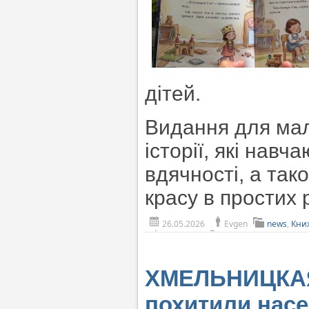
дітей.
Видання для мале
історії, які нав
вдячності, а так
красу в простих 
26.05.2026
Evgen
news
,
Кни
ХМЕЛЬНИЦКАЯ
похитили нас