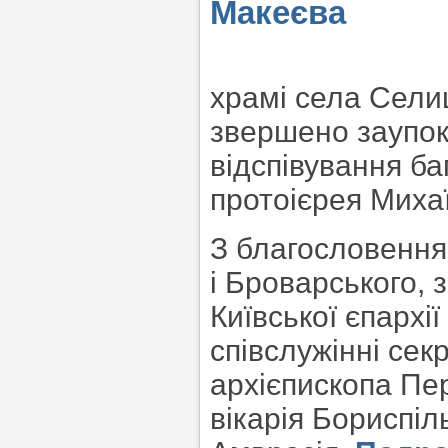
Макеєва
храмі села Сели
звершено заупок
відспівування ба
протоієрея Миха
З благословення
і Броварського, 
Київської єпархі
співслужінні сек
архієпископа Пе
вікарія Бориспіл