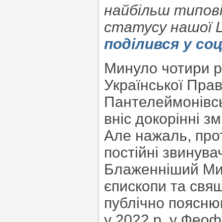
найбільш типов
статусу нашої 
поділився у соц
Минуло чотири р
Української Пра
Пантелеймонівсь
вніс докорінні з
Але нажаль, прот
постійні звинува
Блаженніший Мит
єпископи та свя
публічно пояснюв
у 2022 р. у Феоф