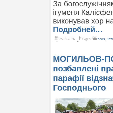
За богослужіння
ігуменя Калісфен
виконував хор н
Подробней…
25.05.2026
Evgen
news
,
Лет
МОГИЛЬОВ-ПО
позбавлені пр
парафії відзн
Господнього