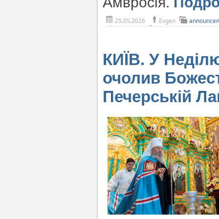
Амвросія.
Подр
25.05.2026
Evgen
announce
КИЇВ. У Неділ
очолив Божест
Печерській Ла