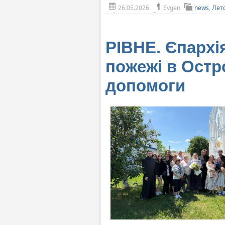
26.05.2026
Evgen
news
,
Лет
РІВНЕ. Єпархі
пожежі в Остро
допомоги