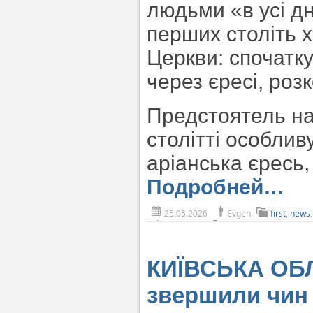
людьми «в усі дн
перших століть 
Церкви: спочатку
через єресі, роз
Предстоятель наг
столітті особли
аріанська єресь,
Подробней…
25.05.2026
Evgen
first
,
news
КИЇВСЬКА ОБЛ
звершили чин 