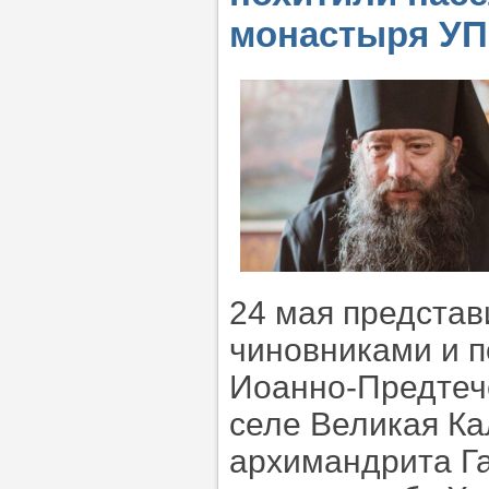
монастыря У
24 мая представ
чиновниками и 
Иоанно-Предтеч
селе Великая Ка
архимандрита Га