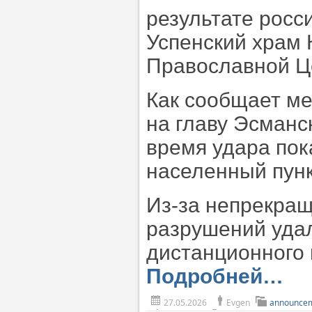
результате росс
Успенский храм 
Православной Ц
Как сообщает ме
на главу Эсманс
время удара пок
населенный пунк
Из-за непрекра
разрушений уда
дистанционного 
Подробней…
27.05.2026
Evgen
announce