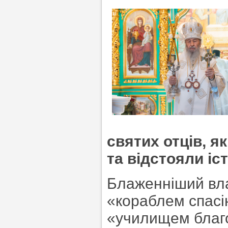
святих отців, я
та відстояли іс
Блаженніший вла
«кораблем спасі
«училищем благо