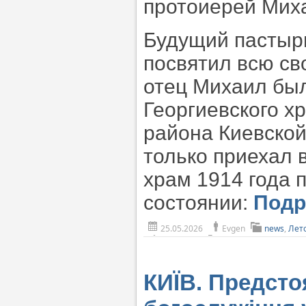
протоиерей Мих
Будущий пастырь
посвятил всю св
отец Михаил бы
Георгиевского х
района Киевской
только приехал 
храм 1914 года 
состоянии:
Под
25.05.2026
Evgen
news
,
Лет
КИЇВ. Предсто