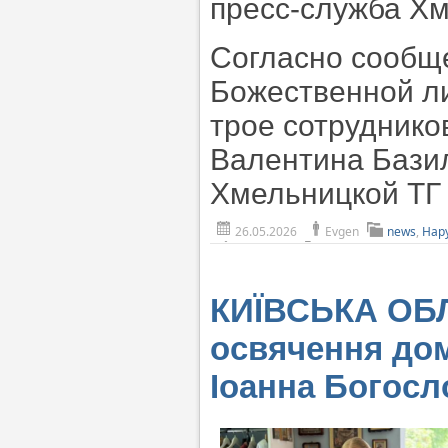
пресс-служба Хм
Согласно сообщ
Божественной л
трое сотруднико
Валентина Бази
Хмельницкой ТГ
26.05.2026
Evgen
news
,
Нар
КИЇВСЬКА ОБЛ
освячення дом
Іоанна Богосл