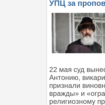
УПЦ за пропов
22 мая суд выне
Антонию, викар
признали виновн
вражды» и «огра
религиозному пр