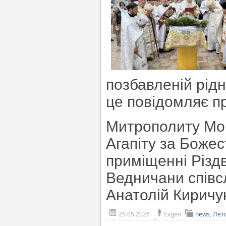
позбавленій рід
це повідомляє пр
Митрополиту Мог
Агапіту за Боже
приміщенні Різд
Ведничани співс
Анатолій Киричук
25.05.2026
Evgen
news
,
Лет