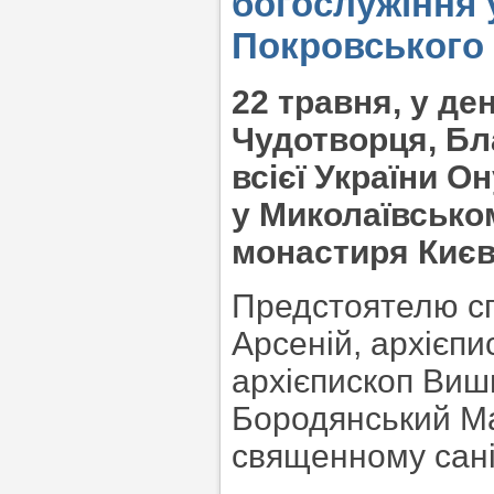
богослужіння 
Покровського
22 травня, у де
Чудотворця, Бл
всієї України О
у Миколаївсько
монастиря Києв
Предстоятелю сп
Арсеній, архієп
архієпископ Виш
Бородянський Мар
священному сані