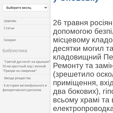
Церковь и власть
Церковь и общество
Церковь и СМИ
26 травня росіян
Церковь
Статьи
допомогою безпі
місцевому кладо
Галерея
десятки могил т
Библиотека
кладовищний Пет
"Святой дух несёт на крыльях!"
Ремонту та замін
50-км крестный ход с иконой
"Призри на смирение"
(зрешетило оскол
Звезда рождества
приміщення, вхід
К истории автокефального и
два бокових), гі
филаретовского расколов
всьому храмі та 
електропроводка