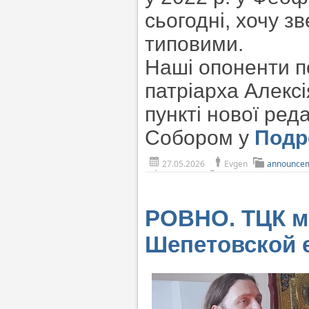
сьогодні, хочу зв
типовими.
Наші опоненти п
патріарха Алексі
пункті нової ред
Собором у
Подр
27.05.2026
Evgen
announce
РОВНО. ТЦК м
Шепетовской 