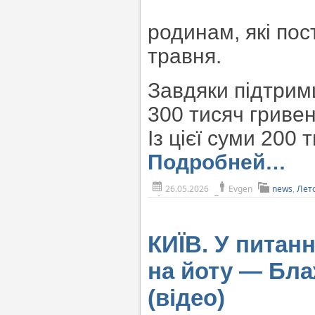
родинам, які пос
травня.
Завдяки підтрим
300 тисяч гриве
Із цієї суми 200 
Подробней…
26.05.2026
Evgen
news
,
Лет
КИЇВ. У питанн
на йоту — Бл
(відео)