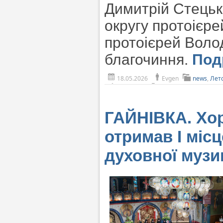
Димитрій Стецьк
округу протоієре
протоієрей Воло
благочиння.
Под
18.05.2026
Evgen
news
,
Лет
ГАЙНІВКА. Хор
отримав І міс
духовної музи