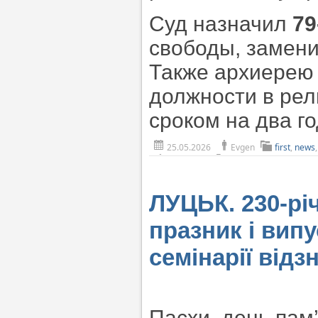
Суд назначил
79
свободы, замени
Также архиерею
должности в рел
сроком на два г
25.05.2026
Evgen
first
,
news
ЛУЦЬК. 230-рі
празник і випу
семінарії відз
Пасхи, день пам’