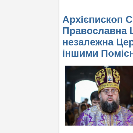
Архієпископ С
Православна Ц
незалежна Церк
іншими Поміс