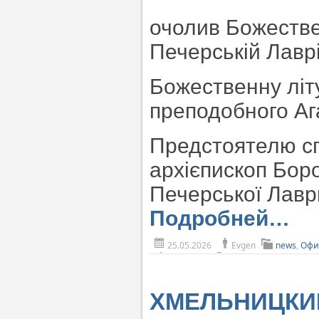
очолив Божествен
Печерській Лаврі
Божественну літ
преподобного Аг
Предстоятелю сп
архієпископ Бор
Печерської Лаври
Подробней…
25.05.2026
Evgen
news
,
Офи
ХМЕЛЬНИЦКИЙ.