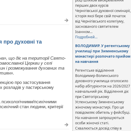
році шляхом виокремлення
перших двох курсів
Чернігівської духовної семінарії,
історія якої бере свій початок
від Чернігівського колегіуму,
заснованого святителем
Іоанном…
Подробней…
 про духовні та
ВОЛОДИМИР. У регентському
училищі при Зимненському
монастирі розпочато прийом
на», що діє на території Свято-
на навчання
Православної Церкви у селі
ин і розмежування духовних та
Регентське відділення
стиян».
Володимир-Волинського
духовного училища оголосило
лекцією про застосування
набір абітурієнток на 2026/2027
их розладів у пастирському
навчальний рік. Відділення діє
при Святогірському
а психологічними/психічними
Успенському Зимненському
сихічний стан людини, критерії
жіночому монастирі. Про це
повідомляє обитель у фейсбуці.
На навчання запрошуються
особи жіночої статі.
Схвалюється досвід співу в