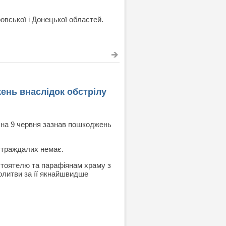
овської і Донецької областей.
жень внаслідок обстрілу
8 на 9 червня зазнав пошкоджень
остраждалих немає.
стоятелю та парафіянам храму з
олитви за її якнайшвидше