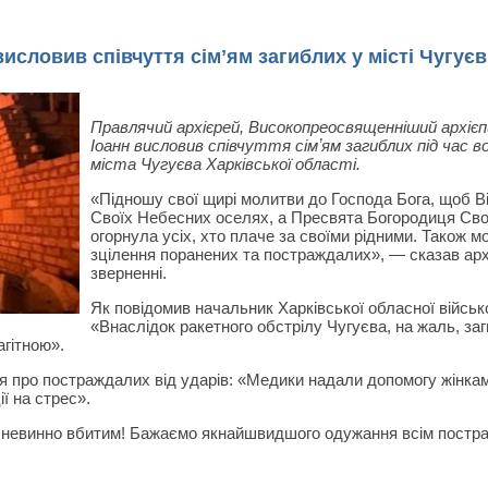
исловив співчуття сімʼям загиблих у місті Чугуєв
Правлячий архієрей, Високопреосвященніший архієпи
Іоанн висловив співчуття сімʼям загиблих під час 
міста Чугуєва Харківської області.
«Підношу свої щирі молитви до Господа Бога, щоб Ві
Своїх Небесних оселях, а Пресвята Богородиця Св
огорнула усіх, хто плаче за своїми рідними. Також
зцілення поранених та постраждалих», — сказав арх
зверненні.
Як повідомив начальник Харківської обласної військо
«Внаслідок ракетного обстрілу Чугуєва, на жаль, заг
агітною».
я про постраждалих від ударів: «Медики надали допомогу жінкам 7
ії на стрес».
й невинно вбитим! Бажаємо якнайшвидшого одужання всім постра