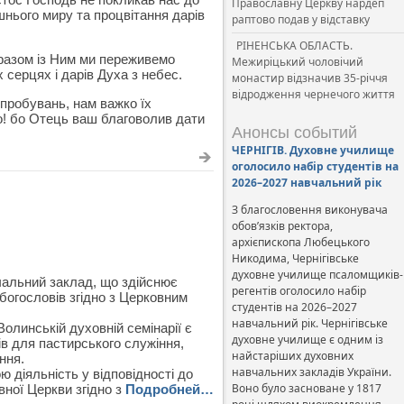
Православну Церкву нардеп
ішнього миру та процвітання дарів
раптово подав у відставку
РІНЕНСЬКА ОБЛАСТЬ.
ї разом із Ним ми переживемо
Межиріцький чоловічий
 серцях і дарів Духа з небес.
монастир відзначив 35-річчя
відродження чернечого життя
пробувань, нам важко їх
до! бо Отець ваш благоволив дати
Анонсы событий
ЧЕРНІГІВ. Духовне училище
оголосило набір студентів на
2026–2027 навчальний рік
З благословення виконувача
обов’язків ректора,
архієпископа Любецького
Никодима, Чернігівське
духовне училище псаломщиків-
чальний заклад, що здійснює
регентів оголосило набір
 богословів згідно з Церковним
студентів на 2026–2027
навчальний рік. Чернігівське
олинській духовній семінарії є
духовне училище є одним із
ів для пастирського служіння,
найстаріших духовних
ння.
навчальних закладів України.
 діяльність у відповідності до
Воно було засноване у 1817
вної Церкви згідно з
Подробней…