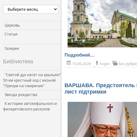
Церковь
Статьи
Галерея
Подробней…
Библиотека
10.06.2026
Evgen
Без рубри
"Святой дух несёт на крыльях!"
50-км крестный ход с иконой
ВАРШАВА. Предстоятель П
"Призри на смирение"
лист підтримки
Звезда рождества
К истории автокефального и
филаретовского расколов