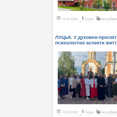
10.06.2026
Evgen
Без рубри
ЛУЦЬК. У духовно-просвіт
психологічні аспекти жит
10.06.2026
Evgen
Без рубри