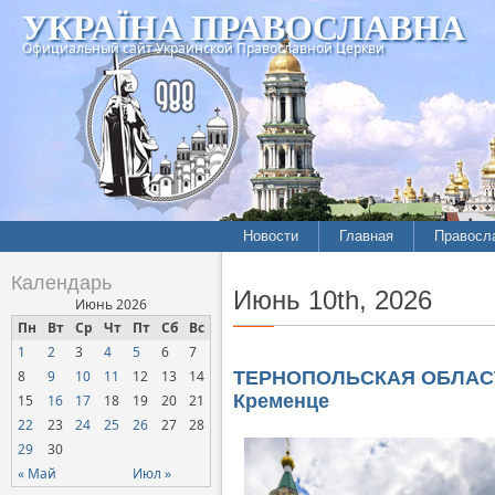
УКРАЇНА ПРАВОСЛАВНА
Официальный сайт Украинской Православной Церкви
Новости
Главная
Правосл
Календарь
Июнь 10th, 2026
Июнь 2026
Пн
Вт
Ср
Чт
Пт
Сб
Вс
1
2
3
4
5
6
7
8
9
10
11
12
13
14
ТЕРНОПОЛЬСКАЯ ОБЛАСТЬ. 
Кременце
15
16
17
18
19
20
21
22
23
24
25
26
27
28
29
30
« Май
Июл »