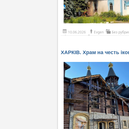
10.06.2026
Evgen
Без рубри
ХАРКІВ. Храм на честь іко