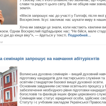
слави та радості цього світу, Він не обіцяв нам зовн
землі».
«Месія запрошує нас до участі у Голгофі, після яко
Воскресіння. Іісус закликає нас шукати миру в наших
Хоча ми завжди це знали, коли настають хвилини ви
покоєм. Однак Воскреслий підбадьорює нас: “Не бійся, мале ста
і дні до кінця віку”», — йдеться у тексті.
Подробней…
ки
 семінарія запрошує на навчання абітурієнтів
Волинська духовна семінарія – вищий духовний нав
підготовку кандидатів для пастирського служіння та
освітнім стандартом базової вищої духовної освіти.
Основним завданням системи освітнього процесу у В
забезпечення необхідного рівня підготовки кандидат
богословів та фахівців інших форм церковного служі
Семінарія має статус юридичної особи, здійснює свою
Статуту і є учбовим закладом Української Правосла