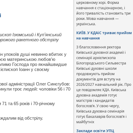
церковному хорі. Форма
навчання є стаціонарною, і
його тривалість становить три
і
роки. Мова навчання —
українська.
КИЇВ. У КДАіС триває прийом
скоп Ізюмський і Купʼянський
на навчання
ворожого ракетного обстрілу
З благословення ректора
Київської духовної академії і
н упокоїв душі невинно вбитих у
семінарії архієпископа
оєю материнською любов’ю
Білогородського Сильвестра
 молимо Господа про якнайшвидше
Київські духовні школи
ієпископ Іоанн у своєму
продовжують прийом
документів для вступу на
вої адміністрації Олег Синєгубов:
2026/2027 навчальний рік. Про
инули троє людей: чоловіки 56 і 70
це повідомляє КДА. Київська
духовна академія готує
магістрів і кандидатів
1 та 65 років і 70-річному
богослов’я. У свою чергу,
Київська духовна семінарія
готує бакалаврів богослов’я і
ждалим від обстрілу.
майбутніх
Заклади освіти УПЦ