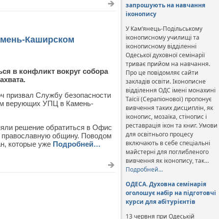
запрошують на навчання
іконопису
У Кам’янець-Подільському
іконописному училищі та
амень-Каширском
іконописному відділенні
Одеської духовної семінарії
триває прийом на навчання.
ся в конфликт вокруг собора
Про це повідомляє сайти
ахвата.
закладів освіти. Іконописне
відділення ОДС імені монахині
оч призвал Службу безопасности
Таїсії (Серапіонової) пропонує
ям верующих УПЦ в Камень-
вивчення таких дисциплін, як
іконопис, мозаїка, стінопис і
реставрація ікон та книг. Умови
няли решение обратиться в Офис
для освітнього процесу
а православную общину. Поводом
включають в себе спеціальні
ан, которые уже
Подробней…
майстерні для поглибленого
вивчення як іконопису, так…
Подробней…
ОДЕСА. Духовна семінарія
оголошує набір на підготовчі
курси для абітурієнтів
13 червня при Одеській