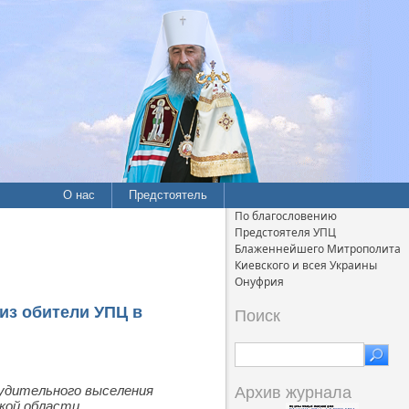
О нас
Предстоятель
По благословению
Предстоятеля УПЦ
Блаженнейшего Митрополита
Киевского и всея Украины
Онуфрия
из обители УПЦ в
Поиск
нудительного выселения
Архив журнала
кой области.