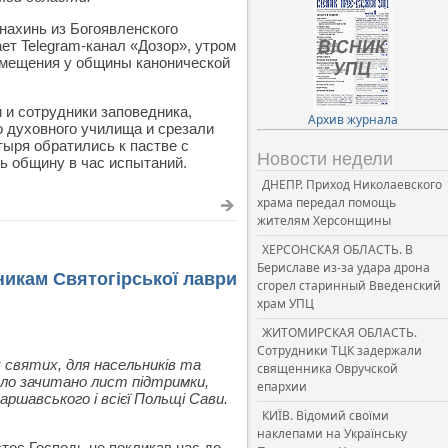
нахинь из Богоявленского
ет Telegram-канал «Дозор», утром
омещения у общины канонической
 и сотрудники заповедника,
Архив журнала
о духовного училища и срезали
ыря обратились к пастве с
Новости недели
ь общину в час испытаний.
ДНЕПР. Приход Николаевского
храма передал помощь
жителям Херсонщины
ХЕРСОНСКАЯ ОБЛАСТЬ. В
Бериславе из-за удара дрона
икам Святогірської лаври
сгорел старинный Введенский
храм УПЦ
ЖИТОМИРСКАЯ ОБЛАСТЬ.
Сотрудники ТЦК задержали
іх святих, для насельників та
священника Овручской
уло зачитано лист підтримки,
епархии
шавського і всієї Польщі Сави.
КИЇВ. Відомий своїми
наклепами на Українську
тос Господь не покликав нас до