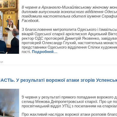
8 червня в Архангело-Михайлівському жіночому мон
дипломів випускників іконописного відділення Одесько
повідомила настоятелька обителі ігуменя Серафима
Facebook.
З благословення митрополита Одеського і Ізмаїльсь
вікарій Одеської єпархії архієпископ Арцизький Вікто
ректор ОДС протоієрей Димитрій Яковенко, завідува
протоієрей Олександр Глухий, настоятелька монаст
представники Одеського відділення Спілки художників
гості.
Подробней…
ки
Ь. У результаті ворожої атаки згорів Успенськ
9 червня у результаті прямого попадання ворожого д
селищі Межова Дніпропетровської єпархії. Про це п
просвітницький відділ УПЦ з посиланням на єпархіа
Про жахливий наслідок ворожої атаки розповів благ