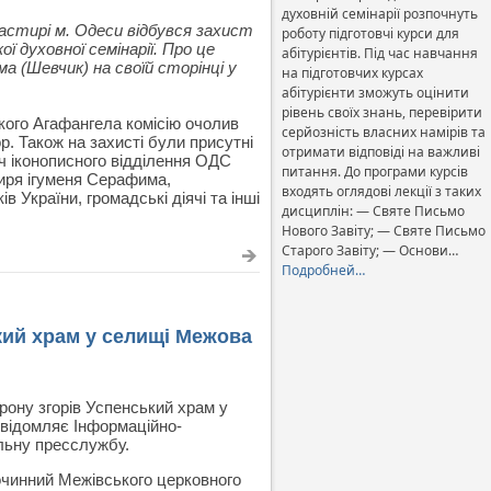
духовній семінарії розпочнуть
астирі м. Одеси відбувся захист
роботу підготовчі курси для
ї духовної семінарії. Про це
абітурієнтів. Під час навчання
 (Шевчик) на своїй сторінці у
на підготовчих курсах
абітурієнти зможуть оцінити
рівень своїх знань, перевірити
кого Агафангела комісію очолив
серйозність власних намірів та
р. Також на захисті були присутні
отримати відповіді на важливі
ч іконописного відділення ОДС
питання. До програми курсів
иря ігуменя Серафима,
входять оглядові лекції з таких
 України, громадські діячі та інші
дисциплін: — Святе Письмо
Нового Завіту; — Святе Письмо
Старого Завіту; — Основи…
Подробней…
ий храм у селищі Межова
рону згорів Успенський храм у
овідомляє Інформаційно-
льну пресслужбу.
очинний Межівського церковного