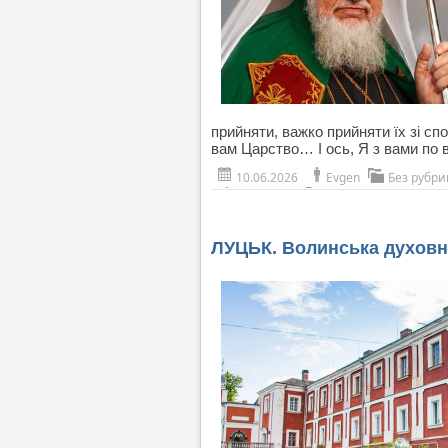
прийняти, важко прийняти їх зі с
вам Царство… І ось, Я з вами по вс
10.06.2026
Evgen
Без рубри
ЛУЦЬК. Волинська духовна