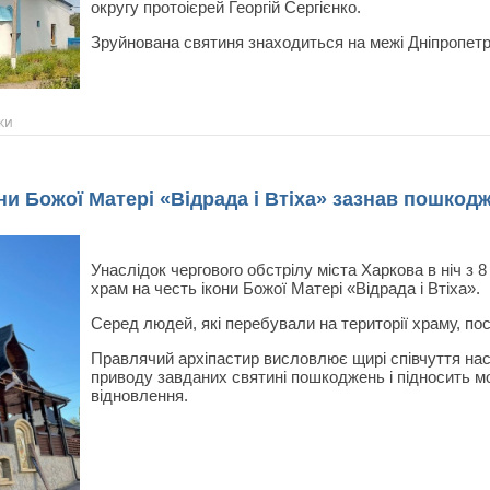
округу протоієрей Георгій Сергієнко.
Зруйнована святиня знаходиться на межі Дніпропетр
ки
ни Божої Матері «Відрада і Втіха» зазнав пошкод
Унаслідок чергового обстрілу міста Харкова в ніч з 
храм на честь ікони Божої Матері «Відрада і Втіха».
Серед людей, які перебували на території храму, п
Правлячий архіпастир висловлює щирі співчуття на
приводу завданих святині пошкоджень і підносить м
відновлення.