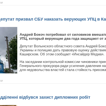
ки
утат призвал СБУ наказать верующих УПЦ в К
Андрей Бокоч потребовал от силовиков вмешать
УПЦ, который верующие два года защищают от з
Депутат Волынского областного совета Андрей Бок
Украины и полицию дать правовую оценку действи
Каширском. Об этом сообщает «Инсайдер Медиа».
На заседании контрольной комиссии чиновники при
Генерального прокурора ради усиления давления н
для недовольства властей стала стойкость прихож
ки
дділенні відбувся захист дипломних робіт