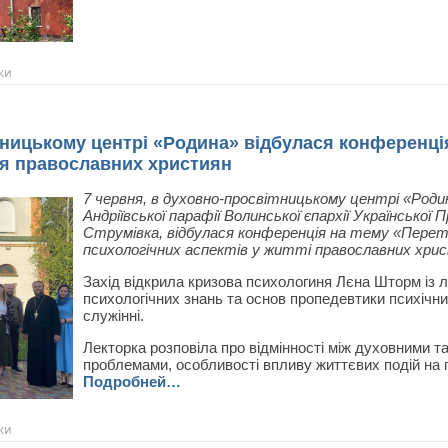
ки
ницькому центрі «Родина» відбулася конференція
тя православних християн
7 червня, в духовно-просвітницькому центрі «Роди
Андріївської парафії Волинської єпархії Української 
Струмівка, відбулася конференція на тему «Перет
психологічних аспектів у житті православних хри
Захід відкрила кризова психологиня Лєна Шторм із 
психологічних знань та основ пропедевтики психічн
служінні.
Лекторка розповіла про відмінності між духовними т
проблемами, особливості впливу життєвих подій на п
Подробней…
ки