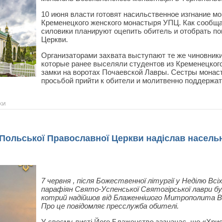
10 июня власти готовят насильственное изгнание мо
Кременецкого женского монастыря УПЦ. Как сообща
силовики планируют оцепить обитель и отобрать п
Церкви.
Организаторами захвата выступают те же чиновники
которые ранее выселяли студентов из Кременецког
замки на воротах Почаевской Лавры. Сестры монаст
просьбой прийти к обители и молитвенно поддержат
ки
ольської Православної Церкви надіслав насельн
7 червня , після Божественної літургії у Неділю Вс
парафіян Свято-Успенської Святогірської лаври б
котрий надійшов від Блаженнішого Митрополита Вар
Про це повідомляє пресслужба обителі.
У своєму листі Його Блаженство зазначає, що «Хрис