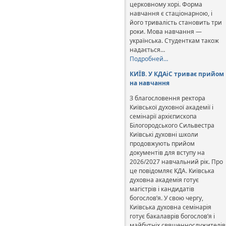
церковному хорі. Форма
навчання є стаціонарною, і
його тривалість становить три
роки. Мова навчання —
українська. Студенткам також
надається…
Подробней…
КИЇВ. У КДАіС триває прийом
на навчання
З благословення ректора
Київської духовної академії і
семінарії архієпископа
Білогородського Сильвестра
Київські духовні школи
продовжують прийом
документів для вступу на
2026/2027 навчальний рік. Про
це повідомляє КДА. Київська
духовна академія готує
магістрів і кандидатів
богослов’я. У свою чергу,
Київська духовна семінарія
готує бакалаврів богослов’я і
майбутніх священнослужителів