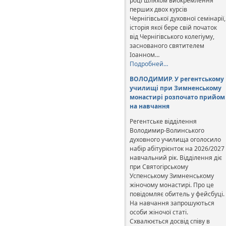
році шляхом виокремлення
перших двох курсів
Чернігівської духовної семінарії,
історія якої бере свій початок
від Чернігівського колегіуму,
заснованого святителем
Іоанном…
Подробней…
ВОЛОДИМИР. У регентському
училищі при Зимненському
монастирі розпочато прийом
на навчання
Регентське відділення
Володимир-Волинського
духовного училища оголосило
набір абітурієнток на 2026/2027
навчальний рік. Відділення діє
при Святогірському
Успенському Зимненському
жіночому монастирі. Про це
повідомляє обитель у фейсбуці.
На навчання запрошуються
особи жіночої статі.
Схвалюється досвід співу в