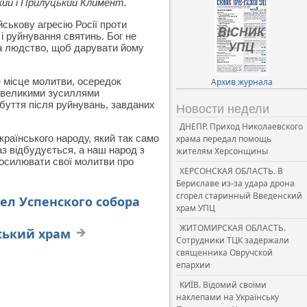
ий і Прилуцький Климент.
ськову агресію Росії проти
і руйнування святинь. Бог не
за людство, щоб дарувати йому
 місце молитви, осередок
Архив журнала
з великими зусиллями
буття після руйнувань, завданих
Новости недели
ДНЕПР. Приход Николаевского
країнського народу, який так само
храма передал помощь
з відбудується, а наш народ з
жителям Херсонщины
посилювати свої молитви про
ХЕРСОНСКАЯ ОБЛАСТЬ. В
Бериславе из-за удара дрона
сгорел старинный Введенский
ел Успенского собора
храм УПЦ
ЖИТОМИРСКАЯ ОБЛАСТЬ.
ський храм
Сотрудники ТЦК задержали
священника Овручской
епархии
КИЇВ. Відомий своїми
наклепами на Українську