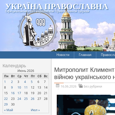
УКРАЇНА ПРАВОСЛАВНА
Официальный сайт Украинской Православной Церкви
Новости
Главная
Правосл
Календарь
Митрополит Климент:
Июнь 2026
війною українського 
Пн
Вт
Ср
Чт
Пт
Сб
Вс
1
2
3
4
5
6
7
16.06.2026
Без рубрики
8
9
10
11
12
13
14
15
16
17
18
19
20
21
22
23
24
25
26
27
28
29
30
« Май
Июл »