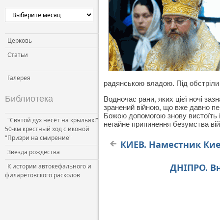
Церковь
Статьи
Галерея
радянською владою. Під обстріли 
Библиотека
Водночас рани, яких цієї ночі заз
зранений війною, що вже давно пе
Божою допомогою знову вистоїть і
"Святой дух несёт на крыльях!"
негайне припинення безумства вій
50-км крестный ход с иконой
"Призри на смирение"
КИЕВ. Наместник Кие
Звезда рождества
ДНІПРО. В
К истории автокефального и
филаретовского расколов