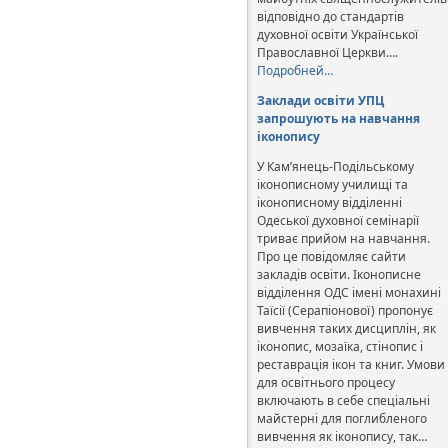
відповідно до стандартів
духовної освіти Української
Православної Церкви….
Подробней…
Заклади освіти УПЦ
запрошують на навчання
іконопису
У Кам’янець-Подільському
іконописному училищі та
іконописному відділенні
Одеської духовної семінарії
триває прийом на навчання.
Про це повідомляє сайти
закладів освіти. Іконописне
відділення ОДС імені монахині
Таїсії (Серапіонової) пропонує
вивчення таких дисциплін, як
іконопис, мозаїка, стінопис і
реставрація ікон та книг. Умови
для освітнього процесу
включають в себе спеціальні
майстерні для поглибленого
вивчення як іконопису, так…