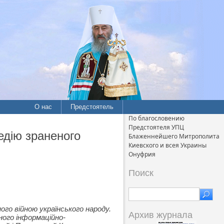
О нас
Предстоятель
По благословению
Предстоятеля УПЦ
едію зраненого
Блаженнейшего Митрополита
Киевского и всея Украины
Онуфрия
Поиск
го війною українського народу.
Архив журнала
ного інформаційно-