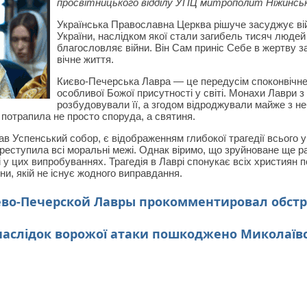
просвітницького відділу УПЦ митрополит Ніжинськ
Українська Православна Церква рішуче засуджує вій
України, наслідком якої стали загибель тисяч людей 
благословляє війни. Він Сам приніс Себе в жертву 
вічне життя.
Києво-Печерська Лавра — це передусім споконвічне
особливої Божої присутності у світі. Монахи Лаври 
розбудовували її, а згодом відроджували майже з не
потрапила не просто споруда, а святиня.
нав Успенський собор, є відображенням глибокої трагедії всього у
реступила всі моральні межі. Однак віримо, що зруйноване ще ра
 у цих випробуваннях. Трагедія в Лаврі спонукає всіх християн 
ни, якій не існує жодного виправдання.
во-Печерской Лавры прокомментировал обстр
наслідок ворожої атаки пошкоджено Миколаїв