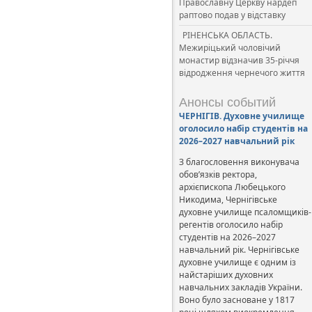
Православну Церкву нардеп
раптово подав у відставку
РІНЕНСЬКА ОБЛАСТЬ.
Межиріцький чоловічий
монастир відзначив 35-річчя
відродження чернечого життя
Анонсы событий
ЧЕРНІГІВ. Духовне училище
оголосило набір студентів на
2026–2027 навчальний рік
З благословення виконувача
обов’язків ректора,
архієпископа Любецького
Никодима, Чернігівське
духовне училище псаломщиків-
регентів оголосило набір
студентів на 2026–2027
навчальний рік. Чернігівське
духовне училище є одним із
найстаріших духовних
навчальних закладів України.
Воно було засноване у 1817