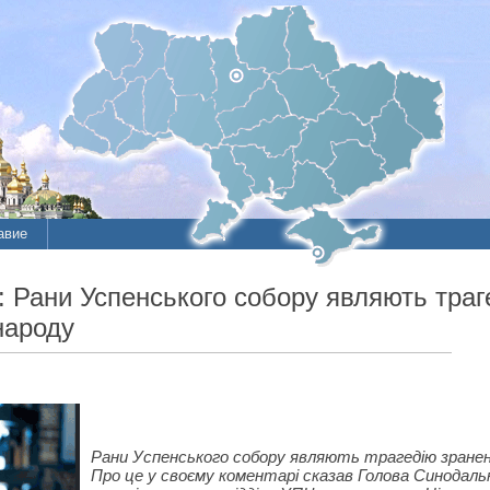
авие
 Рани Успенського собору являють траг
народу
Рани Успенського собору являють трагедію зранено
Про це у своєму коментарі сказав Голова Синодаль