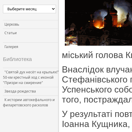
Церковь
Статьи
Галерея
міський голова К
Библиотека
Внаслідок влуча
"Святой дух несёт на крыльях!"
Стефанівського 
50-км крестный ход с иконой
"Призри на смирение"
Успенського собо
Звезда рождества
того, постражда
К истории автокефального и
филаретовского расколов
У результаті по
Іоанна Кущника, 