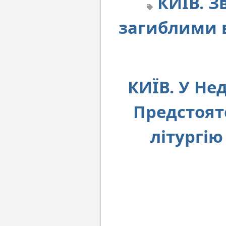
КИЇВ. З
загиблими в
КИЇВ. У Не
Предстоят
літургію