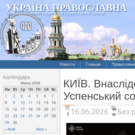
УКРАЇНА ПРАВОСЛАВНА
Официальный сайт Украинской Православной Церкви
Новости
Главная
Православи
Календарь
КИЇВ. Внаслід
Июнь 2026
Пн
Вт
Ср
Чт
Пт
Сб
Вс
Успенський с
1
2
3
4
5
6
7
8
9
10
11
12
13
14
16.06.2026
Без 
15
16
17
18
19
20
21
22
23
24
25
26
27
28
29
30
« Май
Июл »