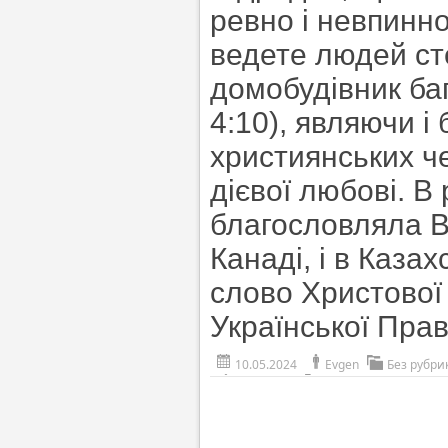
ревно і невпинн
ведете людей ст
домобудівник баг
4:10), являючи і
християнських чес
дієвої любові. В
благословляла В
Канаді, і в Казах
слово Христової 
Української Пра
10.05.2024
Evgen
Без рубри