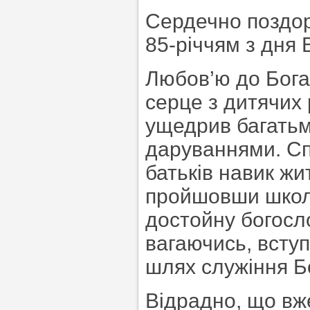
Сердечно поздо
85-річчям з дня
Любов’ю до Бога
серце з дитячих 
ущедрив багать
даруваннями. Сп
батьків навик жит
пройшовши школ
достойну богосло
вагаючись, всту
шлях служіння Бо
Відрадно, що вж