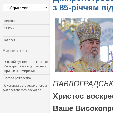
з 85-річчям в
Церковь
Статьи
Галерея
Библиотека
"Святой дух несёт на крыльях!"
50-км крестный ход с иконой
"Призри на смирение"
Звезда рождества
ПАВЛОГРАДСЬ
К истории автокефального и
филаретовского расколов
Христос воскре
Ваше Високопр