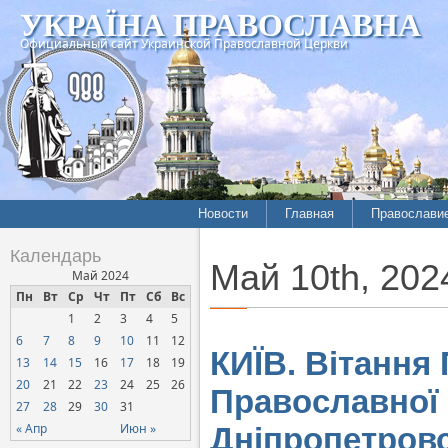
УКРАЇНА ПРАВОСЛАВНА
Официальный сайт Украинской Православной Церкви
Новости
Главная
Православи
Календарь
Май 10th, 202
Май 2024
Пн
Вт
Ср
Чт
Пт
Сб
Вс
1
2
3
4
5
6
7
8
9
10
11
12
КИЇВ. Вітання
13
14
15
16
17
18
19
20
21
22
23
24
25
26
Православної
27
28
29
30
31
« Апр
Июн »
Дніпропетровс