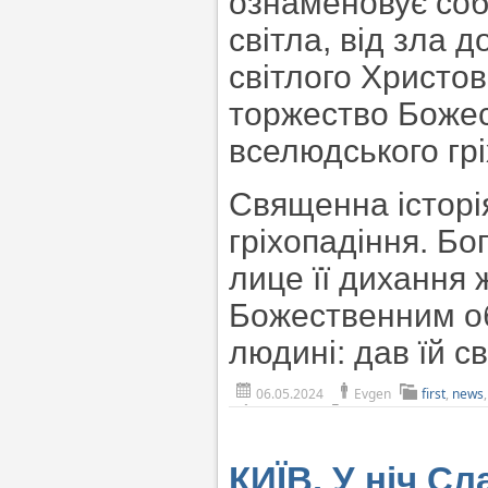
ознаменовує соб
світла, від зла 
світлого Христо
торжество Божес
вселюдського грі
Священна історі
гріхопадіння. Бо
лице її дихання 
Божественним об
людині: дав їй 
06.05.2024
Evgen
first
,
news
КИЇВ. У ніч С