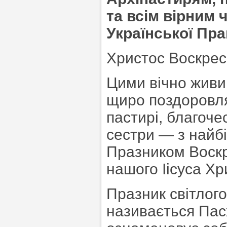
та всім вірним 
Української Пр
Христос Воскрес
Цими вічно живи
щиро поздоровля
пастирі, благочес
сестри — з най
Празником Воскр
нашого Іісуса Хр
Празник світлог
називається Пас