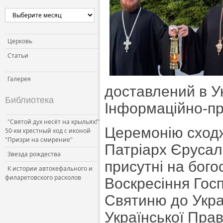
Церковь и власть
Церковь и общество
Церковь и СМИ
Церковь
Статьи
Галерея
доставлений в У
Библиотека
Інформаційно-пр
"Святой дух несёт на крыльях!"
Церемонію сходж
50-км крестный ход с иконой
"Призри на смирение"
Патріарх Єрусали
Звезда рождества
присутні на бого
К истории автокефального и
филаретовского расколов
Воскресіння Гос
Святиню до Украї
Української Пра