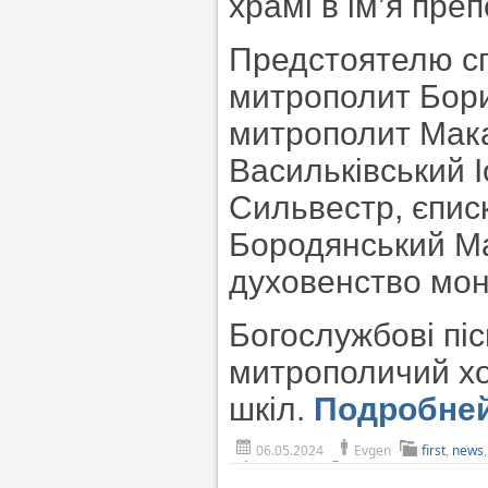
храмі в ім’я пре
Предстоятелю с
митрополит Бори
митрополит Мака
Васильківський 
Сильвестр, єписк
Бородянський Мар
духовенство мон
Богослужбові пі
митрополичий хо
шкіл.
Подробне
06.05.2024
Evgen
first
,
news