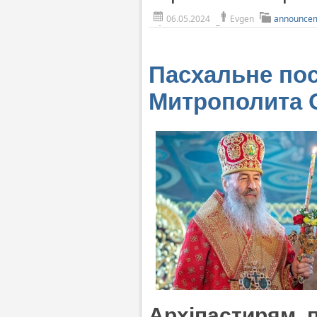
06.05.2024
Evgen
announce
Пасхальне по
Митрополита 
Архіпастирям, 