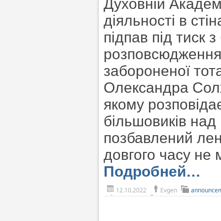
Духовній Академі
діяльності в сті
підпав під тиск 
розповсюдження 
забороненої то
Олександра Солж
якому розповіда
більшовиків над
позбавлений лені
довгого часу не 
Подробней…
12.10.2022
Evgen
announce