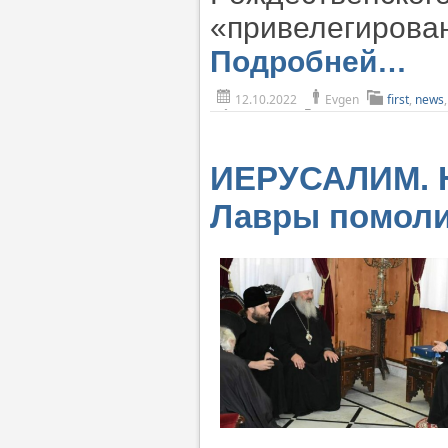
«привелегирован
Подробней…
12.10.2022
Evgen
first
,
news
ИЕРУСАЛИМ. Н
Лавры помоли