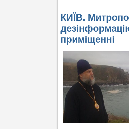
КИЇВ. Митропо
дезінформацію
приміщенні