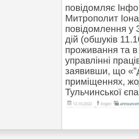
повідомляє Інфо
Митрополит Іона
повідомлення у 
дій (обшуків 11.
проживання та в
управлінні прац
заявивши, що «”д
приміщеннях, жод
Тульчинської єпа
12.10.2022
Evgen
announce