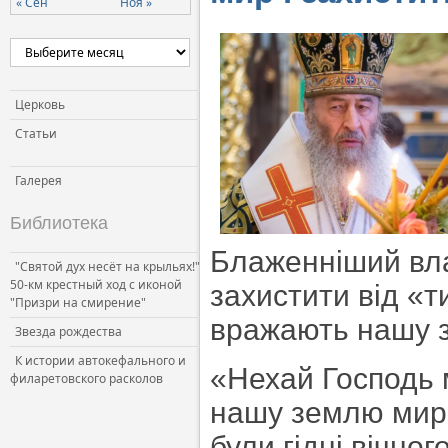
« Сен
Ноя »
Церковь и власть
Церковь и общество
Церковь и СМИ
Церковь
Статьи
Галерея
Библиотека
Блаженніший вла
"Святой дух несёт на крыльях!"
50-км крестный ход с иконой
захистити від «ти
"Призри на смирение"
вражають нашу 
Звезда рождества
К истории автокефального и
«Нехай Господь
филаретовского расколов
нашу землю миро
були гідні вічног