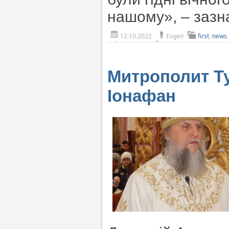
нашому», – зазн
12.10.2022
Evgen
first
,
news
Митрополит Т
Іонафан