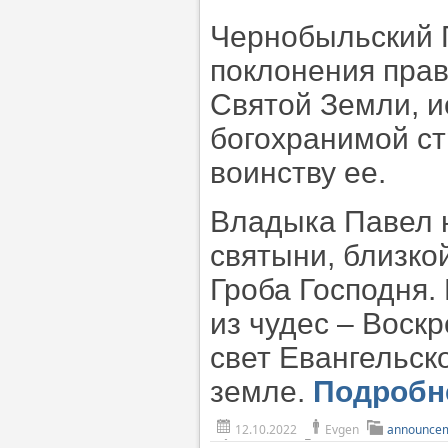
Чернобыльский 
поклонения пра
Святой Земли, и
богохранимой с
воинству ее.
Владыка Павел 
святыни, близко
Гроба Господня.
из чудес – Воск
свет Евангельск
земле.
Подроб
12.10.2022
Evgen
announce