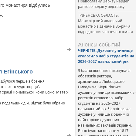
Православну Церкву нардеп
ого монастиря відбулась
раптово подав у відставку
».
РІНЕНСЬКА ОБЛАСТЬ.
Межиріцький чоловічий
монастир відзначив 35-річчя
відродження чернечого життя
Анонсы событий
ЧЕРНІГІВ. Духовне училище
оголосило набір студентів на
2026–2027 навчальний рік
З благословення виконувача
я Егінського
обов’язків ректора,
відбулося перше зібрання
архієпископа Любецького
гінського чудотворця”.
Никодима, Чернігівське
храмі Почаївської ікони Божої Матері
духовне училище псаломщиків-
регентів оголосило набір
 подальших дій. Відтак було обрано
студентів на 2026–2027
навчальний рік. Чернігівське
духовне училище є одним із
найстаріших духовних
навчальних закладів України.
Воно було засноване у 1817