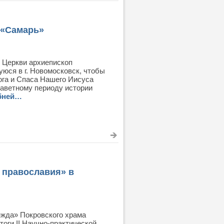
 «Самарь»
 Церкви архиепископ
юся в г. Новомосковск, чтобы
ога и Спаса Нашего Иисуса
заветному периоду истории
бней…
 православия» в
ежда» Покровского храма
оги II Научно-практической