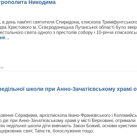
итрополита Никодима
, в день пам’яті святителя Спиридона, єпископа Триміфунтськог
два Христового м. Сєвєродонецька Луганської області було зве
естольного свята одного з престолів собору і 10-річчя єпископськ
ней…
ки
едільної школи при Анно-Зачатієвському храмі 
овіння Серафима, архієпископа Івано-Франківського і Коломийсько
 діє при Анно-Зачатієвському храмі у місті Верховині, отримали
ях недільної школи діти вивчають Закон Божий, основи християн
церковних свят, Таїнств, богослужіння тощо.