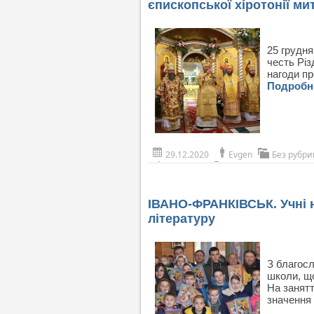
єпископської хіротонії м
25 грудня
честь Різ
нагоди пр
Подроб
29.12.2020
Evgen
Без рубри
ІВАНО-ФРАНКІВСЬК. Учні н
літературу
З благосл
школи, що
На занятт
значення 