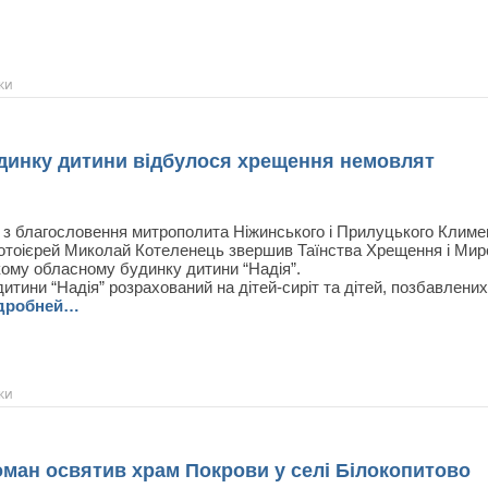
ки
динку дитини відбулося хрещення немовлят
 з благословення митрополита Ніжинського і Прилуцького Климе
ротоієрей Миколай Котеленець звершив Таїнства Хрещення і Ми
ому обласному будинку дитини “Надія”.
итини “Надія” розрахований на дітей-сиріт та дітей, позбавлених
дробней…
ки
ман освятив храм Покрови у селі Білокопитово