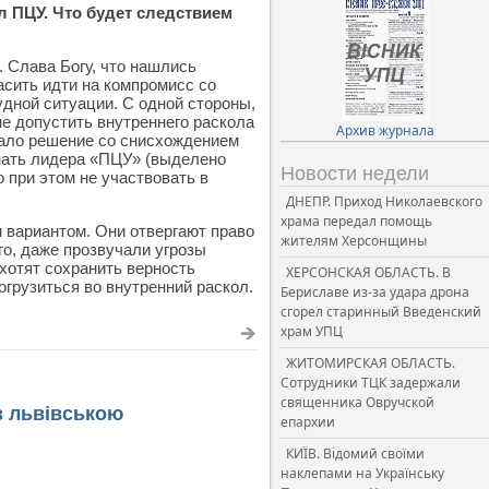
л ПЦУ. Что будет следствием
. Слава Богу, что нашлись
асить идти на компромисс со
удной ситуации. С одной стороны,
не допустить внутреннего раскола
Архив журнала
вало решение со снисхождением
нать лидера «ПЦУ» (выделено
Новости недели
 при этом не участвовать в
ДНЕПР. Приход Николаевского
храма передал помощь
 вариантом. Они отвергают право
жителям Херсонщины
го, даже прозвучали угрозы
 хотят сохранить верность
ХЕРСОНСКАЯ ОБЛАСТЬ. В
грузиться во внутренний раскол.
Бериславе из-за удара дрона
сгорел старинный Введенский
храм УПЦ
ЖИТОМИРСКАЯ ОБЛАСТЬ.
Сотрудники ТЦК задержали
священника Овручской
з львівською
епархии
КИЇВ. Відомий своїми
наклепами на Українську