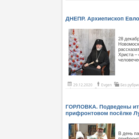
ДНЕПР. Архиепископ Евло
28 декаб
Новомоск
рассказа
Христа –
человече
29.12.2020
Evgen
Без рубри
ГОРЛОВКА. Подведены ито
прифронтовом посёлке Л
В день п
прифронт