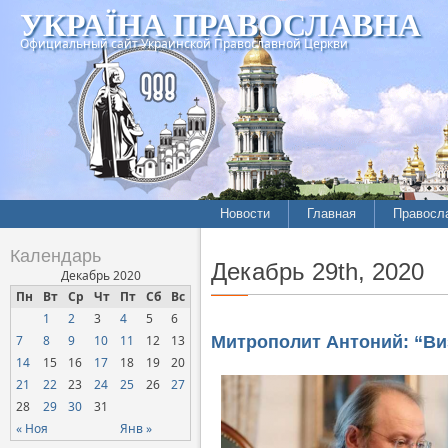
УКРАЇНА ПРАВОСЛАВНА
Официальный сайт Украинской Православной Церкви
Новости
Главная
Правосл
Календарь
Декабрь 29th, 2020
Декабрь 2020
Пн
Вт
Ср
Чт
Пт
Сб
Вс
1
2
3
4
5
6
7
8
9
10
11
12
13
Митрополит Антоний: “Ви
14
15
16
17
18
19
20
21
22
23
24
25
26
27
28
29
30
31
« Ноя
Янв »