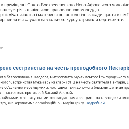
я в приміщенні Свято-Воскресенського Ново-Афонського чоловіч
ьна зустріч з львівською православною молоддю.
річі: «Батьківство і материнство: онтологічні засади щастя в сім’ї
ершення всі слухачі навчального курсу отримали сертифікати.
ки
рене сестринство на честь преподобного Нектарі
ня з благословення Феодора, митрополита Мукачівського і Ужгородського 
ного “Сестринства Мукачівської єпархії УПЦ на честь святителя Нектарія, Е
е об’єднання небайдужих жінок і дівчат для допомоги ближнім діятиме при 
а – настоятель протоієрей Василій Алексій.
знайомилися зі статусом, метою, завданнями сестринства та узгодили план
стру, яка керуватиме організаційно – Марію Григу.
Подробней…