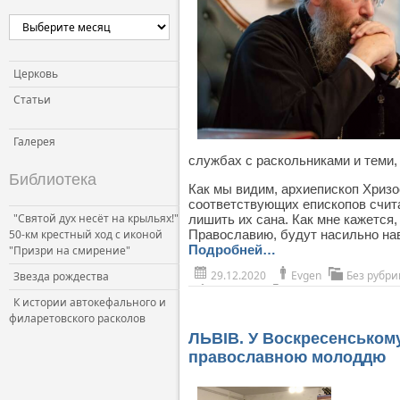
Церковь
Статьи
Галерея
службах с раскольниками и теми, 
Библиотека
Как мы видим, архиепископ Хризо
соответствующих епископов счита
"Святой дух несёт на крыльях!"
лишить их сана. Как мне кажется,
50-км крестный ход с иконой
Православию, будут насильно нав
Подробней…
"Призри на смирение"
29.12.2020
Evgen
Без рубри
Звезда рождества
К истории автокефального и
филаретовского расколов
ЛЬВІВ. У Воскресенському
православною молоддю