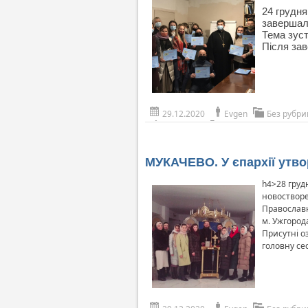
24 грудн
завершал
Тема зуст
Після зав
29.12.2020
Evgen
Без рубри
МУКАЧЕВО. У єпархії утво
h4>28 груд
новостворе
Православн
м. Ужгород
Присутні о
головну се