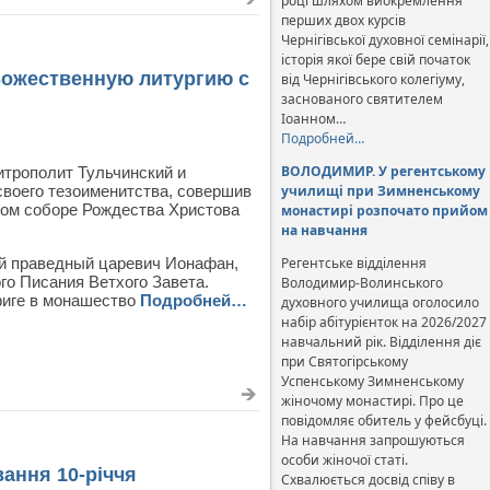
році шляхом виокремлення
перших двох курсів
Чернігівської духовної семінарії,
історія якої бере свій початок
Божественную литургию с
від Чернігівського колегіуму,
заснованого святителем
Іоанном…
Подробней…
ВОЛОДИМИР. У регентському
итрополит Тульчинский и
своего тезоименитства, совершив
училищі при Зимненському
ом соборе Рождества Христова
монастирі розпочато прийом
на навчання
й праведный царевич Ионафан,
Регентське відділення
го Писания Ветхого Завета.
Володимир-Волинського
триге в монашество
Подробней…
духовного училища оголосило
набір абітурієнток на 2026/2027
навчальний рік. Відділення діє
при Святогірському
Успенському Зимненському
жіночому монастирі. Про це
повідомляє обитель у фейсбуці.
На навчання запрошуються
особи жіночої статі.
ання 10-річчя
Схвалюється досвід співу в