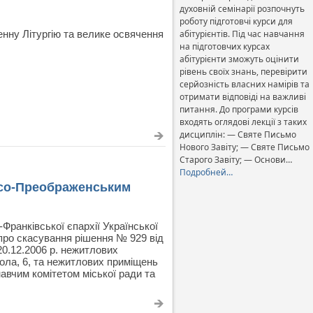
духовній семінарії розпочнуть
роботу підготовчі курси для
енну Літургію та велике освячення
абітурієнтів. Під час навчання
на підготовчих курсах
абітурієнти зможуть оцінити
рівень своїх знань, перевірити
серйозність власних намірів та
отримати відповіді на важливі
питання. До програми курсів
входять оглядові лекції з таких
дисциплін: — Святе Письмо
Нового Завіту; — Святе Письмо
Старого Завіту; — Основи…
Подробней…
пасо-Преображенським
-Франківської єпархії Української
 про скасування рішення № 929 від
20.12.2006 р. нежитлових
ола, 6, та нежитлових приміщень
авчим комітетом міської ради та