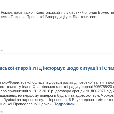
 Роман, архієпископ Конотопський і Глухівський очолив Божеств
честь Покрова Пресвятої Богородиці у с. Білокопитово.
ки
вської єпархії УПЦ інформує щодо ситуації зі С
а
вано-Франківської області відбувся розгляд позовної заяви Івано
о комітету Івано-Франківської міської ради у справі 909/788/20
4 про припинення з 19.12.2018 р. договору оренди № ДО-2971 від 
ашованих на першому поверсі в будівлі за адресою: вул. Чорнов
в будівлі за адресою: вул. Чорновола, 6-Б, укладеного між викон
аїнської Православної Церкви.
Подробней…
ки