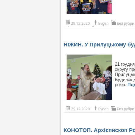
29.12.2020
Evgen
Без рубри
НІЖИН. У Прилуцькому бу
21 грудня
округу п
Прилуцьк
Будинок д
років.
По
29.12.2020
Evgen
Без рубри
КОНОТОП. Архієпископ Ро