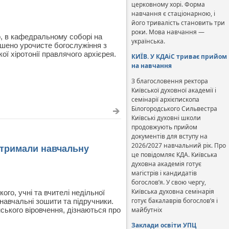
церковному хорі. Форма
навчання є стаціонарною, і
його тривалість становить три
роки. Мова навчання —
о, в кафедральному соборі на
українська.
ршено урочисте богослужіння з
ої хіротонії правлячого архієрея.
КИЇВ. У КДАіС триває прийом
на навчання
З благословення ректора
Київської духовної академії і
семінарії архієпископа
Білогородського Сильвестра
Київські духовні школи
продовжують прийом
документів для вступу на
2026/2027 навчальний рік. Про
отримали навчальну
це повідомляє КДА. Київська
духовна академія готує
магістрів і кандидатів
богослов’я. У свою чергу,
Київська духовна семінарія
го, учні та вчителі недільної
готує бакалаврів богослов’я і
 навчальні зошити та підручники.
ського віровчення, дізнаються про
майбутніх
Заклади освіти УПЦ