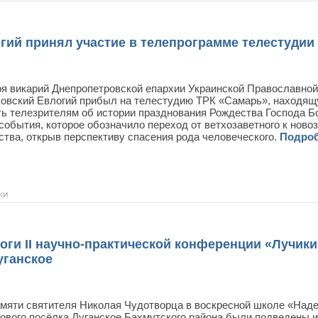
гий принял участие в телепрограмме телестудии
ря викарий Днепропетровской епархии Украинской Православной
овский Евлогий прибыл на телестудию ТРК «Самарь», находящу
ть телезрителям об истории празднования Рождества Господа Б
 события, которое обозначило переход от ветхозаветного к ново
ства, открыв перспективу спасения рода человеческого.
Подро
ки
ги II научно-практической конференции «Лучики
уганское
амяти святителя Николая Чудотворца в воскресной школе «Над
ового посёлка Луганское Бахмутского района были подведены ит