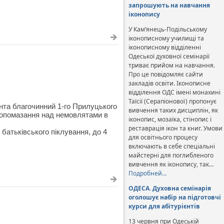
запрошують на навчання
іконопису
У Кам’янець-Подільському
іконописному училищі та
іконописному відділенні
Одеської духовної семінарії
триває прийом на навчання.
Про це повідомляє сайти
закладів освіти. Іконописне
відділення ОДС імені монахині
Таїсії (Серапіонової) пропонує
нта благочинний 1-го Прилуцького
вивчення таких дисциплін, як
ропомазання над немовлятами в
іконопис, мозаїка, стінопис і
реставрація ікон та книг. Умови
 батьківського піклування, до 4
для освітнього процесу
включають в себе спеціальні
майстерні для поглибленого
вивчення як іконопису, так…
Подробней…
ОДЕСА. Духовна семінарія
оголошує набір на підготовчі
курси для абітурієнтів
13 червня при Одеській