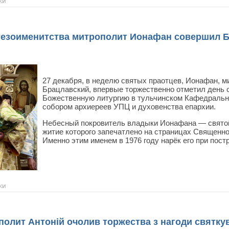
ки
тезоименитства митрополит Ионафан совершил 
27 декабря, в неделю святых праотцев, Ионафан, м
Брацлавский, впервые торжественно отметил день 
Божественную литургию в тульчинском Кафедральн
собором архиереев УПЦ и духовенства епархии.
Небесный покровитель владыки Ионафана — свято
житие которого запечатлено на страницах Священно
Именно этим именем в 1976 году нарёк его при пос
ки
ит Антоній очолив торжества з нагоди святкув