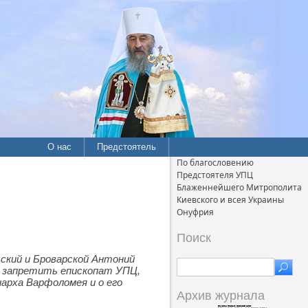
О нас
Предстоятель
По благословению
Предстоятеля УПЦ
Блаженнейшего Митрополита
Киевского и всея Украины
Онуфрия
Поиск
кий и Броварской Антоний
я запретить епископат УПЦ,
арха Варфоломея и о его
Архив журнала