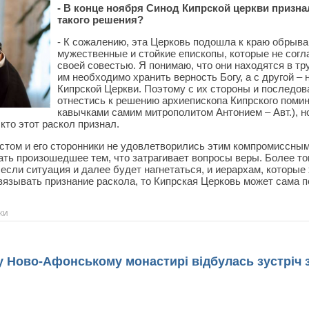
- В конце ноября Синод Кипрской церкви призна
такого решения?
- К сожалению, эта Церковь подошла к краю обрыва
мужественные и стойкие епископы, которые не согл
своей совестью. Я понимаю, что они находятся в тр
им необходимо хранить верность Богу, а с другой – 
Кипрской Церкви. Поэтому с их стороны и последо
отнестись к решению архиепископа Кипрского поми
кавычками самим митрополитом Антонием – Авт.), но
кто этот раскол признал.
стом и его сторонники не удовлетворились этим компромиссным
ть произошедшее тем, что затрагивает вопросы веры. Более то
 если ситуация и далее будет нагнетаться, и иерархам, которые
язывать признание раскола, то Кипрская Церковь может сама по
ки
 Ново-Афонському монастирі відбулась зустріч 