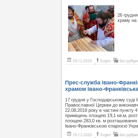
26 грудня
храму на 
29.12.2020
Evgen
Без рубри
Прес-служба Івано-Франкі
храмом Івано-Франківськ
17 грудня у Господарському суді І
Православної Церкви до виконавчог
22.08.2018 року в частині пункту 
приміщень площею 19,1 кв.м, розт
площею 283,0 кв. м розташованих 
Івано-Франківською єпархією Укр
29.12.2020
Evgen
Без рубри