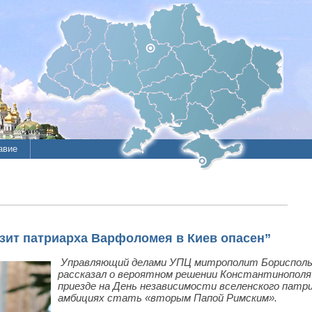
авие
зит патриарха Варфоломея в Киев опасен”
Управляющий делами УПЦ митрополит Бориспольс
рассказал о вероятном решении Константинопол
приезде на День независимости вселенского патри
амбициях стать «вторым Папой Римским».