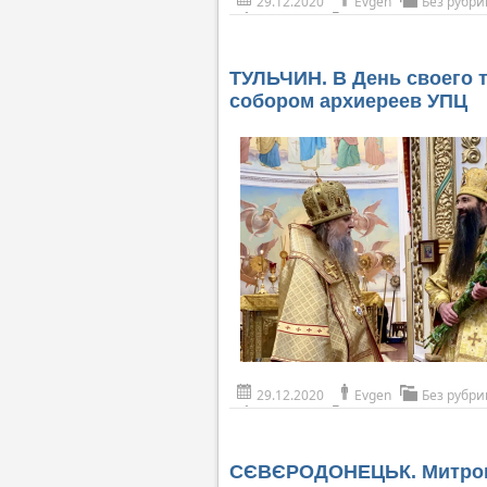
29.12.2020
Evgen
Без рубри
ТУЛЬЧИН. В День своего 
собором архиереев УПЦ
29.12.2020
Evgen
Без рубри
СЄВЄРОДОНЕЦЬК. Митропол