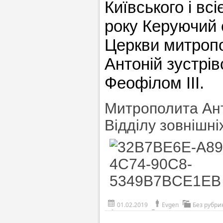
Київського і вс
року Керуючий 
Церкви митропо
Антоній зустрі
Феофілом ІІІ.
Митрополита Ант
Відділу зовнішні
01.02.2019
Evgen
Без рубри