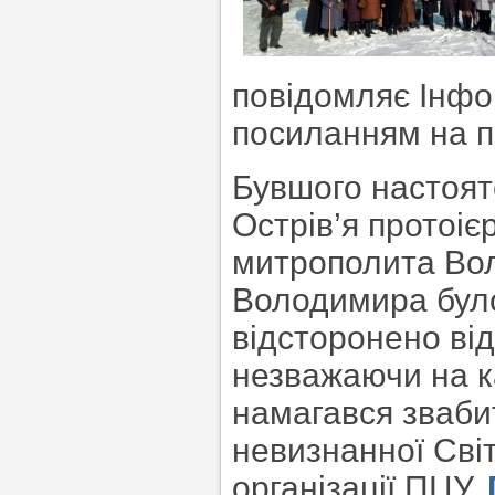
повідомляє Інфо
посиланням на п
Бувшого настоят
Острів’я протоі
митрополита Вол
Володимира було
відсторонено від
незважаючи на к
намагався звабит
невизнанної Сві
організації ПЦУ.