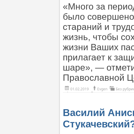
«Много за перио
было совершено
стараний и труд
жизнь, чтобы со
жизни Ваших па
прилагает к защ
шаре», — отмет
Православной Ц
01.02.2019
Evgen
Без рубри
Василий Анис
Стукачевский