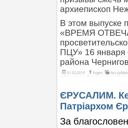
архиепископ Неж
В этом выпуске
«ВРЕМЯ ОТВЕЧАТ
просветительско
ПЦУ» 16 января
района Чернигов
01.02.2019
Evgen
Без рубри
ЄРУСАЛИМ. Ке
Патріархом Є
За благослове