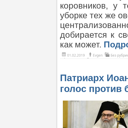
коровников, у 
уборке тех же о
централизова
добирается к с
как может.
Подр
01.02.2019
Evgen
Без рубри
Патриарх Иоа
голос против 