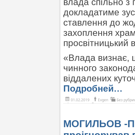
влада спільно з
докладатиме зус
ставлення до жод
захоплення храм
просвітницький 
«Влада визнає, 
чинного законода
віддалених куточ
Подробней…
01.02.2019
Evgen
Без рубри
МОГИЛЬОВ -ПО