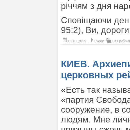
річчям з дня на
Сповіщаючи день
95:2), Ви, дорог
01.02.2019
Evgen
Без рубри
КИЕВ. Архиепи
церковных рей
«Есть так назыв
«партия Свобода
сооружение, в 
людям. Мне личн
призывы сжечь м