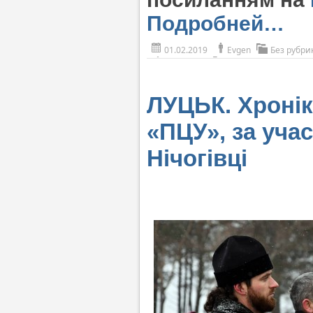
Подробней…
01.02.2019
Evgen
Без рубри
ЛУЦЬК. Хронік
«ПЦУ», за уча
Нічогівці