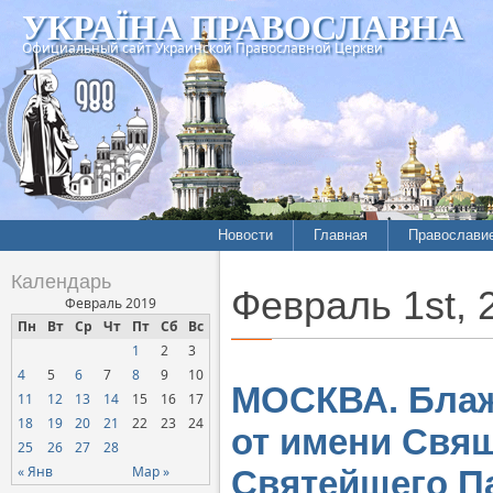
УКРАЇНА ПРАВОСЛАВНА
Официальный сайт Украинской Православной Церкви
Новости
Главная
Православи
Календарь
Февраль 1st, 
Февраль 2019
Пн
Вт
Ср
Чт
Пт
Сб
Вс
1
2
3
4
5
6
7
8
9
10
МОСКВА. Бла
11
12
13
14
15
16
17
18
19
20
21
22
23
24
от имени Свя
25
26
27
28
« Янв
Мар »
Святейшего Па