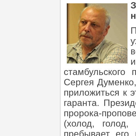
н
в
стамбульского
Сергея Думенко
приложиться к э
гаранта. Прези
пророка-пропо
(холод, голод,
пребывает его