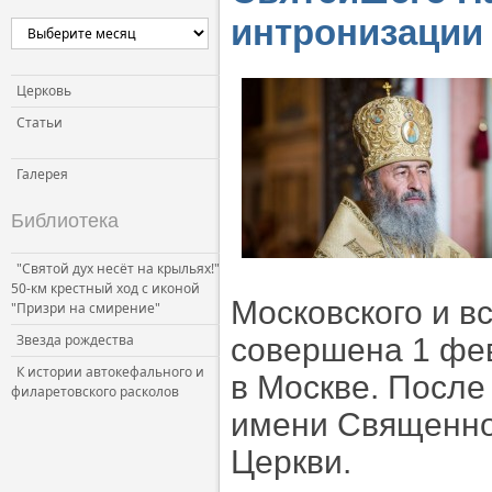
интронизации
Церковь
Статьи
Галерея
Библиотека
"Святой дух несёт на крыльях!"
50-км крестный ход с иконой
Московского и в
"Призри на смирение"
Звезда рождества
совершена 1 фе
К истории автокефального и
в Москве. После
филаретовского расколов
имени Священно
Церкви.