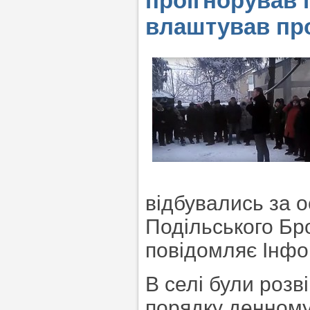
проігнорував 
влаштував пров
відбувались за о
Подільського Бр
повідомляє Інфо
В селі були розв
порядку денному