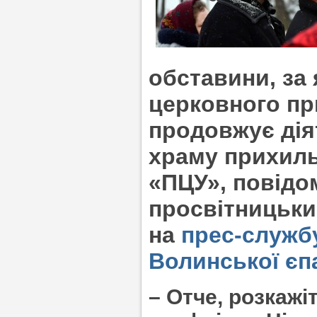
обставини, за
церковного пр
продовжує дія
храму прихиль
«ПЦУ», повідо
просвітницьки
на
прес-служб
Волинської єпа
– Отче, розкажі