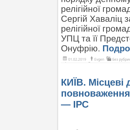
релігійної грома
Сергій Хаваліц з
релігійної грома
УПЦ та її Пред
Онуфрію.
Подр
01.02.2019
Evgen
Без рубри
КИЇВ. Місцеві
повноваження р
— ІРС