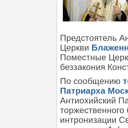
Предстоятель А
Церкви
Блаженн
Поместные Церкв
беззакония Конс
По сообщению
т
Патриарха Моск
Антиохийский Па
торжественного 
интронизации Св