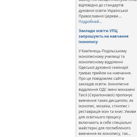
відповідно до стандартів
духовної освіти Української
Православної Церкви….
Подробней…
Заклади освіти УПЦ
запрошують на навчання
іконопису
У Кам’янець-Подільському
іконописному училищі та
іконописному відділенні
Одеської духовної семінарії
триває прийом на навчання.
Про це повідомляє сайти
закладів освіти. Іконописне
відділення ОДС імені монахині
Таїсії (Серапіонової) пропонує
вивчення таких дисциплін, як
іконопис, мозаїка, стінопис і
реставрація ікон та книг. Умови
для освітнього процесу
включають в себе спеціальні
майстерні для поглибленого
вивчення як іконопису, так…