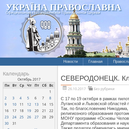
УКРАЇНА ПРАВОСЛАВНА
Официальный сайт Украинской Православной Церкви
Новости
Главная
Правосл
Календарь
СЕВЕРОДОНЕЦК. Клир
Октябрь 2017
Пн
Вт
Ср
Чт
Пт
Сб
Вс
26.10.2017
Без рубрики
1
2
3
4
5
6
7
8
С 17 по 19 октября в рамках пил
Луганской и Львовской областей 
9
10
11
12
13
14
15
Так, по благословению Никодима,
16
17
18
19
20
21
22
религиозного образования протои
23
24
25
26
27
28
29
МОНУ программе «Основы Челов
Департамента образования и нау
30
31
Также педагоги обменялись мнен