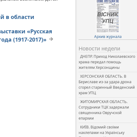
й в области
ыставки «Русская
Архив журнала
да (1917-2017)»
Новости недели
ДНЕПР. Приход Николаевского
храма передал помощь
жителям Херсонщины
ХЕРСОНСКАЯ ОБЛАСТЬ. В
Бериславе из-за удара дрона
сгорел старинный Введенский
храм УПЦ
ЖИТОМИРСКАЯ ОБЛАСТЬ.
Сотрудники ТЦК задержали
священника Овручской
епархии
КИЇВ. Відомий своїми
наклепами на Українську