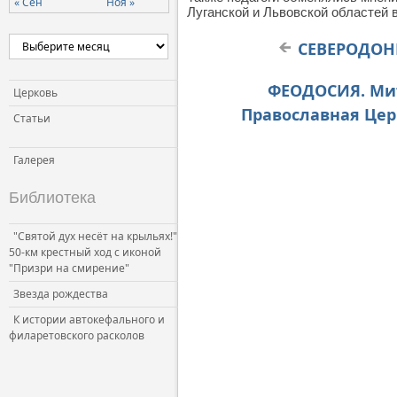
« Сен
Ноя »
Луганской и Львовской областей 
СЕВЕРОДОНЕ
ФЕОДОСИЯ. Мит
Церковь
Православная Церк
Статьи
Галерея
Библиотека
"Святой дух несёт на крыльях!"
50-км крестный ход с иконой
"Призри на смирение"
Звезда рождества
К истории автокефального и
филаретовского расколов