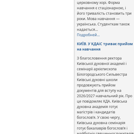
церковному хорі. Форма
навчання є стаціонарною, і
його тривалість становить три
роки. Мова навчання —
українська. Студенткам також
надається…
Подробней…
КИЇВ. У КДАіС триває прийом
на навчання
З благословення ректора
Київської духовної академії і
семінарії архієпископа
Білогородського Сильвестра
Київські духовні школи
продовжують прийом
документів для вступу на
2026/2027 навчальний рік. Про
це повідомляє КДА. Київська
духовна академія готує
магістрів і кандидатів
богослов’я. У свою чергу,
Київська духовна семінарія
готує бакалаврів богослов’я і
майбутніх священнослужителів