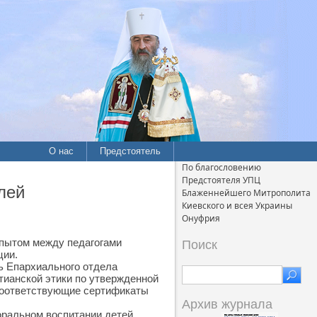
О нас
Предстоятель
По благословению
Предстоятеля УПЦ
лей
Блаженнейшего Митрополита
Киевского и всея Украины
Онуфрия
 опытом между педагогами
Поиск
ции.
ь Епархиального отдела
тианской этики по утвержденной
соответствующие сертификаты
Архив журнала
оральном воспитании детей