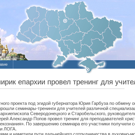
авие
ик епархии провел тренинг для учите
отного проекта под эгидой губернатора Юрия Гарбуза по обмену
прошли семинары-тренинги для учителей различной специализа
 архиепископа Северодонецкого и Старобельского, руководител
ерей Александр Попов провел тренинг для преподавателей хрис
екознания».
По завершению семинара его участники получили 
ки ЛОГА.
иями и наметили пути дальнейшего сотрудничества в духовно-м