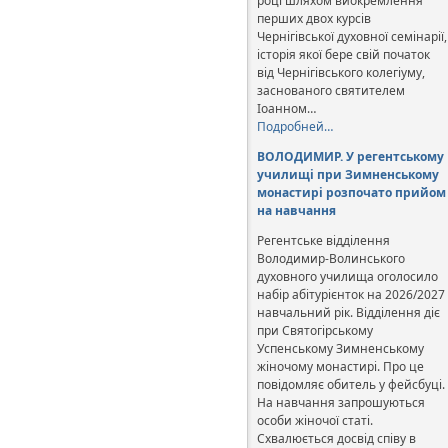
році шляхом виокремлення
перших двох курсів
Чернігівської духовної семінарії,
історія якої бере свій початок
від Чернігівського колегіуму,
заснованого святителем
Іоанном…
Подробней…
ВОЛОДИМИР. У регентському
училищі при Зимненському
монастирі розпочато прийом
на навчання
Регентське відділення
Володимир-Волинського
духовного училища оголосило
набір абітурієнток на 2026/2027
навчальний рік. Відділення діє
при Святогірському
Успенському Зимненському
жіночому монастирі. Про це
повідомляє обитель у фейсбуці.
На навчання запрошуються
особи жіночої статі.
Схвалюється досвід співу в