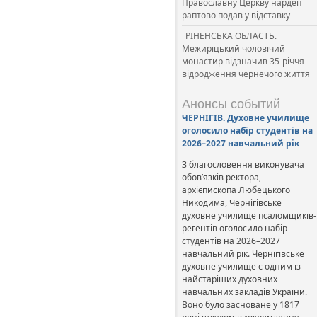
Православну Церкву нардеп
раптово подав у відставку
РІНЕНСЬКА ОБЛАСТЬ.
Межиріцький чоловічий
монастир відзначив 35-річчя
відродження чернечого життя
Анонсы событий
ЧЕРНІГІВ. Духовне училище
оголосило набір студентів на
2026–2027 навчальний рік
З благословення виконувача
обов’язків ректора,
архієпископа Любецького
Никодима, Чернігівське
духовне училище псаломщиків-
регентів оголосило набір
студентів на 2026–2027
навчальний рік. Чернігівське
духовне училище є одним із
найстаріших духовних
навчальних закладів України.
Воно було засноване у 1817