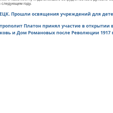
в следующем году.
ЦК. Прошли освящения учреждений для дете
рополит Платон принял участие в открытии в
овь и Дом Романовых после Революции 1917 го