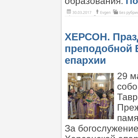
образования.
По
30.03.2017
Evgen
Без рубри
ХЕРСОН. Праз
преподобной 
епархии
29 м
собо
Тавр
Преж
памя
За богослужени