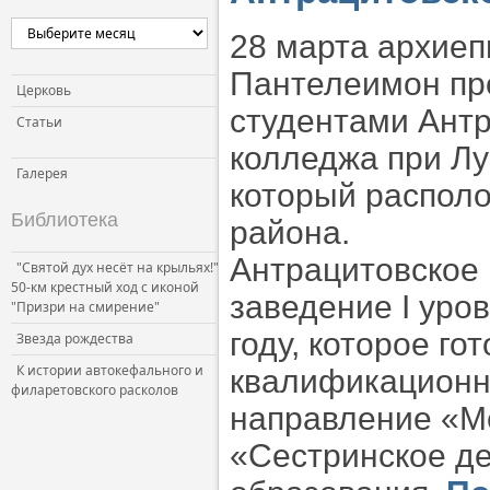
28 марта архиеп
Пантелеимон про
Церковь
студентами Антр
Статьи
колледжа при Лу
Галерея
который располо
Библиотека
района.
Антрацитовское
"Святой дух несёт на крыльях!"
50-км крестный ход с иконой
заведение I уро
"Призри на смирение"
году, которое г
Звезда рождества
К истории автокефального и
квалификационн
филаретовского расколов
направление «М
«Сестринское де