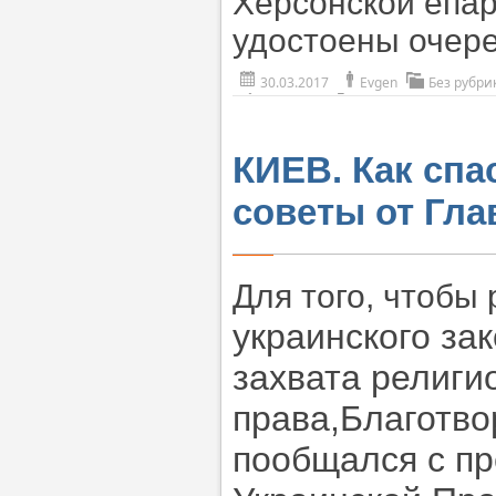
Херсонской епар
удостоены очер
30.03.2017
Evgen
Без рубри
КИЕВ. Как спа
советы от Гл
Для того, чтобы 
украинского за
захвата религи
права,Благотв
пообщался с п