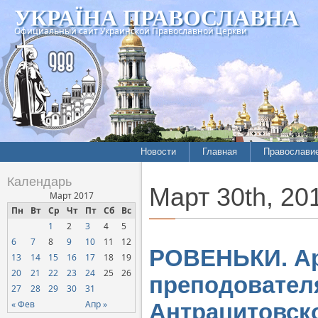
УКРАЇНА ПРАВОСЛАВНА
Официальный сайт Украинской Православной Церкви
Новости
Главная
Православи
Календарь
Март 30th, 20
Март 2017
Пн
Вт
Ср
Чт
Пт
Сб
Вс
1
2
3
4
5
6
7
8
9
10
11
12
РОВЕНЬКИ. Ар
13
14
15
16
17
18
19
20
21
22
23
24
25
26
преподовател
27
28
29
30
31
« Фев
Апр »
Антрацитовск