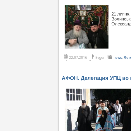
21 липня,
Волинські
Олександ
22.07.2016
Evgen
news
,
Лет
АФОН. Делегация УПЦ во 