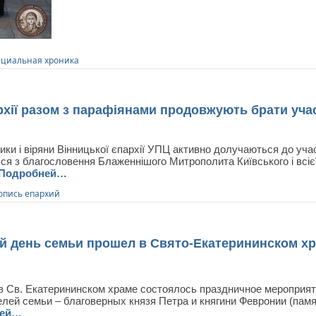
циальная хроника
ії разом з парафіянами продовжують брати учас
и і віряни Вінницької єпархії УПЦ активно долучаються до участ
ься з благословення Блаженнішого Митрополита Київського і всіє
Подробней…
опись епархий
 день семьи прошел в Свято-Екатерининском х
 в Св. Екатерининском храме состоялось праздничное мероприя
лей семьи – благоверных князя Петра и княгини Февронии (памя
ней…