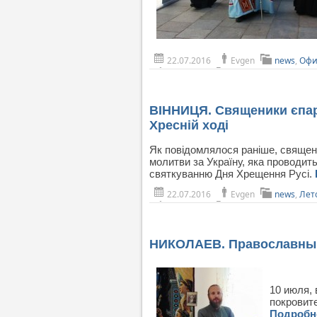
22.07.2016
Evgen
news
,
Офи
ВІННИЦЯ. Священики єпарх
Хресній ході
Як повідомлялося раніше, священик
молитви за Україну, яка проводит
святкуванню Дня Хрещення Русі.
22.07.2016
Evgen
news
,
Лет
НИКОЛАЕВ. Православный
10 июля,
покровите
Подроб