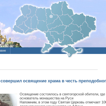
авие
ие
литы
совершил освящение храма в честь преподобног
Освящение состоялось в святогорской обители, где
основатель монашества на Руси
Напомним, в этом году Святая Церковь отмечает 1