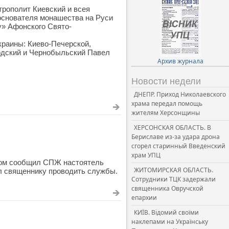
трополит Киевский и всея
основателя монашества на Руси
у» Афонского Свято-
краины: Киево-Печерской,
одский и Чернобыльский Павел
Архив журнала
Новости недели
ДНЕПР. Приход Николаевского
храма передал помощь
жителям Херсонщины
ХЕРСОНСКАЯ ОБЛАСТЬ. В
Бериславе из-за удара дрона
сгорел старинный Введенский
храм УПЦ
этом сообщил СПЖ настоятель
ЖИТОМИРСКАЯ ОБЛАСТЬ.
ил священнику проводить службы.
Сотрудники ТЦК задержали
священника Овручской
епархии
КИЇВ. Відомий своїми
наклепами на Українську