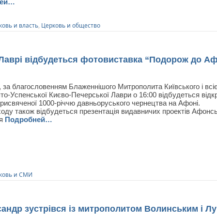
ней…
ковь и власть
,
Церковь и общество
 Лаврі відбудеться фотовиставка “Подорож до Аф
, за благословенням Блаженнішого Митрополита Київського і всі
то-Успенської Києво-Печерської Лаври о 16:00 відбудеться від
рисвяченої 1000-річчю давньоруського чернецтва на Афоні.
ходу також відбудеться презентація видавничих проектів Афонс
ря
Подробней…
ковь и СМИ
андр зустрівся із митрополитом Волинським і Л