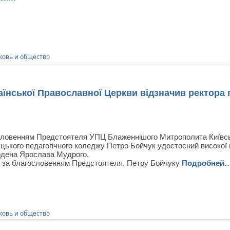
ковь и общество
аїнської Православної Церкви відзначив ректора
словенням Предстоятеля УПЦ Блаженнішого Митрополита Київсько
цького педагогічного коледжу Петро Бойчук удостоєний високої
дена Ярослава Мудрого.
, за благословенням Предстоятеля, Петру Бойчуку
Подробней
ковь и общество