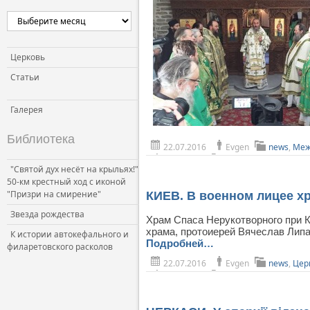
Церковь и власть
Церковь и общество
Церковь и СМИ
Церковь
Статьи
Галерея
Библиотека
22.07.2016
Evgen
news
,
Меж
"Святой дух несёт на крыльях!"
50-км крестный ход с иконой
"Призри на смирение"
КИЕВ. В военном лицее х
Звезда рождества
Храм Спаса Нерукотворного при 
храма, протоиерей Вячеслав Липа
К истории автокефального и
Подробней…
филаретовского расколов
22.07.2016
Evgen
news
,
Цер