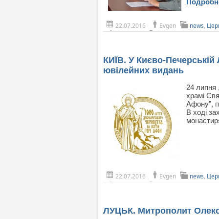
Подроб
22.07.2016
Evgen
news
,
Цер
КИЇВ. У Києво-Печерській
ювілейних видань
24 липня 
храмі Свя
Афону”, п
В ході за
монасти
22.07.2016
Evgen
news
,
Цер
ЛУЦЬК. Митрополит Олекс