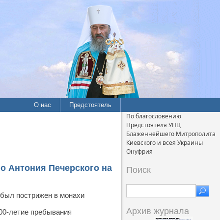
О нас
Предстоятель
По благословению
Предстоятеля УПЦ
Блаженнейшего Митрополита
Киевского и всея Украины
Онуфрия
о Антония Печерского на
Поиск
 был пострижен в монахи
Архив журнала
000-летие пребывания