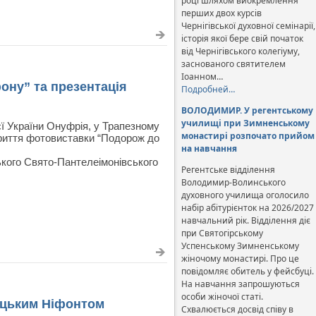
році шляхом виокремлення
перших двох курсів
Чернігівської духовної семінарії,
історія якої бере свій початок
від Чернігівського колегіуму,
заснованого святителем
Іоанном…
ону” та презентація
Подробней…
ВОЛОДИМИР. У регентському
училищі при Зимненському
єї України Онуфрія, у Трапезному
монастирі розпочато прийом
криття фотовиставки “Подорож до
на навчання
ького Свято-Пантелеімонівського
Регентське відділення
Володимир-Волинського
духовного училища оголосило
набір абітурієнток на 2026/2027
навчальний рік. Відділення діє
при Святогірському
Успенському Зимненському
жіночому монастирі. Про це
повідомляє обитель у фейсбуці.
На навчання запрошуються
особи жіночої статі.
уцьким Ніфонтом
Схвалюється досвід співу в