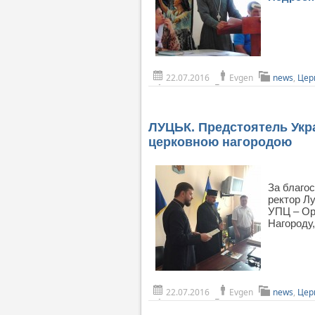
22.07.2016
Evgen
news
,
Цер
ЛУЦЬК. Предстоятель Укр
церковною нагородою
За благо
ректор Лу
УПЦ – Ор
Нагороду
22.07.2016
Evgen
news
,
Цер