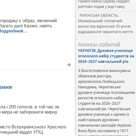
Православну Церкву нардеп
раптово подав у відставку
РІНЕНСЬКА ОБЛАСТЬ.
городиці є образ, явленний
Межиріцький чоловічий
агато далі Казані, навіть
монастир відзначив 35-річчя
Подробней…
відродження чернечого життя
Анонсы событий
ЧЕРНІГІВ. Духовне училище
оголосило набір студентів на
2026–2027 навчальний рік
З благословення виконувача
обов’язків ректора,
архієпископа Любецького
ення
Никодима, Чернігівське
духовне училище псаломщиків-
регентів оголосило набір
студентів на 2026–2027
 і 200 голосів, в той час як
навчальний рік. Чернігівське
до мера не забороняти мирну
духовне училище є одним із
найстаріших духовних
навчальних закладів України.
істо Всеукраїнського Хресного
Воно було засноване у 1817
тницький відділ УПЦ.