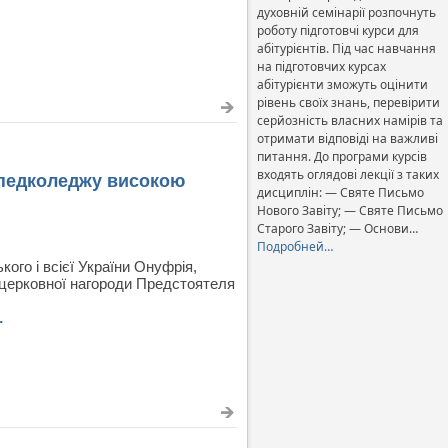
духовній семінарії розпочнуть
роботу підготовчі курси для
абітурієнтів. Під час навчання
на підготовчих курсах
абітурієнти зможуть оцінити
рівень своїх знань, перевірити
серйозність власних намірів та
отримати відповіді на важливі
питання. До програми курсів
входять оглядові лекції з таких
 педколеджу високою
дисциплін: — Святе Письмо
Нового Завіту; — Святе Письмо
Старого Завіту; — Основи…
Подробней…
го і всієї України Онуфрія,
 церковної нагороди Предстоятеля
…