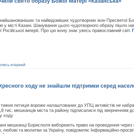
ачили свято образу Божої Матері «Казанська»
найшанованіших та найвідоміших чудотворних ікон Пресвятої Бо
 у місті Казані. Шанування цього чудотворного образу пішло наб
ї Російської імперії. Про цю ікону знає увесь православний світ.
опись епархий
ресного ходу не знайшли підтримки серед насел
тижня петиція вороже налаштованих до УПЦ активістів не набрала
,8 тис. мешканців міста та району підписалися під зверненням 
у ходу
вні мешканці Борисполя виборюють право на проведення через м
, любові та молитви за Україну, повідомляє Інформаційно-просві