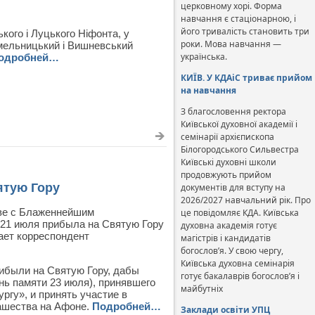
церковному хорі. Форма
навчання є стаціонарною, і
його тривалість становить три
кого і Луцького Ніфонта, у
роки. Мова навчання —
Хмельницький і Вишневський
українська.
одробней…
КИЇВ. У КДАіС триває прийом
на навчання
З благословення ректора
Київської духовної академії і
семінарії архієпископа
Білогородського Сильвестра
Київські духовні школи
продовжують прийом
ятую Гору
документів для вступу на
2026/2027 навчальний рік. Про
аве с Блаженнейшим
це повідомляє КДА. Київська
21 июля прибыла на Святую Гору
духовна академія готує
ает корреспондент
магістрів і кандидатів
богослов’я. У свою чергу,
Київська духовна семінарія
ибыли на Святую Гору, дабы
готує бакалаврів богослов’я і
нь памяти 23 июля), принявшего
майбутніх
ргу», и принять участие в
нашества на Афоне.
Подробней…
Заклади освіти УПЦ