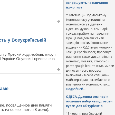
запрошують на навчання
іконопису
У Кам’янець-Подільському
іконописному училищі та
іконописному відділенні
Одеської духовної семінарії
триває прийом на навчання.
Про це повідомляє сайти
ть у Всеукраїнській
закладів освіти. Іконописне
відділення ОДС імені монахині
Таїсії (Серапіонової) пропонує
і у Хресній ході любові, миру і
вивчення таких дисциплін, як
ї України Онуфрія і присвячена
іконопис, мозаїка, стінопис і
реставрація ікон та книг. Умови
для освітнього процесу
включають в себе спеціальні
майстерні для поглибленого
вивчення як іконопису, так…
раме
Подробней…
ОДЕСА. Духовна семінарія
оголошує набір на підготовчі
тие, посвященное дню памяти
курси для абітурієнтів
ть их совершается 8 июля).
13 червня при Одеській