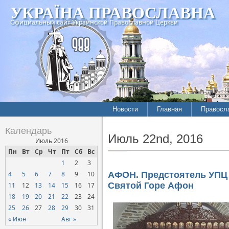
УКРАЇНА ПРАВОСЛАВНА
Официальный сайт Украинской Православной Церкви
Новости
Главная
Правосл
Летопись епархий
Богослов
Календарь
Июль 22nd, 2016
Межконфессиональные
История
Июль 2016
отношения
Пн
Вт
Ср
Чт
Пт
Сб
Вс
Митропо
1
2
3
Нарушения прав
Хроники
верующих
4
5
6
7
8
9
10
АФОН. Предстоятель УПЦ 
Святой Горе Афон
11
12
13
14
15
16
17
Официальная хроника
18
19
20
21
22
23
24
Расколы, ереси, секты
25
26
27
28
29
30
31
СОЦИАЛЬНОЕ
« Июн
Авг »
СЛУЖЕНИЕ