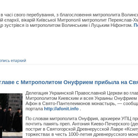
 в часі свого перебування, з благословення митрополита Волинсь
й єпархії, вікарій Київської Митрополії митрополит Переяслав-
р зустрівся із митрополитом Волинським і Луцьким Ніфонтом.
П
опись епархий
главе с Митрополитом Онуфрием прибыла на Св
Делегация Украинской Православной Церкви во гл
Митрополитом Киевским и всея Украины Онуфрием 
Афон в Свято-Пантелеимонов монастырь, — сообщ
портала
http://afonit.info
.
По словам митрополита Онуфрия, архиереи УПЦ пр
почтить память преп. Антония Киево-Печерского (де
постриг в Святогорской Древнерусской Лавре «Ксилу
торжествах в честь 1000-летия древнерусского мо