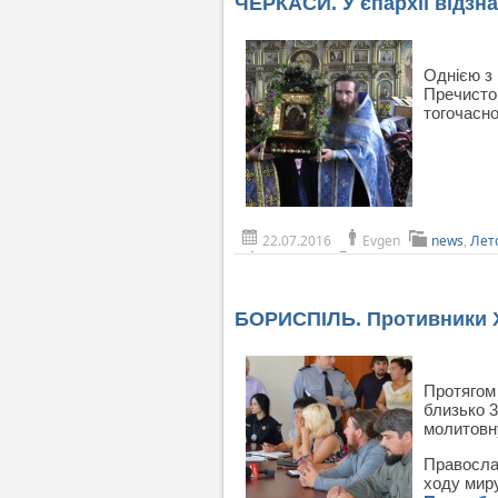
ЧЕРКАСИ. У єпархії відзн
Однією з 
Пречистою
тогочасно
22.07.2016
Evgen
news
,
Лет
БОРИСПІЛЬ. Противники Х
Протягом 
близько 3
молитовн
Правосла
ходу миру