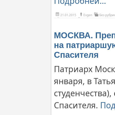
Подробней…
21.01.2015
Evgen
Без рубри
МОСКВА. Преп
на патриаршу
Спасителя
Патриарх Моск
января, в Тать
студенчества),
Спасителя.
По