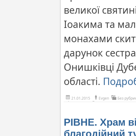
великої святин
Іоакима та мал
монахами скита
дарунок сестра
Онишківці Дуб
області.
Подро
21.01.2015
Evgen
Без рубри
РІВНЕ. Храм в
благодійний т