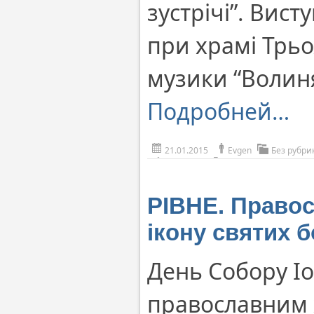
зустрічі”. Вис
при храмі Трьо
музики “Волин
Подробней…
21.01.2015
Evgen
Без рубри
РІВНЕ. Правос
ікону святих б
День Собору Іо
православним 