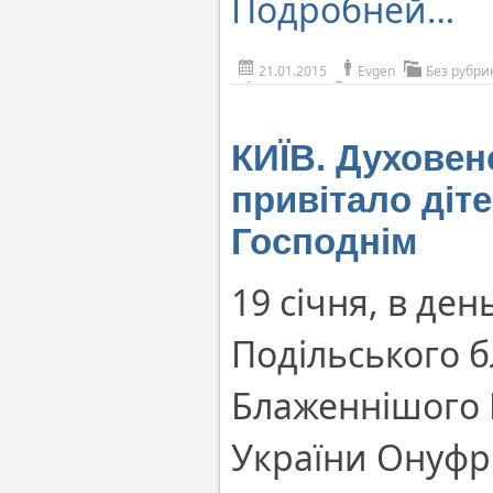
Подробней…
21.01.2015
Evgen
Без рубри
КИЇВ. Духовен
привітало діт
Господнім
19 січня, в де
Подільського 
Блаженнішого М
України Онуфрі