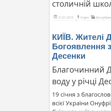
столичній школ
21.01.2015
Evgen
Без рубри
КИЇВ. Жителі 
Богоявлення з
Десенки
Благочинний Д
воду у річці Де
19 січня з благосло
всієї України Онуф