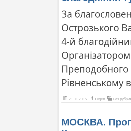
За благослове
Острозького В
4-й благодійни
Організатором
Преподобного 
Рівненському в
21.01.2015
Evgen
Без рубри
МОСКВА. Проп