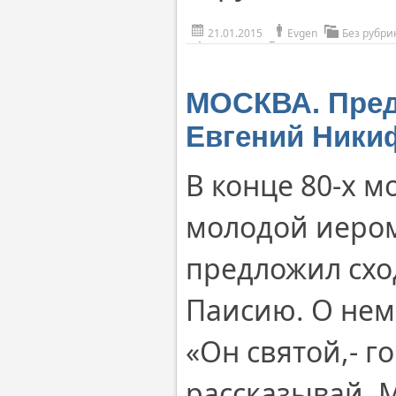
21.01.2015
Evgen
Без рубри
МОСКВА. Пред
Евгений Никиф
В конце 80-х м
молодой иером
предложил сход
Паисию. О нем
«Он святой,- г
рассказывай. М