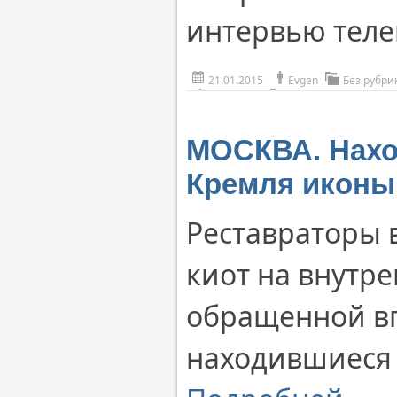
интервью теле
21.01.2015
Evgen
Без рубри
МОСКВА. Нахо
Кремля иконы
Реставраторы
киот на внутр
обращенной вг
находившиеся 