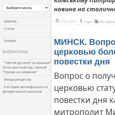
новина на столичн
Церковь
21.01.2015
Evgen
Без рубри
Статьи
МИНСК. Вопро
Галерея
церковью боле
Библиотека
повестки дня
"Святой дух несёт на крыльях!"
50-км крестный ход с иконой
"Призри на смирение"
Вопрос о полу
Звезда рождества
церковью стат
К истории автокефального и
филаретовского расколов
повестки дня 
митрополит Ми