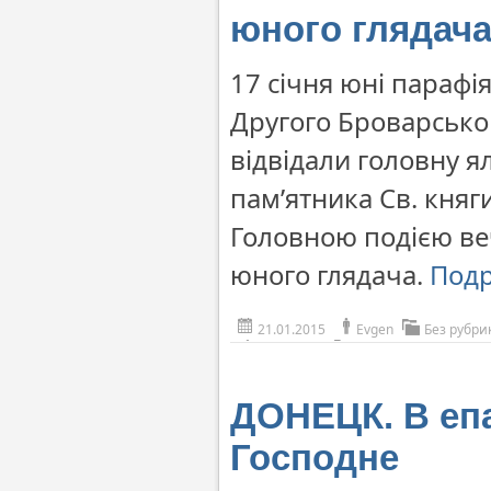
юного глядач
17 січня юні парафі
Другого Броварськог
відвідали головну ял
пам’ятника Св. княг
Головною подією веч
юного глядача.
Под
21.01.2015
Evgen
Без рубри
ДОНЕЦК. В еп
Господне