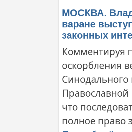
МОСКВА. Влад
варане выступ
законных инт
Комментируя п
оскорбления в
Синодального 
Православной 
что последова
полное право з