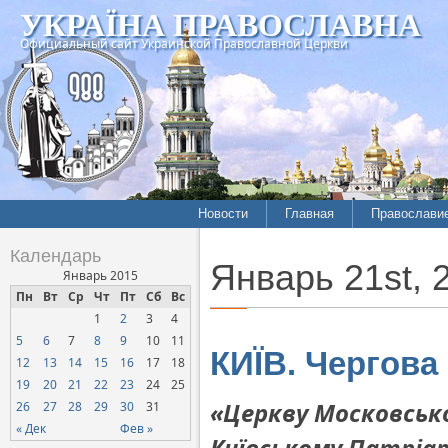
УКРАЇНА ПРАВОСЛАВНА
Официальный сайт Украинской Православной Церкви
Новости
Главная
Православи
Календарь
Январь 21st, 
Январь 2015
Пн
Вт
Ср
Чт
Пт
Сб
Вс
1
2
3
4
5
6
7
8
9
10
11
КИЇВ. Чергова
12
13
14
15
16
17
18
19
20
21
22
23
24
25
«Церкву Московськ
26
27
28
29
30
31
« Дек
Фев »
Київському Патріа