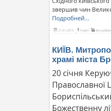
Східного київського
звершив чин Велико
Подробней…
21.01.2015
Evgen
Без рубри
КИЇВ. Митропо
храмі міста Б
20 січня Керую
Православної 
Бориспільськи
Божественну лі