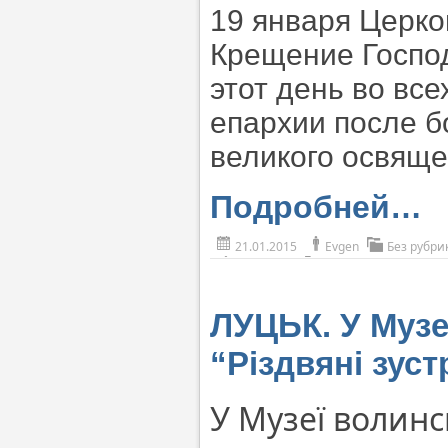
19 января Церко
Крещение Господ
этот день во вс
епархии после б
великого освяще
Подробней…
21.01.2015
Evgen
Без рубри
ЛУЦЬК. У Музе
“Різдвяні зуст
У Музеї волинсь