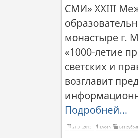
СМИ» ХХIII Ме
образовательн
монастыре г. М
«1000-летие п
светских и пр
возглавит пре
информационно
Подробней…
21.01.2015
Evgen
Без рубри