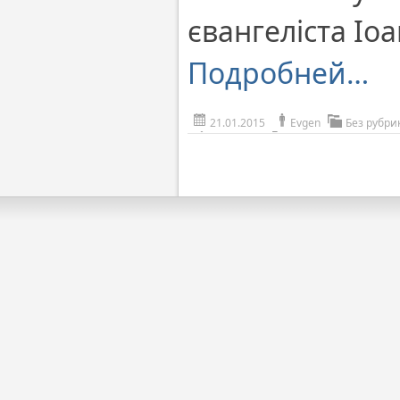
євангеліста Іо
Подробней…
21.01.2015
Evgen
Без рубри