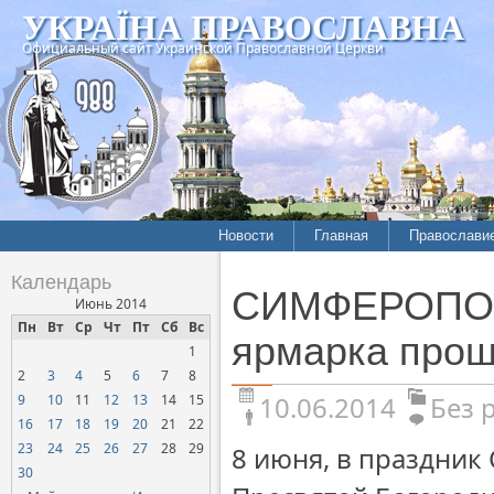
УКРАЇНА ПРАВОСЛАВНА
Официальный сайт Украинской Православной Церкви
Новости
Главная
Православи
Календарь
СИМФЕРОПОЛЬ
Июнь 2014
Пн
Вт
Ср
Чт
Пт
Сб
Вс
ярмарка прош
1
2
3
4
5
6
7
8
10.06.2014
Без 
9
10
11
12
13
14
15
16
17
18
19
20
21
22
23
24
25
26
27
28
29
8 июня, в праздник
30