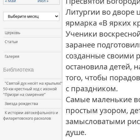
Пресвятой Богород
« Май
Июл »
Литургии во дворе 
ярмарка «В ярких к
Ученики воскресно
Церковь
Статьи
заранее подготовил
созданные своими р
Галерея
остановила детей, 
Библиотека
того, чтобы порадо
"Святой дух несёт на крыльях!"
с праздником.
50-км крестный ход с иконой
"Призри на смирение"
Самые маленькие во
Звезда рождества
простым узором, де
К истории автокефального и
филаретовского расколов
замысловатыми рису
душе.