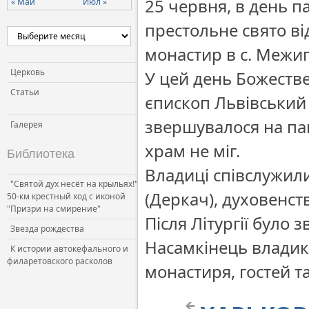
25 червня, в день п
« Май
Июл »
Церковь и власть
престольне свято в
Церковь и общество
монастир в с. Межиг
Церковь и СМИ
Церковь
У цей день Божеств
Статьи
єпископ Львівський 
звершувалося на пап
Галерея
храм не міг.
Библиотека
Владиці співслужили
"Святой дух несёт на крыльях!"
(Деркач), духовенст
50-км крестный ход с иконой
"Призри на смирение"
Після Літургії було
Звезда рождества
Насамкінець владика
К истории автокефального и
филаретовского расколов
монастиря, гостей т