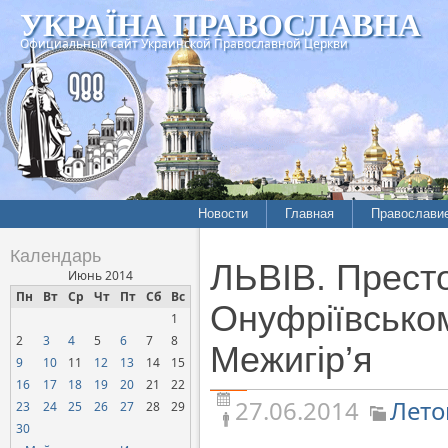
УКРАЇНА ПРАВОСЛАВНА
Официальный сайт Украинской Православной Церкви
Новости
Главная
Православи
Летопись епархий
Богословие
Календарь
ЛЬВІВ. Престо
Межконфессиональные
История
Июнь 2014
отношения
Пн
Вт
Ср
Чт
Пт
Сб
Вс
Митрополит
Онуфріївськом
1
Нарушения прав
Хроники
верующих
2
3
4
5
6
7
8
Межигір’я
9
10
11
12
13
14
15
Официальная хроника
16
17
18
19
20
21
22
Расколы, ереси, секты
27.06.2014
Лето
23
24
25
26
27
28
29
СОЦИАЛЬНОЕ
30
СЛУЖЕНИЕ