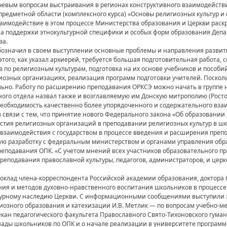
евым вопросам выстраивания в регионах конструктивного взаимодействия
предметной области (комплексного курса) «Основы религиозных культур и 
имодействие в этом процессе Министерства образования и Церкви раскр
а поддержки этнокультурной специфики и особых форм образования Депа
ва.
бозначил в своем выступлении основные проблемы и направления разви
этого, как указал архиерей, требуется большая подготовительная работа,
по религиозным культурам, подготовка на их основе учебников и пособи
озных организациях, реализация программ подготовки учителей. Поскольк
льно. Работу по расширению преподавания ОРКСЭ можно начать в группе 
ого отдела назвал также и возглавляемую им Донскую митрополию (Росто
еобходимость качественно более упорядоченного и содержательного вза
 связи с тем, что принятие нового Федерального закона «Об образовани
стия религиозных организаций в преподавании религиозных культур в шк
заимодействия с государством в процессе введения и расширения преп
ую разработку с федеральным министерством и органами управления обр
реподавания ОПК. «С учетом мнений всех участников образовательного пр
преподавания православной культуры, педагогов, администраторов, и цер
клад члена-корреспондента Российской академии образования, доктора п
ния и методов духовно-нравственного воспитания школьников в процессе
ьтурному наследию Церкви. С информационными сообщениями выступили
иозного образования и катехизации И.В. Метлик — по вопросам учебно-м
кан педагогического факультета Православного Свято-Тихоновского гуман
ады школьников по ОПК и о начале реализации в университете програм