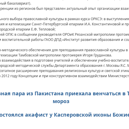
ный бакалавриат).
еренции из регионов был представлен актуальный опыт организации взаи
ьного выбора православной культуры в рамках курса ОРКСЭ: в выступлен
ия и катехизации Санкт-Петербургской епархии И.А. Константиновой и п
ородской епархии Е.Ф. Тепловой;
елей ОПК: в сообщении руководителя ОРОиК Рязанской митрополии протои
и воспитательной работы ГАОО ДПД «Институт развития образования и со
о-методического обеспечения для преподавания православной культуры в
атехизации Тамбовской митрополии протоиерея Игоря Груданова.
взаимодействия в подготовке учителей и обеспечении учебно-воспитате
ородской методической службы Департамента образования г. Москвы Я.С. 
этапное расширение преподавания религиозных культур и светской этик
в 2012 году Концепции и при конструктивном взаимодействии Министерств
ная пара из Пакистана приехала венчаться в 
мороз
Состоялся акафист у Касперовской иконы Божи