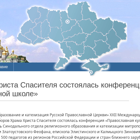
авие
иста Спасителя состоялась конференц
ной школе»
бразование и катехизация Русской Православной Церкви» XXII Междунар
боров Храма Христа Спасителя состоялась конференция «Православная ку
 Синодального отдела религиозного образования и катехизации митропол
 Златоустовского Феофана, епископа Элистинского и Калмыцкого Зиновия
500 педагогов из регионов Российской Федерации и стран ближнего зару