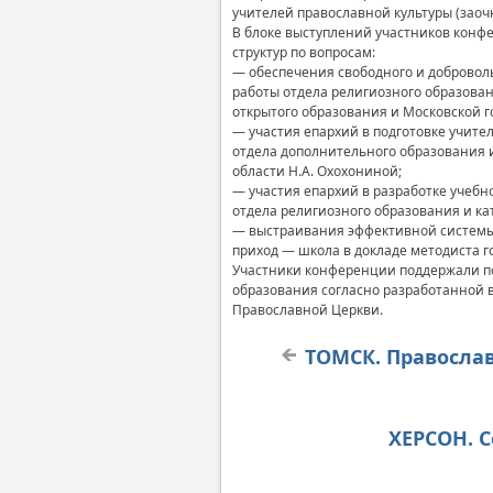
учителей православной культуры (заоч
В блоке выступлений участников конф
структур по вопросам:
— обеспечения свободного и добровол
работы отдела религиозного образован
открытого образования и Московской г
— участия епархий в подготовке учит
отдела дополнительного образования 
области Н.А. Охохониной;
— участия епархий в разработке учебн
отдела религиозного образования и к
— выстраивания эффективной системы 
приход — школа в докладе методиста г
Участники конференции поддержали по
образования согласно разработанной 
Православной Церкви.
ТОМСК. Православ
ХЕРСОН. 