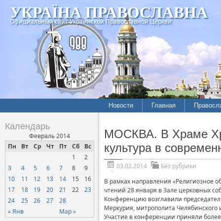
УКРАЇНА ПРАВОСЛАВНА
Официальный сайт Украинской Православной Церкви
Новости
Главная
Правосл
Календарь
МОСКВА. В Храме Хр
Февраль 2014
культура в современ
Пн
Вт
Ср
Чт
Пт
Сб
Вс
1
2
03.02.2014
Без рубрики
3
4
5
6
7
8
9
10
11
12
13
14
15
16
В рамках направления «Религиозное о
17
18
19
20
21
22
23
чтений 28 января в Зале церковных со
Конференцию возглавили председатель
24
25
26
27
28
Меркурия, митрополита Челябинского и
« Янв
Мар »
Участие в конференции приняли более 