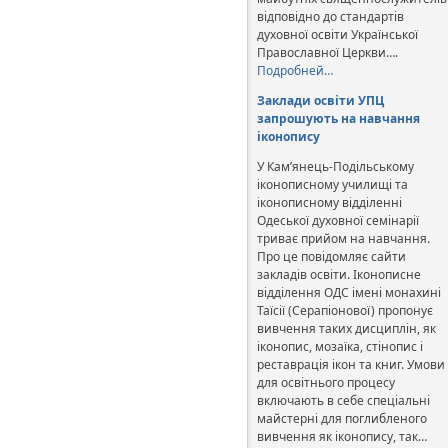
відповідно до стандартів
духовної освіти Української
Православної Церкви….
Подробней…
Заклади освіти УПЦ
запрошують на навчання
іконопису
У Кам’янець-Подільському
іконописному училищі та
іконописному відділенні
Одеської духовної семінарії
триває прийом на навчання.
Про це повідомляє сайти
закладів освіти. Іконописне
відділення ОДС імені монахині
Таїсії (Серапіонової) пропонує
вивчення таких дисциплін, як
іконопис, мозаїка, стінопис і
реставрація ікон та книг. Умови
для освітнього процесу
включають в себе спеціальні
майстерні для поглибленого
вивчення як іконопису, так…