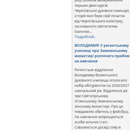
році шляхом виокремлення
перших двох курсів
Чернігівської духовної семінарії,
історія якої бере свій початок
від Чернігівського колегіуму,
заснованого святителем
Іоанном…
Подробней…
ВОЛОДИМИР. У регентському
училищі при Зимненському
монастирі розпочато прийом
на навчання
Регентське відділення
Володимир-Волинського
духовного училища оголосило
набір абітурієнток на 2026/2027
навчальний рік. Відділення діє
при Святогірському
Успенському Зимненському
жіночому монастирі. Про це
повідомляє обитель у фейсбуці.
На навчання запрошуються
особи жіночої статі.
Схвалюється досвід співу в