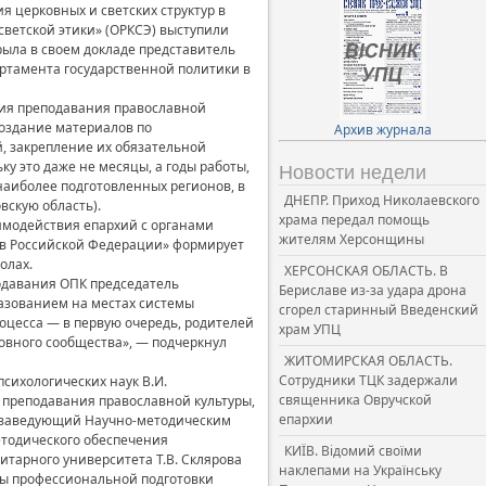
 церковных и светских структур в
светской этики» (ОРКСЭ) выступили
ыла в своем докладе представитель
ртамента государственной политики в
тия преподавания православной
 создание материалов по
Архив журнала
й, закрепление их обязательной
у это даже не месяцы, а годы работы,
Новости недели
наиболее подготовленных регионов, в
ДНЕПР. Приход Николаевского
вскую область).
храма передал помощь
имодействия епархий с органами
жителям Херсонщины
и в Российской Федерации» формирует
олах.
ХЕРСОНСКАЯ ОБЛАСТЬ. В
одавания ОПК председатель
Бериславе из-за удара дрона
азованием на местах системы
сгорел старинный Введенский
оцесса — в первую очередь, родителей
храм УПЦ
ковного сообщества», — подчеркнул
ЖИТОМИРСКАЯ ОБЛАСТЬ.
Сотрудники ТЦК задержали
сихологических наук В.И.
священника Овручской
 преподавания православной культуры,
епархии
 заведующий Научно-методическим
етодического обеспечения
КИЇВ. Відомий своїми
итарного университета Т.В. Склярова
наклепами на Українську
мы профессиональной подготовки