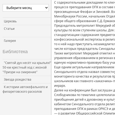
С содержательными докладами по ключ
процессе преподавания ОПК в составе 
преосвященные Феофан и Зиновий. Вза
Минобрнауки России, начальник Отдел
сфере общего образования С.Д. Ермако
Церковь
Председатель митрополит Меркурий о
Статьи
культуры по всем ступеням школы. Для 
стандартизации содержания предметов 
конфессиональной экспертизы в религи
Галерея
то к ней надо приступать незамедлите
числе которых председатель Синодальн
Библиотека
Также митрополит Меркурий отметил н
управления образованием в регионах в
единую нормативно-правовую базу уча
"Святой дух несёт на крыльях!"
Еще одним актуальным направлением в
50-км крестный ход с иконой
Синодального отдела назвал совместн
"Призри на смирение"
мониторинга качества и результатов п
Звезда рождества
школьников как главного «заказчика» 
иерарх.
К истории автокефального и
Далее на конференции был заслушан до
филаретовского расколов
Слободчикова по тематике целеполага
приобщения детей к духовному и кул
кабинетом Синодального отдела религ
преподавания ОПК в рамках ОРКСЭ и де
— о развитии Общероссийской Олимпи