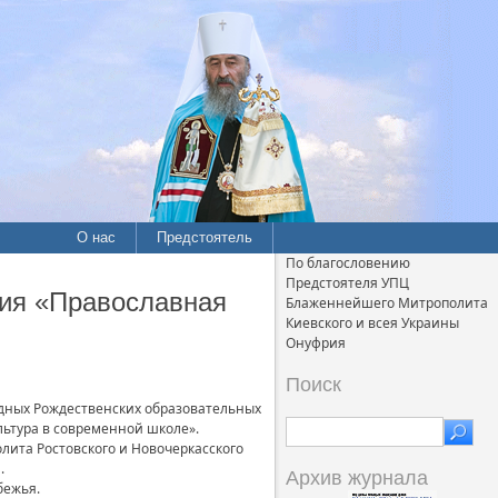
О нас
Предстоятель
По благословению
Предстоятеля УПЦ
ия «Православная
Блаженнейшего Митрополита
Киевского и всея Украины
Онуфрия
Поиск
одных Рождественских образовательных
льтура в современной школе».
ита Ростовского и Новочеркасского
.
Архив журнала
бежья.