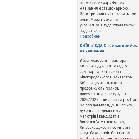
церковному хорі. Форма
навчання є стаціонарною, і
його тривалість становить три
роки. Мова навчання —
українська. Студенткам також
надається…
Подробней…
КИЇВ. У КДАіС триває прийом
на навчання
З благословення ректора
Київської духовної академії і
семінарії архієпископа
Білогородського Сильвестра
Київські духовні школи
продовжують прийом
документів для вступу на
2026/2027 навчальний рік. Про
це повідомляє КДА. Київська
духовна академія готує
магістрів і кандидатів
богослов’я. У свою чергу,
Київська духовна семінарія
готує бакалаврів богослов’я і
майбутніх священнослужителів