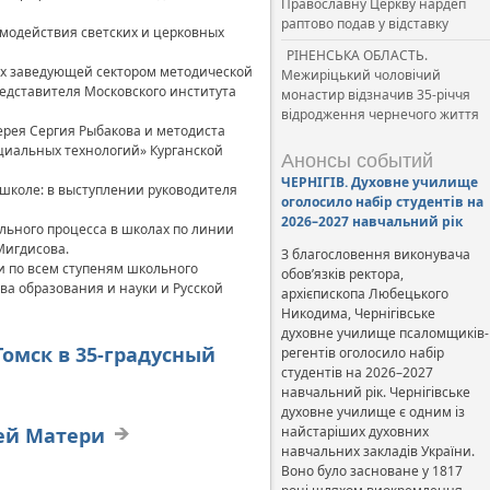
Православну Церкву нардеп
раптово подав у відставку
модействия светских и церковных
РІНЕНСЬКА ОБЛАСТЬ.
иях заведующей сектором методической
Межиріцький чоловічий
редставителя Московского института
монастир відзначив 35-річчя
відродження чернечого життя
ерея Сергия Рыбакова и методиста
циальных технологий» Курганской
Анонсы событий
ЧЕРНІГІВ. Духовне училище
 школе: в выступлении руководителя
оголосило набір студентів на
2026–2027 навчальний рік
льного процесса в школах по линии
Мигдисова.
З благословення виконувача
и по всем ступеням школьного
обов’язків ректора,
а образования и науки и Русской
архієпископа Любецького
Никодима, Чернігівське
духовне училище псаломщиків-
Томск в 35-градусный
регентів оголосило набір
студентів на 2026–2027
навчальний рік. Чернігівське
духовне училище є одним із
ей Матери
найстаріших духовних
навчальних закладів України.
Воно було засноване у 1817