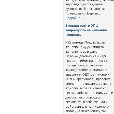
відповідно до стандартів
духовної освіти Української
Православної Церкви….
Подробней…
Заклади освіти УПЦ
запрошують на навчання
іконопису
У Кам’янець-Подільському
іконописному училищі та
іконописному відділенні
Одеської духовної семінарії
триває прийом на навчання.
Про це повідомляє сайти
закладів освіти. Іконописне
відділення ОДС імені монахині
Таїсії (Серапіонової) пропонує
вивчення таких дисциплін, як
іконопис, мозаїка, стінопис і
реставрація ікон та книг. Умови
для освітнього процесу
включають в себе спеціальні
майстерні для поглибленого
вивчення як іконопису, так…