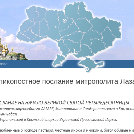
авие
ие
копостное послание митрополита Лаз
литы
СЛАНИЕ НА НАЧАЛО ВЕЛИКОЙ СВЯТОЙ ЧЕТЫРЕДЕСЯТНИЦЫ
окопреосвященнейшего ЛАЗАРЯ, Митрополита Симферопольского и Крымско
ным чадам
феропольской и Крымской епархии Украинской Православной Церкви
любленные о Господе пастыри, честные иноки и инокини, боголюбивые мир