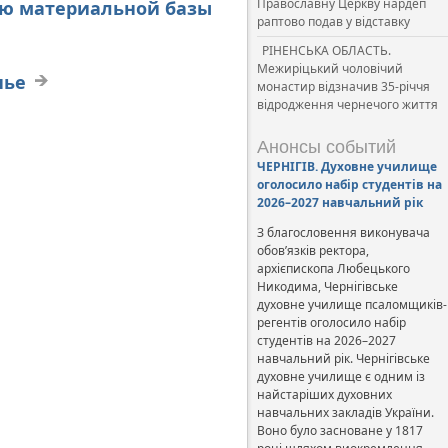
Православну Церкву нардеп
ию материальной базы
раптово подав у відставку
РІНЕНСЬКА ОБЛАСТЬ.
Межиріцький чоловічий
нье
монастир відзначив 35-річчя
відродження чернечого життя
Анонсы событий
ЧЕРНІГІВ. Духовне училище
оголосило набір студентів на
2026–2027 навчальний рік
З благословення виконувача
обов’язків ректора,
архієпископа Любецького
Никодима, Чернігівське
духовне училище псаломщиків-
регентів оголосило набір
студентів на 2026–2027
навчальний рік. Чернігівське
духовне училище є одним із
найстаріших духовних
навчальних закладів України.
Воно було засноване у 1817