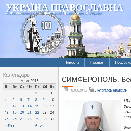
УКРАЇНА ПРАВОСЛАВНА
Официальный сайт Украинской Православной Церкви
Новости
Главная
Правосл
Летопись епархий
Богослов
Календарь
СИМФЕРОПОЛЬ. Вели
Межконфессиональные
История
Март 2013
отношения
Пн
Вт
Ср
Чт
Пт
Сб
Вс
Митропо
18.03.2013
Летопись епархий
1
2
3
Нарушения прав
Хроники
верующих
4
5
6
7
8
9
10
ПО
11
12
13
14
15
16
17
Выс
Официальная хроника
вер
18
19
20
21
22
23
24
Расколы, ереси, секты
Сим
25
26
27
28
29
30
31
СОЦИАЛЬНОЕ
« Фев
Апр »
Воз
СЛУЖЕНИЕ