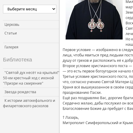
Мил
Церковь и власть
март
Зем
Церковь и общество
сер
Вос
Церковь и СМИ
Церковь
Свя
Статьи
леч
Но 
наш
Галерея
Первое условие — изображено в следую
лица, чтобы явиться пред людьми пост
Библиотека
душу от грехов и расположить её к добр
Второе условие христианского поста —
— это есть первое богоугодное начало 
"Святой дух несёт на крыльях!"
Третье условие христианского поста, 
50-км крестный ход с иконой
что, согласно учению Святой Матери-Ц
"Призри на смирение"
Храня всё вышеуказанное в своём серд
Звезда рождества
празднованию Пасхи.
Ещё раз поздравляю Вас, дорогие брати
К истории автокефального и
Сердечно желаю, дабы послужил он все
филаретовского расколов
Благословение Божие да пребудет с Ва
† Лазарь,
Митрополит Симферопольский и Крым