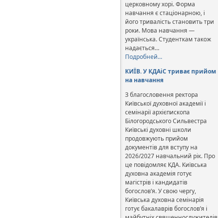
церковному хорі. Форма
навчання є стаціонарною, і
його тривалість становить три
роки. Мова навчання —
українська. Студенткам також
надається…
Подробней…
КИЇВ. У КДАіС триває прийом
на навчання
З благословення ректора
Київської духовної академії і
семінарії архієпископа
Білогородського Сильвестра
Київські духовні школи
продовжують прийом
документів для вступу на
2026/2027 навчальний рік. Про
це повідомляє КДА. Київська
духовна академія готує
магістрів і кандидатів
богослов’я. У свою чергу,
Київська духовна семінарія
готує бакалаврів богослов’я і
майбутніх священнослужителів