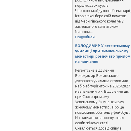
році шляхом виокремлення
перших двох курсів
Чернігівської духовної семінарії,
історія якої бере свій початок
від Чернігівського колегіуму,
заснованого святителем
Іоанном…
Подробней…
ВОЛОДИМИР. У регентському
училищі при Зимненському
монастирі розпочато прийом
на навчання
Регентське відділення
Володимир-Волинського
духовного училища оголосило
набір абітурієнток на 2026/2027
навчальний рік. Відділення діє
при Святогірському
Успенському Зимненському
жіночому монастирі. Про це
повідомляє обитель у фейсбуці.
На навчання запрошуються
особи жіночої статі.
Схвалюється досвід співу в