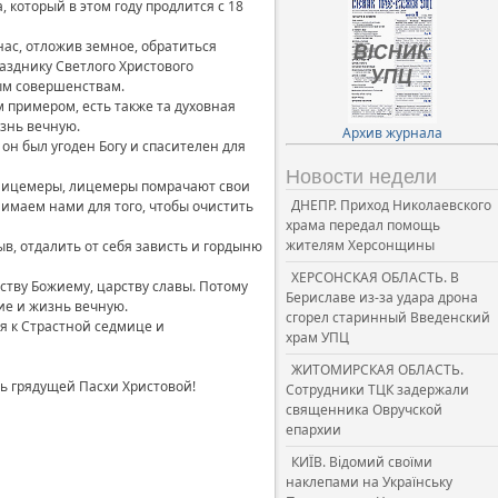
который в этом году продлится с 18
ас, отложив земное, обратиться
разднику Светлого Христового
ным совершенствам.
 примером, есть также та духовная
изнь вечную.
Архив журнала
 он был угоден Богу и спасителен для
Новости недели
к лицемеры, лицемеры помрачают свои
ДНЕПР. Приход Николаевского
нимаем нами для того, чтобы очистить
храма передал помощь
жителям Херсонщины
в, отдалить от себя зависть и гордыню
ХЕРСОНСКАЯ ОБЛАСТЬ. В
ству Божиему, царству славы. Потому
Бериславе из-за удара дрона
ие и жизнь вечную.
сгорел старинный Введенский
я к Страстной седмице и
храм УПЦ
ЖИТОМИРСКАЯ ОБЛАСТЬ.
ь грядущей Пасхи Христовой!
Сотрудники ТЦК задержали
священника Овручской
епархии
КИЇВ. Відомий своїми
наклепами на Українську