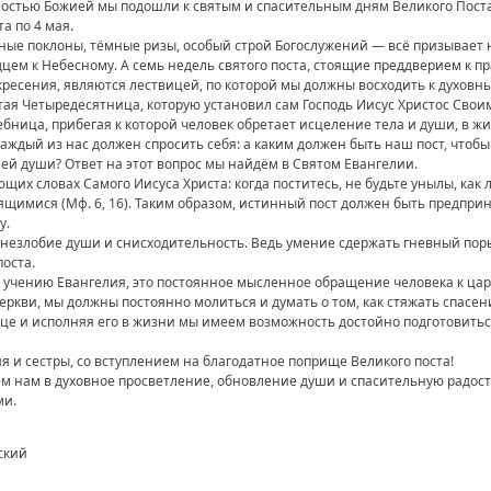
остью Божией мы подошли к святым и спасительным дням Великого Поста, 
а по 4 мая.
ные поклоны, тёмные ризы, особый строй Богослужений — всё призывает н
дцем к Небесному. А семь недель святого поста, стоящие преддверием к п
кресения, являются лествицей, по которой мы должны восходить к духов
тая Четыредесятница, которую установил сам Господь Иисус Христос Своим
ебница, прибегая к которой человек обретает исцеление тела и души, в ж
каждый из нас должен спросить себя: а каким должен быть наш пост, чтобы
ей души? Ответ на этот вопрос мы найдём в Святом Евангелии.
щих словах Самого Иисуса Христа: когда поститесь, не будьте унылы, ка
ящимися (Мф. 6, 16). Таким образом, истинный пост должен быть предпри
у.
 незлобие души и снисходительность. Ведь умение сдержать гневный поры
поста.
по учению Евангелия, это постоянное мысленное обращение человека к цар
еркви, мы должны постоянно молиться и думать о том, как стяжать спасен
це и исполняя его в жизни мы имеем возможность достойно подготовитьс
я и сестры, со вступлением на благодатное поприще Великого поста!
м нам в духовное просветление, обновление души и спасительную радост
ми.
ский