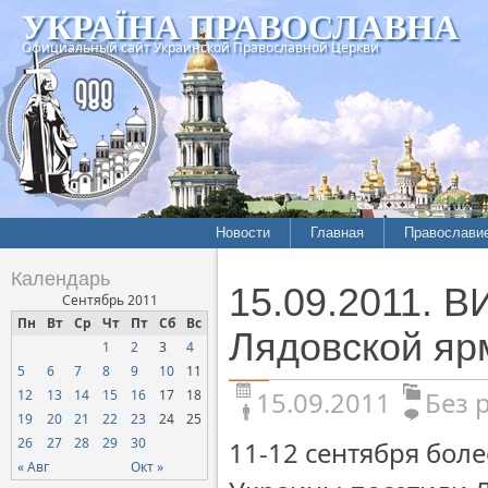
УКРАЇНА ПРАВОСЛАВНА
Официальный сайт Украинской Православной Церкви
Новости
Главная
Православи
Календарь
15.09.2011. 
Сентябрь 2011
Пн
Вт
Ср
Чт
Пт
Сб
Вс
Лядовской яр
1
2
3
4
5
6
7
8
9
10
11
15.09.2011
Без 
12
13
14
15
16
17
18
19
20
21
22
23
24
25
26
27
28
29
30
11-12 сентября боле
« Авг
Окт »