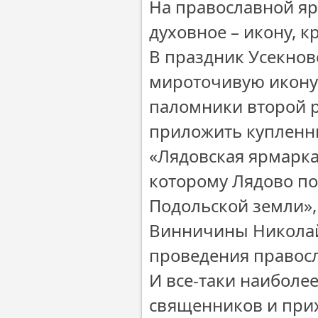
На православной яр
духовное – икону, к
В праздник Усекнов
мироточивую икону
паломники второй р
приложить купленны
«Лядовская ярмарка
которому Лядово по
Подольской земли»,
Винничины Николай
проведения правос
И все-таки наиболе
священников и при