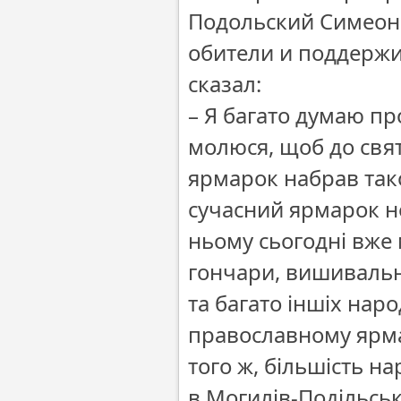
Подольский Симеон
обители и поддерж
сказал:
– Я багато думаю пр
молюся, щоб до свят
ярмарок набрав таког
сучасний ярмарок н
ньому сьогодні вже 
гончари, вишивальни
та багато іншіх нар
православному ярма
того ж, більшість 
в Могилів-Подільсь