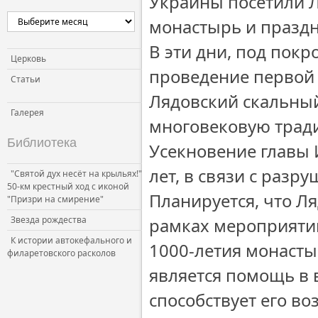
Украины посетили 
монастырь и праздн
В эти дни, под покр
Церковь
проведение первой 
Статьи
Лядовский скальны
Галерея
многовековую трад
Библиотека
Усекновение главы 
лет, в связи с разр
"Святой дух несёт на крыльях!"
50-км крестный ход с иконой
Планируется, что Л
"Призри на смирение"
Звезда рождества
рамках мероприятий
К истории автокефального и
1000-летия монаст
филаретовского расколов
является помощь в 
способствует его в