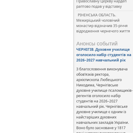
Православну Церкву нардеп
раптово подав у відставку
РІНЕНСЬКА ОБЛАСТЬ.
Межиріцький чоловічий
монастир відзначив 35-річчя
відродження чернечого життя
Анонсы событий
ЧЕРНІГІВ. Духовне училище
оголосило набір студентів на
2026–2027 навчальний рік
З благословення виконувача
обов’язків ректора,
архієпископа Любецького
Никодима, Чернігівське
духовне училище псаломщиків-
регентів оголосило набір
студентів на 2026–2027
навчальний рік. Чернігівське
духовне училище є одним із
найстаріших духовних
навчальних закладів України.
Воно було засноване у 1817