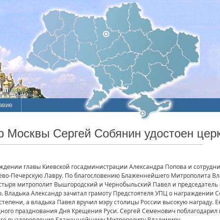
авие
р Москвы Сергей Собянин удостоен цер
ждении главы Киевской госадминистрации Александра Попова и сотрудни
иево-Печерскую Лавру. По благословению Блаженнейшего Митрополита В
стыря митрополит Вышгородский и Чернобыльский Павел и председатель
 Владыка Александр зачитал грамоту Предстоятеля УПЦ о награждении С
тепени, а владыка Павел вручил мэру столицы России высокую награду. Ею
ного празднования Дня Крещения Руси. Сергей Семенович поблагодарил в
его выздоровления Блаженнейшему Митрополиту Владимиру.