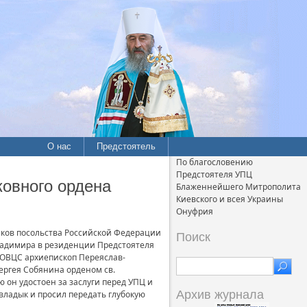
О нас
Предстоятель
По благословению
Предстоятеля УПЦ
ковного ордена
Блаженнейшего Митрополита
Киевского и всея Украины
Онуфрия
ков посольства Российской Федерации
Поиск
ладимира в резиденции Предстоятеля
 ОВЦС архиепископ Переяслав-
ергея Собянина орденом св.
 он удостоен за заслуги перед УПЦ и
Архив журнала
ладык и просил передать глубокую