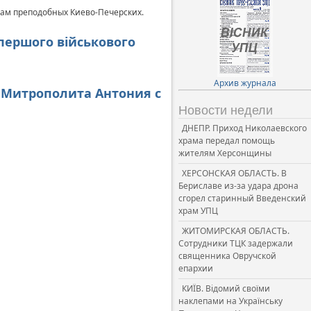
ам преподобных Киево-Печерских.
 першого військового
Архив журнала
 Митрополита Антония с
Новости недели
ДНЕПР. Приход Николаевского
храма передал помощь
жителям Херсонщины
ХЕРСОНСКАЯ ОБЛАСТЬ. В
Бериславе из-за удара дрона
сгорел старинный Введенский
храм УПЦ
ЖИТОМИРСКАЯ ОБЛАСТЬ.
Сотрудники ТЦК задержали
священника Овручской
епархии
КИЇВ. Відомий своїми
наклепами на Українську