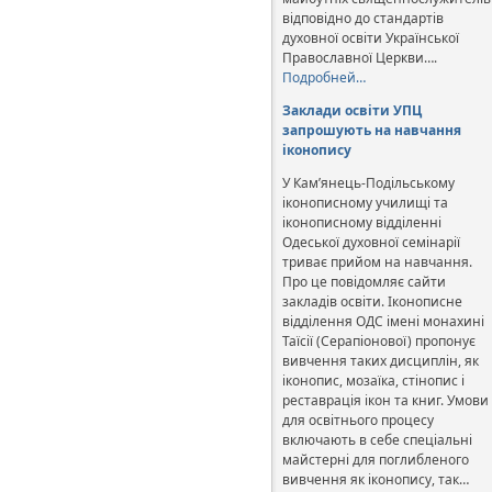
відповідно до стандартів
духовної освіти Української
Православної Церкви….
Подробней…
Заклади освіти УПЦ
запрошують на навчання
іконопису
У Кам’янець-Подільському
іконописному училищі та
іконописному відділенні
Одеської духовної семінарії
триває прийом на навчання.
Про це повідомляє сайти
закладів освіти. Іконописне
відділення ОДС імені монахині
Таїсії (Серапіонової) пропонує
вивчення таких дисциплін, як
іконопис, мозаїка, стінопис і
реставрація ікон та книг. Умови
для освітнього процесу
включають в себе спеціальні
майстерні для поглибленого
вивчення як іконопису, так…