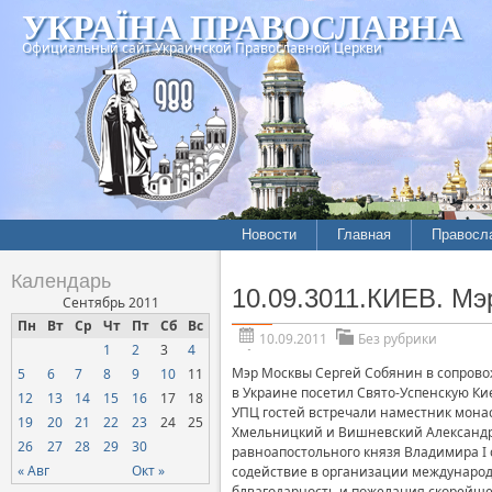
УКРАЇНА ПРАВОСЛАВНА
Официальный сайт Украинской Православной Церкви
Новости
Главная
Правосл
Календарь
10.09.3011.КИЕВ. Мэ
Сентябрь 2011
Пн
Вт
Ср
Чт
Пт
Сб
Вс
10.09.2011
Без рубрики
1
2
3
4
Мэр Москвы Сергей Собянин в сопрово
5
6
7
8
9
10
11
в Украине посетил Свято-Успенскую К
12
13
14
15
16
17
18
УПЦ гостей встречали наместник мона
19
20
21
22
23
24
25
Хмельницкий и Вишневский Александр.
26
27
28
29
30
равноапостольного князя Владимира I с
« Авг
Окт »
содействие в организации международ
блвагодарность и пожелания скорейш