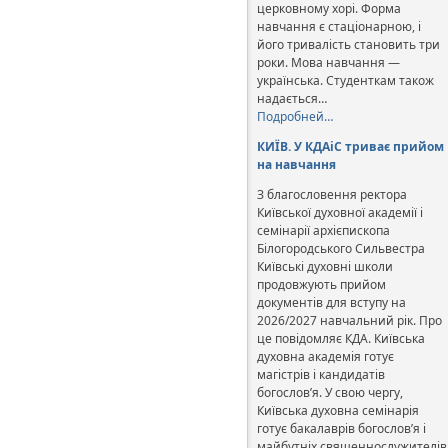
церковному хорі. Форма
навчання є стаціонарною, і
його тривалість становить три
роки. Мова навчання —
українська. Студенткам також
надається…
Подробней…
КИЇВ. У КДАіС триває прийом
на навчання
З благословення ректора
Київської духовної академії і
семінарії архієпископа
Білогородського Сильвестра
Київські духовні школи
продовжують прийом
документів для вступу на
2026/2027 навчальний рік. Про
це повідомляє КДА. Київська
духовна академія готує
магістрів і кандидатів
богослов’я. У свою чергу,
Київська духовна семінарія
готує бакалаврів богослов’я і
майбутніх священнослужителів