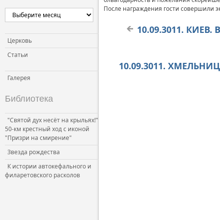
После награждения гости совершили э
10.09.3011. КИЕВ.
Церковь
Статьи
10.09.3011. ХМЕЛЬНИ
Галерея
Библиотека
"Святой дух несёт на крыльях!"
50-км крестный ход с иконой
"Призри на смирение"
Звезда рождества
К истории автокефального и
филаретовского расколов