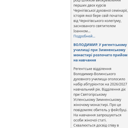
році шляхом виокремлення
перших двох курсів
Чернігівської духовної семінарії,
історія якої бере свій початок
від Чернігівського колегіуму,
заснованого святителем
Іоанном…
Подробней…
ВОЛОДИМИР. У регентському
училищі при Зимненському
монастирі розпочато прийом
на навчання
Регентське відділення
Володимир-Волинського
духовного училища оголосило
набір абітурієнток на 2026/2027
навчальний рік. Відділення діє
при Святогірському
Успенському Зимненському
жіночому монастирі. Про це
повідомляє обитель у фейсбуці.
На навчання запрошуються
особи жіночої статі.
Схвалюється досвід співу в