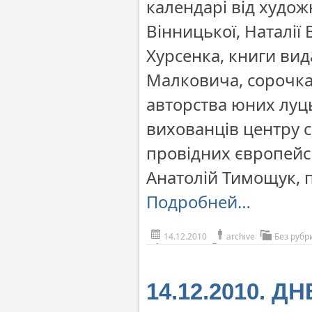
календарі від худож
Вінницької, Наталії 
Хурсенка, книги вид
Малковича, сорочка
авторства юних луц
вихованців центру с
провідних європейсь
Анатолій Тимощук, п
Подробней…
14.12.2010
archive
Без рубр
14.12.2010. 