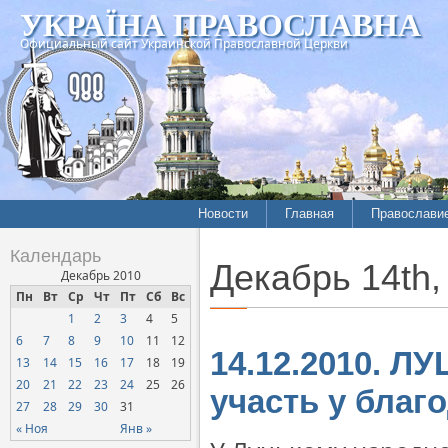
УКРАЇНА ПРАВОСЛАВНА
Официальный сайт Украинской Православной Церкви
Новости
Главная
Православи
Календарь
Декабрь 14th,
Декабрь 2010
Пн
Вт
Ср
Чт
Пт
Сб
Вс
1
2
3
4
5
6
7
8
9
10
11
12
14.12.2010. Л
13
14
15
16
17
18
19
20
21
22
23
24
25
26
участь у благ
27
28
29
30
31
« Ноя
Янв »