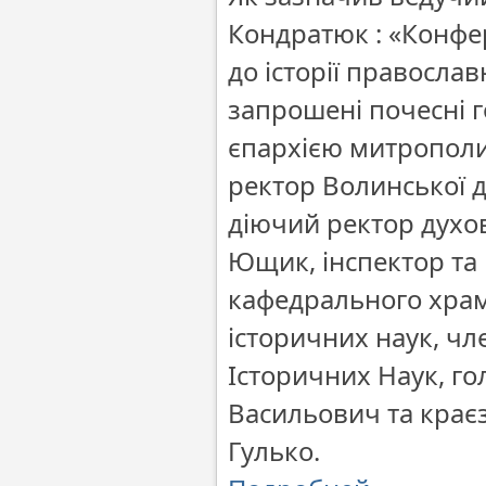
Кондратюк : «Конфе
до історії православ
запрошені почесні 
єпархією митрополи
ректор Волинської д
діючий ректор духо
Ющик, інспектор та
кафедрального храм
історичних наук, чл
Історичних Наук, го
Васильович та крає
Гулько.