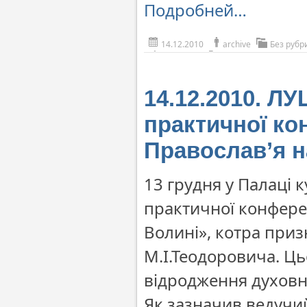
Подробней…
14.12.2010
archive
Без рубр
14.12.2010. ЛУ
практичної кон
Православ’я н
13 грудня у Палаці 
практичної конференц
Волині», котра приз
М.І.Теодоровича. Ц
відродження духовної
Як зазначив ведучий