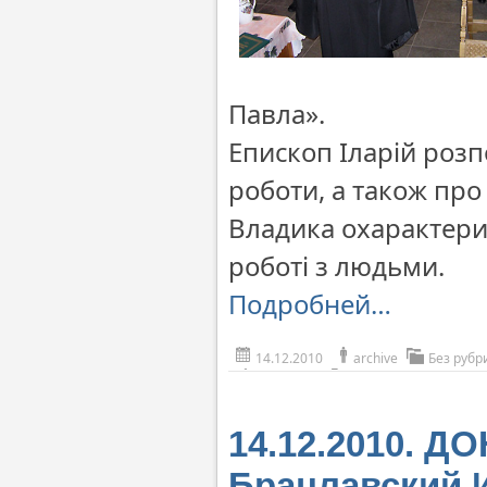
Павла».
Епископ Іларій розпо
роботи, а також про р
Владика охарактериз
роботі з людьми.
Подробней…
14.12.2010
archive
Без рубр
14.12.2010. Д
Брацлавский 