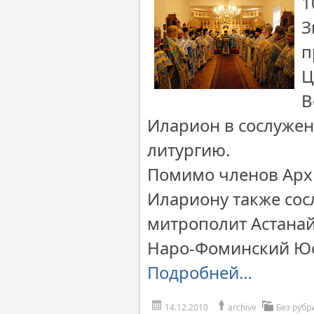
1
З
п
Ц
В
Иларион в сослуже
литургию.
Помимо членов Арх
Илариону также сос
митрополит Астанай
Наро-Фоминский Юс
Подробней…
14.12.2010
archive
Без рубр