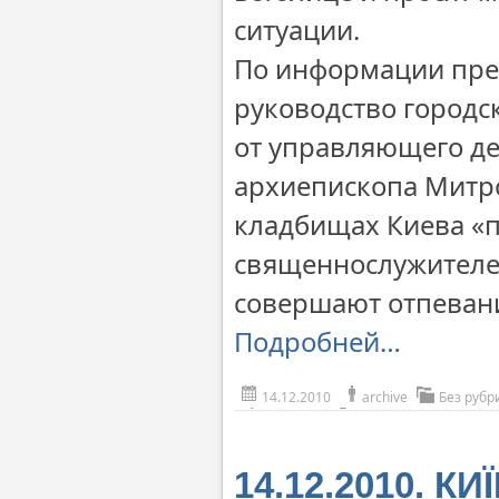
ситуации.
По информации прес
руководство городс
от управляющего д
архиепископа Митро
кладбищах Киева «п
священнослужителе
совершают отпеван
Подробней…
14.12.2010
archive
Без рубр
14.12.2010. К