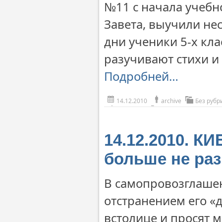
№11 с начала учебн
Завета, выучили нес
дни ученики 5-х кла
разучивают стихи и 
Подробней…
14.12.2010
archive
Без рубр
14.12.2010. К
больше не ра
В самопровозглаше
отстранением его «
встолице и просят 