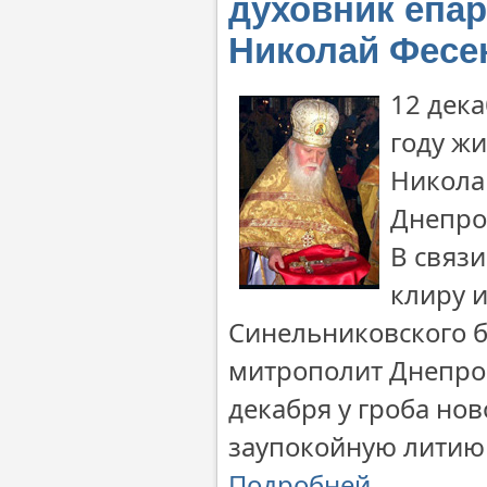
духовник епа
Николай Фесе
12 дек
году ж
Никола
Днепро
В связ
клиру 
Синельниковского 
митрополит Днепро
декабря у гроба но
заупокойную литию 
Подробней…