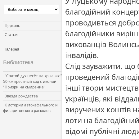
У Луцькому народно
благодійний концерт
проводивться добро
Церковь
благодійники виріш
Статьи
вихованців Волинськ
Галерея
інвалідів.
Библиотека
Слід зауважити, що
проведений благодій
"Святой дух несёт на крыльях!"
50-км крестный ход с иконой
інші твори мистецтв
"Призри на смирение"
Звезда рождества
українців, які відда
К истории автокефального и
виручених коштів на
филаретовского расколов
лоти на благодійний 
відомі публічні люди