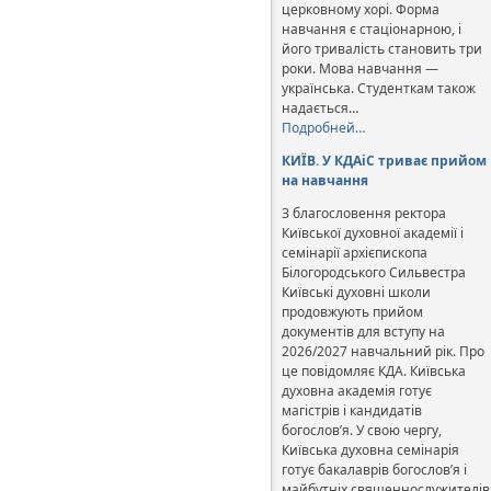
церковному хорі. Форма
навчання є стаціонарною, і
його тривалість становить три
роки. Мова навчання —
українська. Студенткам також
надається…
Подробней…
КИЇВ. У КДАіС триває прийом
на навчання
З благословення ректора
Київської духовної академії і
семінарії архієпископа
Білогородського Сильвестра
Київські духовні школи
продовжують прийом
документів для вступу на
2026/2027 навчальний рік. Про
це повідомляє КДА. Київська
духовна академія готує
магістрів і кандидатів
богослов’я. У свою чергу,
Київська духовна семінарія
готує бакалаврів богослов’я і
майбутніх священнослужителів