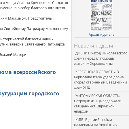
дятся мощи Иоанна Крестителя. Согласно
помещена в собор благоверного князя
рским Максимом. Предстоятель
ния Святейшему Патриарху Московскому
Архив журнала
и исторической близости наших
.Путин, заверив Святейшего Патриарха
Новости недели
ДНЕПР. Приход Николаевского
 Божией Матери.
храма передал помощь
жителям Херсонщины
лома всероссийского
ХЕРСОНСКАЯ ОБЛАСТЬ. В
Бериславе из-за удара дрона
сгорел старинный Введенский
храм УПЦ
аугурации городского
ЖИТОМИРСКАЯ ОБЛАСТЬ.
Сотрудники ТЦК задержали
священника Овручской
епархии
КИЇВ. Відомий своїми
наклепами на Українську