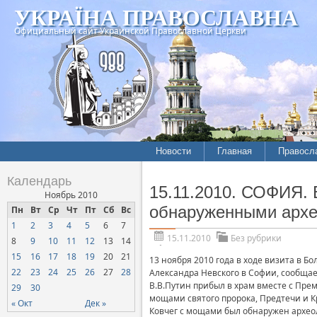
УКРАЇНА ПРАВОСЛАВНА
Официальный сайт Украинской Православной Церкви
Новости
Главная
Правосл
Календарь
15.11.2010. СОФИЯ. 
Ноябрь 2010
обнаруженными архео
Пн
Вт
Ср
Чт
Пт
Сб
Вс
1
2
3
4
5
6
7
15.11.2010
Без рубрики
8
9
10
11
12
13
14
15
16
17
18
19
20
21
13 ноября 2010 года в ходе визита в 
22
23
24
25
26
27
28
Александра Невского в Софии, сообщае
В.В.Путин прибыл в храм вместе с Прем
29
30
мощами святого пророка, Предтечи и К
« Окт
Дек »
Ковчег с мощами был обнаружен археол