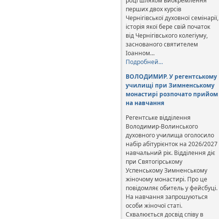
році шляхом виокремлення
перших двох курсів
Чернігівської духовної семінарії,
історія якої бере свій початок
від Чернігівського колегіуму,
заснованого святителем
Іоанном…
Подробней…
ВОЛОДИМИР. У регентському
училищі при Зимненському
монастирі розпочато прийом
на навчання
Регентське відділення
Володимир-Волинського
духовного училища оголосило
набір абітурієнток на 2026/2027
навчальний рік. Відділення діє
при Святогірському
Успенському Зимненському
жіночому монастирі. Про це
повідомляє обитель у фейсбуці.
На навчання запрошуються
особи жіночої статі.
Схвалюється досвід співу в