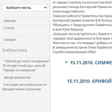
от города Созополь на юго-востоке Бол
решению Синода Болгарской Православ
Александра Невского.
Глава российского Правительства прош
Болгарской Церкви пожелал В.В.Путину
Церковь
Обращаясь к Председателю Правительс
Статьи
и всея Руси Кириллу.
«Большая честь встретиться с Вами и 
народов. Благодарим власти Болгарии 
Галерея
Максима в том, что передаст добрые с
В завершение встречи Глава Правител
Библиотека
Служба коммуникации ОВЦС
"Святой дух несёт на крыльях!"
15.11.2010. СИМФ
50-км крестный ход с иконой
"Призри на смирение"
Звезда рождества
15.11.2010. КРИВО
К истории автокефального и
филаретовского расколов