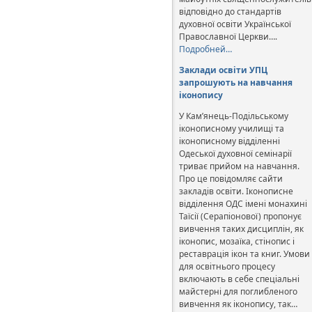
відповідно до стандартів
духовної освіти Української
Православної Церкви….
Подробней…
Заклади освіти УПЦ
запрошують на навчання
іконопису
У Кам’янець-Подільському
іконописному училищі та
іконописному відділенні
Одеської духовної семінарії
триває прийом на навчання.
Про це повідомляє сайти
закладів освіти. Іконописне
відділення ОДС імені монахині
Таїсії (Серапіонової) пропонує
вивчення таких дисциплін, як
іконопис, мозаїка, стінопис і
реставрація ікон та книг. Умови
для освітнього процесу
включають в себе спеціальні
майстерні для поглибленого
вивчення як іконопису, так…