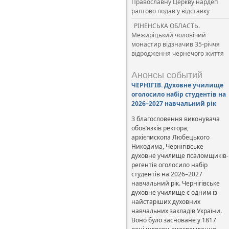
Православну Церкву нардеп
раптово подав у відставку
РІНЕНСЬКА ОБЛАСТЬ.
Межиріцький чоловічий
монастир відзначив 35-річчя
відродження чернечого життя
Анонсы событий
ЧЕРНІГІВ. Духовне училище
оголосило набір студентів на
2026–2027 навчальний рік
З благословення виконувача
обов’язків ректора,
архієпископа Любецького
Никодима, Чернігівське
духовне училище псаломщиків-
регентів оголосило набір
студентів на 2026–2027
навчальний рік. Чернігівське
духовне училище є одним із
найстаріших духовних
навчальних закладів України.
Воно було засноване у 1817