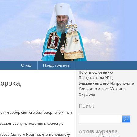
О нас
Предстоятель
По благословению
Предстоятеля УПЦ
орока,
Блаженнейшего Митрополита
Киевского и всея Украины
Онуфрия
Поиск
етил собор святого благоверного князя
зжег свечу и, подойдя к ковчегу с
Архив журнала
трове Святого Иоанна, что неподалеку