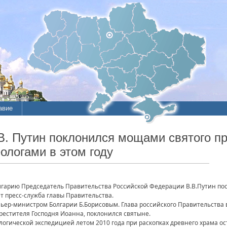
авие
В. Путин поклонился мощами святого пр
логами в этом году
Болгарию Председатель Правительства Российской Федерации В.В.Путин пос
т пресс-служба главы Правительства.
ьер-министром Болгарии Б.Борисовым. Глава российского Правительства во
рестителя Господня Иоанна, поклонился святыне.
огической экспедицией летом 2010 года при раскопках древнего храма ос