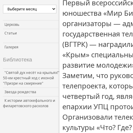
Первый всероссийск
юношества «Мир Биб
организаторы — адм
Церковь
государственная те
Статьи
(ВГТРК) — наградил
Галерея
«Крым» специальны
Библиотека
развитие молодежи
"Святой дух несёт на крыльях!"
Заметим, что руков
50-км крестный ход с иконой
"Призри на смирение"
телепроекта, котор
Звезда рождества
четвертый год, явл
К истории автокефального и
епархии УПЦ прото
филаретовского расколов
Организовали теле
культуры «Что? Где