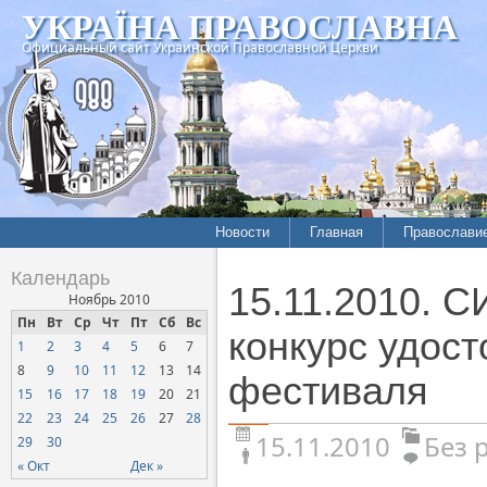
УКРАЇНА ПРАВОСЛАВНА
Официальный сайт Украинской Православной Церкви
Новости
Главная
Православи
Календарь
15.11.2010.
Ноябрь 2010
Пн
Вт
Ср
Чт
Пт
Сб
Вс
конкурс удос
1
2
3
4
5
6
7
8
9
10
11
12
13
14
фестиваля
15
16
17
18
19
20
21
22
23
24
25
26
27
28
15.11.2010
Без 
29
30
« Окт
Дек »