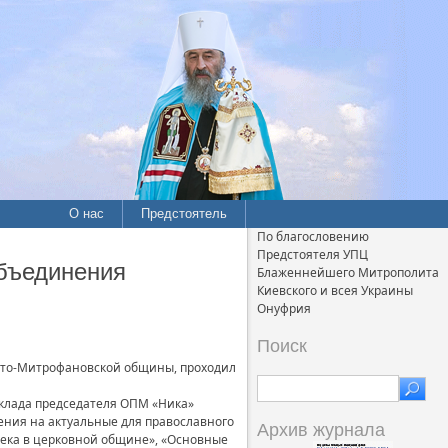
О нас
Предстоятель
По благословению
Предстоятеля УПЦ
бъединения
Блаженнейшего Митрополита
Киевского и всея Украины
Онуфрия
Поиск
ято-Митрофановской общины, проходил
оклада председателя ОПМ «Ника»
ния на актуальные для православного
Архив журнала
ека в церковной общине», «Основные