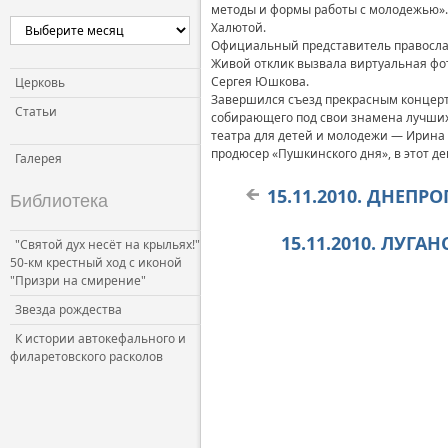
методы и формы работы с молодежью».
Халютой.
Официальный представитель православ
Живой отклик вызвала виртуальная фот
Сергея Юшкова.
Церковь
Завершился съезд прекрасным концерто
Статьи
собирающего под свои знамена лучших
театра для детей и молодежи — Ирина
продюсер «Пушкинского дня», в этот д
Галерея
15.11.2010. ДНЕПР
Библиотека
15.11.2010. ЛУГА
"Святой дух несёт на крыльях!"
50-км крестный ход с иконой
"Призри на смирение"
Звезда рождества
К истории автокефального и
филаретовского расколов