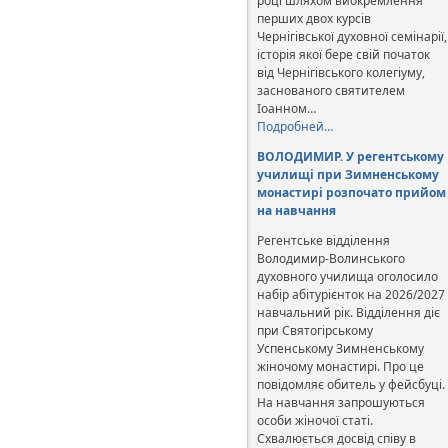
році шляхом виокремлення
перших двох курсів
Чернігівської духовної семінарії,
історія якої бере свій початок
від Чернігівського колегіуму,
заснованого святителем
Іоанном…
Подробней…
ВОЛОДИМИР. У регентському
училищі при Зимненському
монастирі розпочато прийом
на навчання
Регентське відділення
Володимир-Волинського
духовного училища оголосило
набір абітурієнток на 2026/2027
навчальний рік. Відділення діє
при Святогірському
Успенському Зимненському
жіночому монастирі. Про це
повідомляє обитель у фейсбуці.
На навчання запрошуються
особи жіночої статі.
Схвалюється досвід співу в