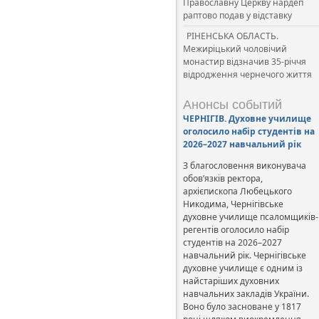
Православну Церкву нардеп
раптово подав у відставку
РІНЕНСЬКА ОБЛАСТЬ.
Межиріцький чоловічий
монастир відзначив 35-річчя
відродження чернечого життя
Анонсы событий
ЧЕРНІГІВ. Духовне училище
оголосило набір студентів на
2026–2027 навчальний рік
З благословення виконувача
обов’язків ректора,
архієпископа Любецького
Никодима, Чернігівське
духовне училище псаломщиків-
регентів оголосило набір
студентів на 2026–2027
навчальний рік. Чернігівське
духовне училище є одним із
найстаріших духовних
навчальних закладів України.
Воно було засноване у 1817