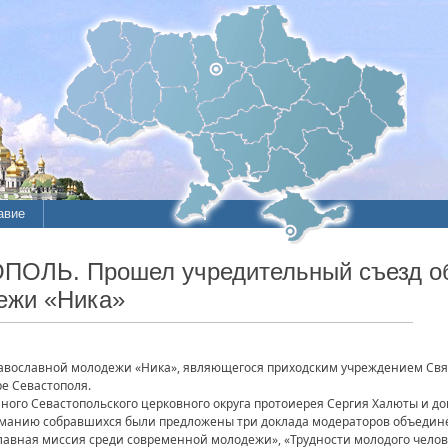
авие
ОПОЛЬ. Прошел учредительный съезд о
ежи «Ника»
авославной молодежи «Ника», являющегося приходским учреждением Св
ре Севастополя.
ного Севастопольского церковного округа протоиерея Сергия Халюты и д
манию собравшихся были предложены три доклада модераторов объедине
авная миссия среди современной молодежи», «Трудности молодого челов