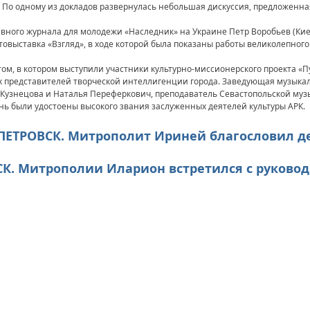
 По одному из докладов развернулась небольшая дискуссия, предложенн
ного журнала для молодежи «Наследник» на Украине Петр Воробьев (Киев
овыставка «Взгляд», в ходе которой была показаны работы великолепног
м, в котором выступили участники культурно-миссионерского проекта «П
 представителей творческой интеллигенции города. Заведующая музыка
 Кузнецова и Наталья Переферкович, преподаватель Севастопольской му
ень были удостоены высокого звания заслуженных деятелей культуры АРК.
ОПЕТРОВСК. Митрополит Ириней благословил д
НСК. Митрополии Иларион встретился с руков