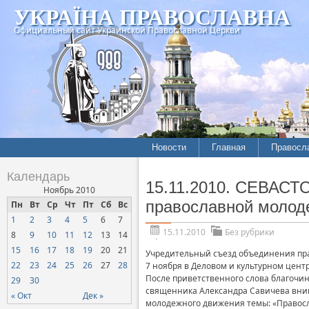
УКРАЇНА ПРАВОСЛАВНА
Официальный сайт Украинской Православной Церкви
Новости
Главная
Правосл
Календарь
15.11.2010. СЕВАСТ
Ноябрь 2010
православной молод
Пн
Вт
Ср
Чт
Пт
Сб
Вс
1
2
3
4
5
6
7
15.11.2010
Без рубрики
8
9
10
11
12
13
14
15
16
17
18
19
20
21
Учредительный съезд объединения пр
22
23
24
25
26
27
28
7 ноября в Деловом и культурном цент
После приветственного слова благочин
29
30
священника Александра Савичева вни
« Окт
Дек »
молодежного движения темы: «Правосл