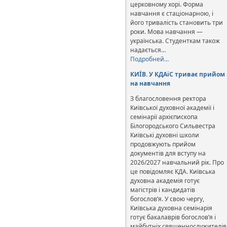
церковному хорі. Форма
навчання є стаціонарною, і
його тривалість становить три
роки. Мова навчання —
українська. Студенткам також
надається…
Подробней…
КИЇВ. У КДАіС триває прийом
на навчання
З благословення ректора
Київської духовної академії і
семінарії архієпископа
Білогородського Сильвестра
Київські духовні школи
продовжують прийом
документів для вступу на
2026/2027 навчальний рік. Про
це повідомляє КДА. Київська
духовна академія готує
магістрів і кандидатів
богослов’я. У свою чергу,
Київська духовна семінарія
готує бакалаврів богослов’я і
майбутніх священнослужителів