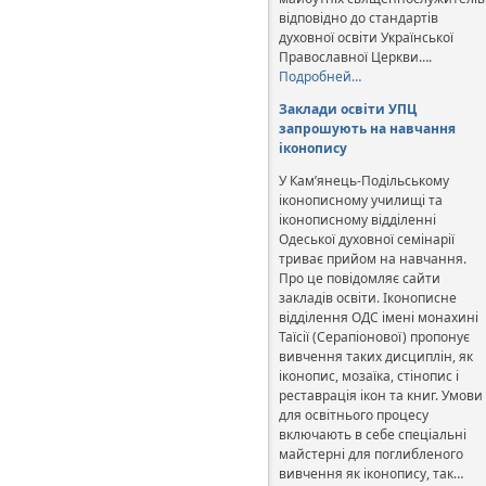
відповідно до стандартів
духовної освіти Української
Православної Церкви….
Подробней…
Заклади освіти УПЦ
запрошують на навчання
іконопису
У Кам’янець-Подільському
іконописному училищі та
іконописному відділенні
Одеської духовної семінарії
триває прийом на навчання.
Про це повідомляє сайти
закладів освіти. Іконописне
відділення ОДС імені монахині
Таїсії (Серапіонової) пропонує
вивчення таких дисциплін, як
іконопис, мозаїка, стінопис і
реставрація ікон та книг. Умови
для освітнього процесу
включають в себе спеціальні
майстерні для поглибленого
вивчення як іконопису, так…