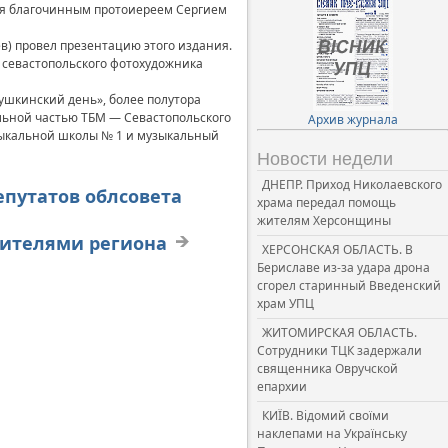
ая благочинным протоиереем Сергием
) провел презентацию этого издания.
о севастопольского фотохудожника
ушкинский день», более полутора
льной частью ТБМ — Севастопольского
Архив журнала
зыкальной школы № 1 и музыкальный
Новости недели
ДНЕПР. Приход Николаевского
епутатов облсовета
храма передал помощь
жителям Херсонщины
одителями региона
ХЕРСОНСКАЯ ОБЛАСТЬ. В
Бериславе из-за удара дрона
сгорел старинный Введенский
храм УПЦ
ЖИТОМИРСКАЯ ОБЛАСТЬ.
Сотрудники ТЦК задержали
священника Овручской
епархии
КИЇВ. Відомий своїми
наклепами на Українську