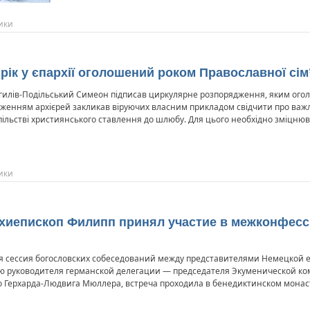
ики
 рік у єпархії оголошений роком Православної сім’
огилів-Подільський Симеон підписав циркулярне розпорядження, яким оголос
дженням архієрей закликав віруючих власним прикладом свідчити про важл
пільстві християнського ставлення до шлюбу. Для цього необхідно зміцнюва
ики
рхиепископ Филипп принял участие в межконфес
I-я сессия богословских собеседований между представителями Немецкой 
ю руководителя германской делегации — председателя Экуменической ко
о Герхарда-Людвига Мюллера, встреча проходила в бенедиктинском монас