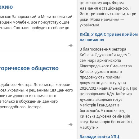
церковному хорі. Форма
архию
навчання є стаціонарною, і
його тривалість становить три
епископ Запорожский и Мелитопольский
роки. Мова навчання —
вершен молебен. Все присутствующие
українська.
точно. Святыня пробудет в соборе до
КИЇВ. У КДАіС триває прийом
на навчання
З благословення ректора
Київської духовної академії і
семінарії архієпископа
Білогородського Сильвестра
торическое общество
Київські духовні школи
продовжують прийом
документів для вступу на
добного Нестора Летописца, которое
2026/2027 навчальний рік. Про
 всея Украины, и решением Священного
це повідомляє КДА. Київська
звитие духовно-исторического
духовна академія готує
е только в обсуждении данного
магістрів і кандидатів
репподобного Нестора.
богослов’я. У свою чергу,
Київська духовна семінарія
готує бакалаврів богослов’я і
майбутніх
Заклади освіти УПЦ