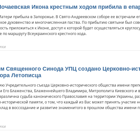
Почаевская Икона крестным ходом прибила в еп
Матери прибыла в Запорожье. В Свято-Андреевском соборе ее встречали 
ское духовенство и многочисленная паства. По прибытию святыни был со
ть приложиться к Иконе, доступ к которой будет осуществляться круглосу
ее по маршруту Всеукраинского крестного хода.
ики
ием Священного Синода УПЦ создано Церковно-ис
ора Летописца
ю Учредительного съезда Церковно-исторического общества имени препо
ием Его Блаженства, Блаженнейшего Владимира, Митрополита Киевского и
зразлична судьба канонического Православия на территории Украины, ра
исторической памяти, о том, что каждый из Вас может принять участие н
вклад в воссоздание и развитие знаменитого в прошлом общества имени п
ики