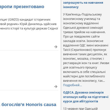
запрошують на навчання
 Європи презентовано
іконопису
У Кам’янець-Подільському
іконописному училищі та
Лейпциг (GWZO) кандидат історичних
іконописному відділенні
Живой родник» Юрій Данилець здійснив
Одеської духовної семінарії
ного історії та культурі держав Східної
триває прийом на навчання.
Про це повідомляє сайти
закладів освіти. Іконописне
відділення ОДС імені монахині
Таїсії (Серапіонової) пропонує
вивчення таких дисциплін, як
іконопис, мозаїка, стінопис і
реставрація ікон та книг. Умови
для освітнього процесу
включають в себе спеціальні
майстерні для поглибленого
вивчення як іконопису, так…
Подробней…
ОДЕСА. Духовна семінарія
оголошує набір на підготовчі
курси для абітурієнтів
 богослів’я Honoris causa
13 червня при Одеській