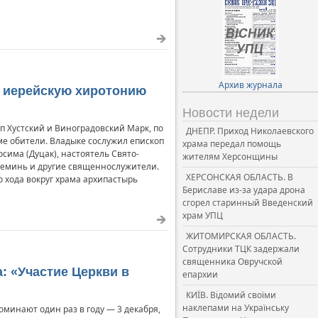
Архив журнала
л иерейскую хиротонию
Новости недели
п Хустский и Виноградовский Марк, по
ДНЕПР. Приход Николаевского
е обители. Владыке сослужил епископ
храма передал помощь
сима (Дуцак), настоятель Свято-
жителям Херсонщины
Кеминь и другие священнослужители.
ХЕРСОНСКАЯ ОБЛАСТЬ. В
 хода вокруг храма архипастырь
Бериславе из-за удара дрона
сгорел старинный Введенский
храм УПЦ
ЖИТОМИРСКАЯ ОБЛАСТЬ.
Сотрудники ТЦК задержали
священника Овручской
: «Участие Церкви в
епархии
КИЇВ. Відомий своїми
наклепами на Українську
минают один раз в году — 3 декабря,