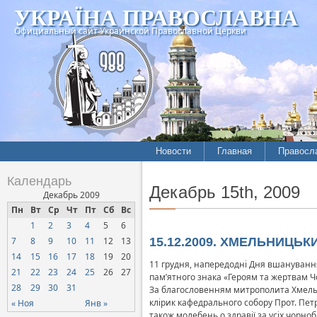
УКРАЇНА ПРАВОСЛАВНА
Официальный сайт Украинской Православной Церкви
Новости
Главная
Правосл
Календарь
Декабрь 15th, 2009
Декабрь 2009
Пн
Вт
Ср
Чт
Пт
Сб
Вс
1
2
3
4
5
6
7
8
9
10
11
12
13
15.12.2009. ХМЕЛЬНИЦЬКИЙ
14
15
16
17
18
19
20
11 грудня, напередодні Дня вшанування у
21
22
23
24
25
26
27
пам’ятного знака «Героям та жертвам Ч
28
29
30
31
За благословенням митрополита Хмельни
клірик кафедрального собору Прот. Петр
« Ноя
Янв »
також молебень о здравії за усіх чорноб