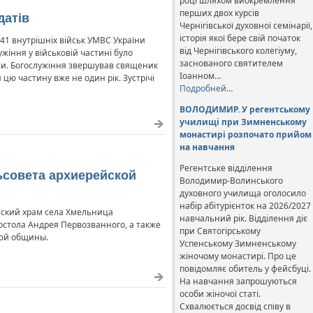
році шляхом виокремлення
перших двох курсів
датів
Чернігівської духовної семінарії,
історія якої бере свій початок
41 внутрішніх військ УМВС України
від Чернігівського колегіуму,
жіння у військовій частині було
заснованого святителем
ами. Богослужіння звершував священик
Іоанном…
 цю частину вже не один рік. Зустрічі
Подробней…
ВОЛОДИМИР. У регентському
училищі при Зимненському
монастирі розпочато прийом
на навчання
Регентське відділення
ьсовета архиерейской
Володимир-Волинського
духовного училища оголосило
набір абітурієнток на 2026/2027
нский храм села Хмельница
навчальний рік. Відділення діє
остола Андрея Первозванного, а также
при Святогірському
ной общины.
Успенському Зимненському
жіночому монастирі. Про це
повідомляє обитель у фейсбуці.
На навчання запрошуються
особи жіночої статі.
Схвалюється досвід співу в