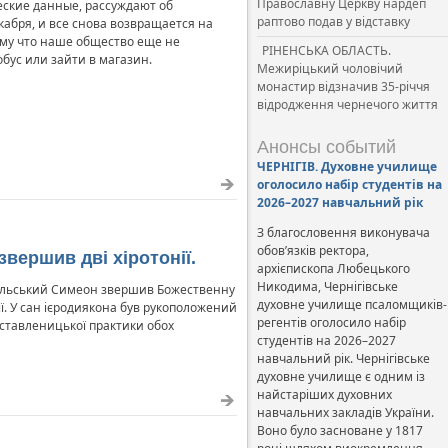
Православну Церкву нардеп
еские данные, рассуждают об
раптово подав у відставку
кабря, и все снова возвращается на
ому что наше общество еще не
РІНЕНСЬКА ОБЛАСТЬ.
обус или зайти в магазин.
Межиріцький чоловічий
монастир відзначив 35-річчя
відродження чернечого життя
Анонсы событий
ЧЕРНІГІВ. Духовне училище
оголосило набір студентів на
2026–2027 навчальний рік
З благословення виконувача
обов’язків ректора,
вершив дві хіротонії.
архієпископа Любецького
Никодима, Чернігівське
Подільський Симеон звершив Божественну
духовне училище псаломщиків-
ії. У сан ієродиякона був рукоположений
регентів оголосило набір
 ставленицької практики обох
студентів на 2026–2027
навчальний рік. Чернігівське
духовне училище є одним із
найстаріших духовних
навчальних закладів України.
Воно було засноване у 1817