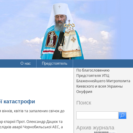
О нас
Предстоятель
По благословению
Предстоятеля УПЦ
Блаженнейшего Митрополита
Киевского и всея Украины
Онуфрия
ої катастрофи
Поиск
вінків, квітів та запалених свічок до
р єпархії Прот. Олександр Дацюк та
лідків аварії Чорнобильської АЕС, а
Архив журнала