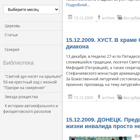
Подробней…
15.12.2009
archive
Без рубр
Церковь
Статьи
15.12.2009. ХУСТ. В хра
диакона
Галерея
13 декабря, в Неделю 27-ю по Пятидес
сложившейся традиции, посетил Свято
Библиотека
Мефодий (Петровций), а также секрета
Стефаниевского монастыря архимандри
"Святой дух несёт на крыльях!"
За Божественной литургией состоялась
50-км крестный ход с иконой
произнес проповедь на тему литургийн
"Призри на смирение"
Звезда рождества
15.12.2009
archive
Без рубр
К истории автокефального и
филаретовского расколов
15.12.2009. ДОНЕЦК. Пред
жизни инвалида просто н
О 