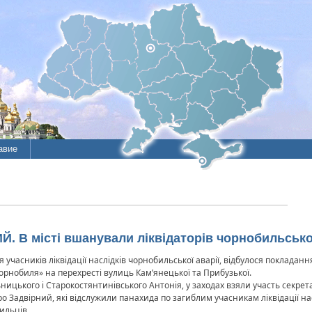
авие
. В місті вшанували ліквідаторів чорнобильськ
часників ліквідації наслідків чорнобильської аварії, відбулося покладання 
орнобиля» на перехресті вулиць Кам’янецької та Прибузької.
цького і Старокостянтинівського Антонія, у заходах взяли участь секрета
о Задвірний, які відслужили панахида по загиблим учасникам ліквідації нас
ильців.