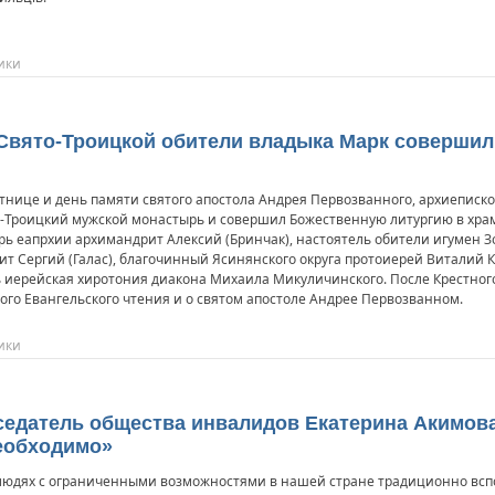
ики
ме Свято-Троицкой обители владыка Марк соверши
ятнице и день памяти святого апостола Андрея Первозванного, архиеписко
-Троицкий мужской монастырь и совершил Божественную литургию в храм
рь еапрхии архимандрит Алексий (Бринчак), настоятель обители игумен Зо
т Сергий (Галас), благочинный Ясинянского округа протоиерей Виталий 
 иерейская хиротония диакона Михаила Микуличинского. После Крестного
ого Евангельского чтения и о святом апостоле Андрее Первозванном.
ики
седатель общества инвалидов Екатерина Акимова
еобходимо»
людях с ограниченными возможностями в нашей стране традиционно вспо