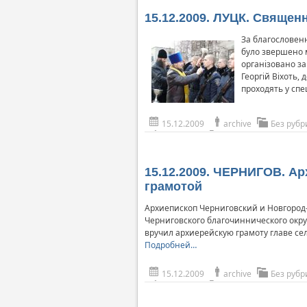
15.12.2009. ЛУЦК. Священ
За благословенн
було звершено м
організовано за
Георгій Віхоть,
проходять у спе
15.12.2009
archive
Без рубр
15.12.2009. ЧЕРНИГОВ. А
грамотой
Архиепископ Черниговский и Новгород
Черниговского благочиннического окру
вручил архиерейскую грамоту главе с
Подробней…
15.12.2009
archive
Без рубр