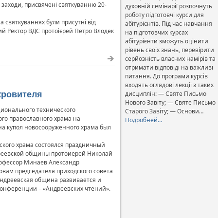
і заходи, присвячені святкуванню 20-
духовній семінарії розпочнуть
роботу підготовчі курси для
а святкуваннях були присутні від
абітурієнтів. Під час навчання
ий Ректор ВДС протоієрей Петро Влодек
на підготовчих курсах
абітурієнти зможуть оцінити
рівень своїх знань, перевірити
серйозність власних намірів та
отримати відповіді на важливі
питання. До програми курсів
входять оглядові лекції з таких
кровителя
дисциплін: — Святе Письмо
Нового Завіту; — Святе Письмо
ционального технического
Старого Завіту; — Основи…
ого православного храма на
Подробней…
 на купол новосооруженного храма был
вского храма состоялся праздничный
дреевской общины протоиерей Николай
рофессор Минаев Александр
ловам председателя приходского совета
Андреевская община развивается и
онференции – «Андреевских чтений».