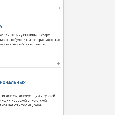
ї.
ив 2010 рік у Вінницькій єпархії
ивість побудови сім’ї на християнських
ти власну сім’ю та відповідно
сиональных
епископской конференции и Русской
миссии Немецкой епископской
тыре Вельтенбург на Дунае.