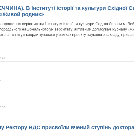
ЧЧИНА). В Інституті історії та культури Східної
 «Живой родник»
 запрошення керівництва Інституту історії та культури Східної Європи м. 
Ужгородського національного університету, активний дописувач журналу «
та в інституті координувалася у рамках проекту наукового закладу, присвяче
ики
Е
ики
му Ректору ВДС присвоїли вчений ступінь доктора