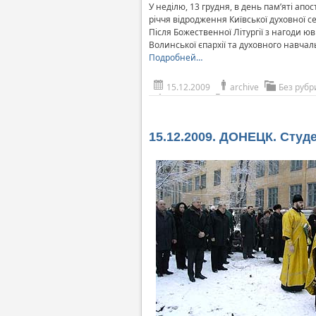
У неділю, 13 грудня, в день пам’яті ап
річчя відродження Київської духовної се
Після Божественної Літургії з нагоди ю
Волинської єпархії та духовного навча
Подробней…
15.12.2009
archive
Без рубр
15.12.2009. ДОНЕЦК. Студ