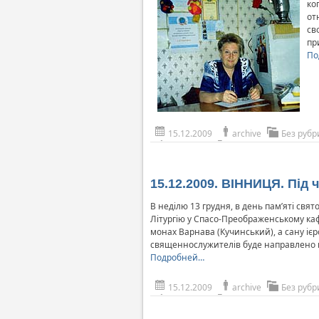
ко
от
св
пр
По
15.12.2009
archive
Без рубр
15.12.2009. ВІННИЦЯ. Під 
В неділю 13 грудня, в день пам’яті св
Літургію у Спасо-Преображенському кафе
монах Варнава (Кучинський), а сану іє
священнослужителів буде направлено н
Подробней…
15.12.2009
archive
Без рубр