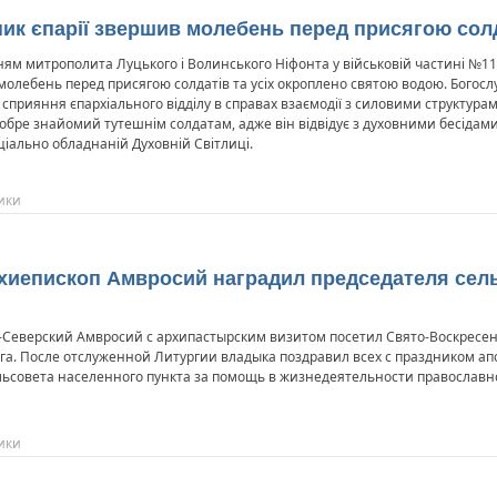
ник єпарії звершив молебень перед присягою сол
ям митрополита Луцького і Волинського Ніфонта у військовій частині №11
олебень перед присягою солдатів та усіх окроплено святою водою. Богослу
 сприяння єпархіального відділу в справах взаємодії з силовими структур
 добре знайомий тутешнім солдатам, адже він відвідує з духовними бесідами
ціально обладнаній Духовній Світлиці.
ики
рхиепископ Амвросий наградил председателя сел
-Северский Амвросий с архипастырским визитом посетил Свято-Воскресе
га. После отслуженной Литургии владыка поздравил всех с праздником ап
ельсовета населенного пункта за помощь в жизнедеятельности православ
ики