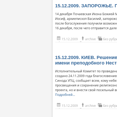
15.12.2009. ЗАПОРОЖЬЕ. 
14 декабря Почаевская Икона Божией 
Иосиф, архиепископ Василий, запорож
после богослужения получили возможнос
16 декабря, после чего отправится дал
15.12.2009
archive
Без рубр
15.12.2009. КИЕВ. Решен
имени преподобного Нест
Исполнительный Комитет по проведени
создано 24.11.2009 года благословен
Синода УПЦ, сообщает всем, кому небе
просвещения и сохранение религиозно-
проекта, но и внести свой посильный 
Подробней…
15.12.2009
archive
Без рубр