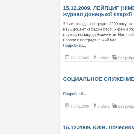
15.12.2009. ЛЕЙПЦИГ (НІМЕ
журнал Донецької єпархії
З 1 листопада по 1 грудня 2009 року на
наук, доцент кафедри історії України 
наукову поїздку до Німеччини. Його робо
Європи в пострадянський час.
Подробней…
15.12.2009
archive
Без рубр
СОЦИАЛЬНОЕ СЛУЖЕНИ
Подробней…
15.12.2009
archive
Без рубр
15.12.2009. КИІВ. Почесно