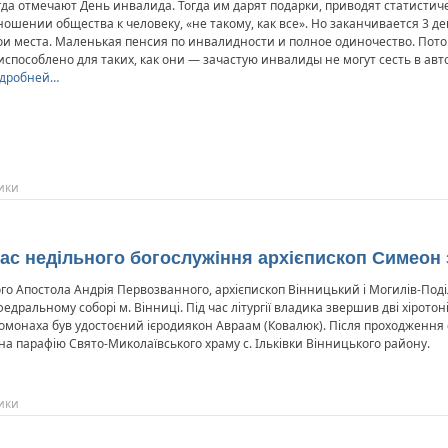
гда отмечают День инвалида. Тогда им дарят подарки, приводят статистич
ношении общества к человеку, «не такому, как все». Но заканчивается 3 де
ои места. Маленькая пенсия по инвалидности и полное одиночество. Пот
испособлено для таких, как они — зачастую инвалиды не могут сесть в авт
дробней…
ики
час недільного богослужіння архієпископ Симеон з
ятого Апостола Андрія Первозванного, архієпископ Вінницький і Могилів-
дральному соборі м. Вінниці. Під час літургії владика звершив дві хіротон
ромонаха був удостоєний ієродиякон Авраам (Ковалюк). Після проходження
а парафію Свято-Миколаївського храму с. Ільківки Вінницького району.
ики