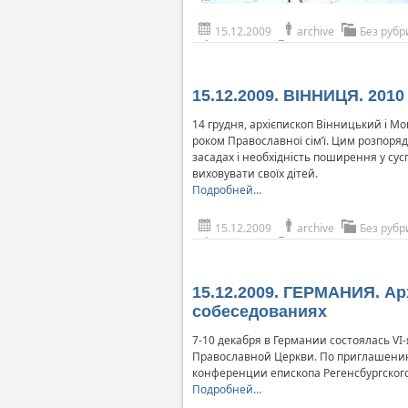
15.12.2009
archive
Без рубр
15.12.2009. ВІННИЦЯ. 2010
14 грудня, архієпископ Вінницький і М
роком Православної сім’ї. Цим розпоря
засадах і необхідність поширення у сус
виховувати своїх дітей.
Подробней…
15.12.2009
archive
Без рубр
15.12.2009. ГЕРМАНИЯ. А
собеседованиях
7-10 декабря в Германии состоялась V
Православной Церкви. По приглашени
конференции епископа Регенсбургског
Подробней…