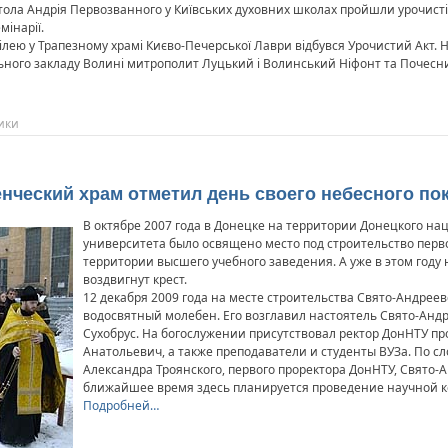
остола Андрія Первозванного у Київських духовних школах пройшли урочист
мінарії.
вілею у Трапезному храмі Києво-Печерської Лаври відбувся Урочистий Акт. Н
льного закладу Волині митрополит Луцький і Волинський Ніфонт та Почесн
ики
енческий храм отметил день своего небесного по
В октябре 2007 года в Донецке на территории Донецкого на
университета было освящено место под строительство перв
территории высшего учебного заведения. А уже в этом году
воздвигнут крест.
12 декабря 2009 года на месте строительства Свято-Андрее
водосвятный молебен. Его возглавил настоятель Свято-Ан
Сухобрус. На богослужении присутствовал ректор ДонНТУ п
Анатольевич, а также преподаватели и студенты ВУЗа. По с
Александра Троянского, первого проректора ДонНТУ, Свято-
ближайшее время здесь планируется проведение научной к
Подробней…