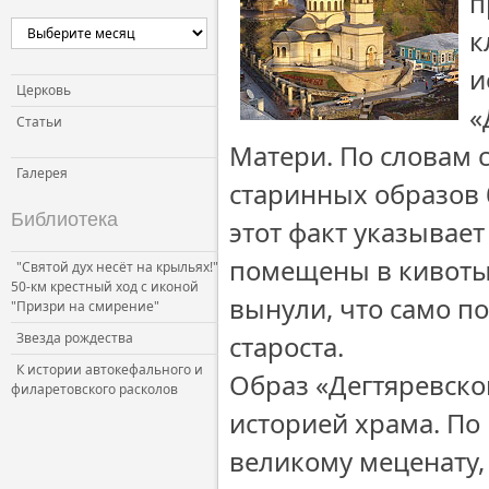
п
Церковь и власть
к
Церковь и общество
и
Церковь и СМИ
Церковь
«
Статьи
Матери. По словам 
Галерея
старинных образов 
Библиотека
этот факт указывает
помещены в кивоты
"Святой дух несёт на крыльях!"
50-км крестный ход с иконой
вынули, что само по
"Призри на смирение"
Звезда рождества
староста.
К истории автокефального и
Образ «Дегтяревско
филаретовского расколов
историей храма. П
великому меценату,