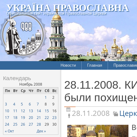
УКРАЇНА ПРАВОСЛАВНА
Официальный сайт Украинской Православной Церкви
Новости
Главная
Православи
Летопись епархий
Богословие
Календарь
28.11.2008. К
Межконфессиональные
История
Ноябрь 2008
отношения
Пн
Вт
Ср
Чт
Пт
Сб
Вс
Митрополит
были похищен
1
2
Нарушения прав
Хроники
верующих
3
4
5
6
7
8
9
28.11.2008
Церк
10
11
12
13
14
15
16
Официальная хроника
17
18
19
20
21
22
23
Расколы, ереси, секты
24
25
26
27
28
29
30
В
СОЦИАЛЬНОЕ
« Окт
Дек »
СЛУЖЕНИЕ