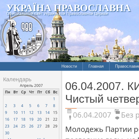
УКРАЇНА ПРАВОСЛАВНА
Официальный сайт Украинской Православной Церкви
Новости
Главная
Православи
Календарь
06.04.2007. 
Апрель 2007
Пн
Вт
Ср
Чт
Пт
Сб
Вс
Чистый четве
1
2
3
4
5
6
7
8
06.04.2007
Без 
9
10
11
12
13
14
15
16
17
18
19
20
21
22
23
24
25
26
27
28
29
Молодежь Партии р
30