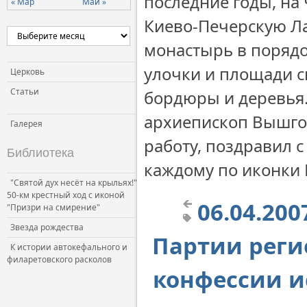
последние годы, на
« Мар
Май »
Киево-Печерскую Л
монастырь в поряд
улочки и площади с
Церковь
Статьи
бордюры и деревья
архиепископ Вышго
Галерея
работу, поздравил 
Библиотека
каждому по иконки 
"Святой дух несёт на крыльях!"
50-км крестный ход с иконой
06.04.20
"Призри на смирение"
Звезда рождества
Партии реги
К истории автокефального и
филаретовского расколов
конфессии и