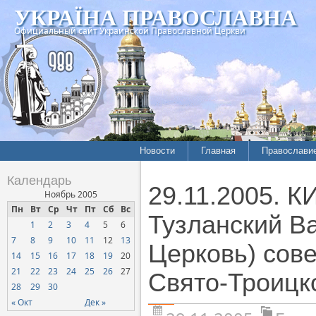
УКРАЇНА ПРАВОСЛАВНА
Официальный сайт Украинской Православной Церкви
Новости
Главная
Православи
Календарь
29.11.2005. К
Ноябрь 2005
Пн
Вт
Ср
Чт
Пт
Сб
Вс
Тузланский В
1
2
3
4
5
6
7
8
9
10
11
12
13
Церковь) сов
14
15
16
17
18
19
20
21
22
23
24
25
26
27
Свято-Троицк
28
29
30
« Окт
Дек »