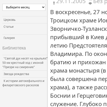
29.11.2005
Без 
В воскресенье, 27 
Троицком храме Ио
Церковь
Статьи
Зворничко-Тузланск
прибывший в Киев д
Галерея
летию Предстоятел
Библиотека
Владимира. По око
"Святой дух несёт на крыльях!"
братию и прихожан 
50-км крестный ход с иконой
"Призри на смирение"
храма монастыря (в
Звезда рождества
была совершена пер
К истории автокефального и
филаретовского расколов
храма), а также ра
Боснии и Герцегови
служение. Глубоко 