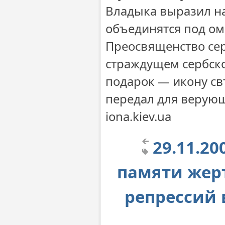
Владыка выразил на
объединятся под о
Преосвященство сер
страждущем сербско
подарок — икону св
передал для верую
iona.kiev.ua
29.11.2
памяти жер
репрессий 