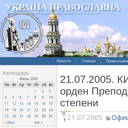
УКРАЇНА ПРАВОСЛАВНА
Официальный сайт Украинской Православной Церкви
Новости
Главная
Православи
Летопись епархий
Богословие
Календарь
21.07.2005. 
Межконфессиональные
История
Июль 2005
отношения
Пн
Вт
Ср
Чт
Пт
Сб
Вс
Митрополит
орден Препод
1
2
3
Нарушения прав
Хроники
верующих
4
5
6
7
8
9
10
степени
11
12
13
14
15
16
17
Официальная хроника
18
19
20
21
22
23
24
Расколы, ереси, секты
21.07.2005
Офиц
25
26
27
28
29
30
31
СОЦИАЛЬНОЕ
« Июн
Авг »
СЛУЖЕНИЕ