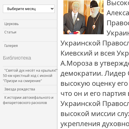
Высок
Церковь и власть
Алекса
Церковь и общество
Право
Церковь и СМИ
Церковь
Украин
Статьи
Украинской Правос
Галерея
Киевский и всея Ук
Библиотека
А.Мороза в утвержд
"Святой дух несёт на крыльях!"
демократии. Лидер 
50-км крестный ход с иконой
"Призри на смирение"
высокую оценку его
Звезда рождества
что он и его партия
К истории автокефального и
Украинской Правосл
филаретовского расколов
высокой миссии слу
укрепления духовно